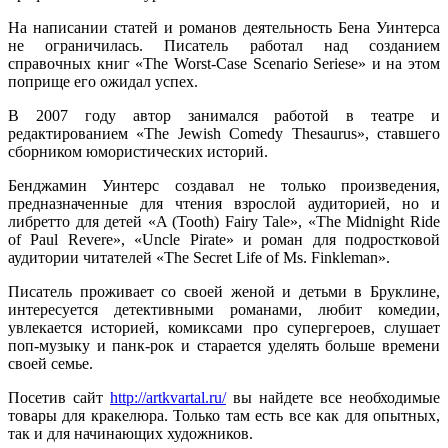
На написании статей и романов деятельность Бена Уинтерса
не ограничилась. Писатель работал над созданием
справочных книг «The Worst-Case Scenario Seriese» и на этом
поприще его ожидал успех.
В 2007 году автор занимался работой в театре и
редактированием «The Jewish Comedy Thesaurus», ставшего
сборником юмористических историй.
Бенджамин Уинтерс создавал не только произведения,
предназначенные для чтения взрослой аудиторией, но и
либретто для детей «A (Tooth) Fairy Tale», «The Midnight Ride
of Paul Revere», «Uncle Pirate» и роман для подростковой
аудитории читателей «The Secret Life of Ms. Finkleman».
Писатель проживает со своей женой и детьми в Бруклине,
интересуется детективными романами, любит комедии,
увлекается историей, комиксами про супергероев, слушает
поп-музыку и панк-рок и старается уделять больше времени
своей семье.
Посетив сайт
http://artkvartal.ru/
вы найдете все необходимые
товары для кракелюра. Только там есть все как для опытных,
так и для начинающих художников.