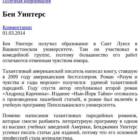
Полезная информация
Бен Уинтерс
Комментарии
01.03.2014
Бен Уинтерс получил образование в Сант Луисе в
Вашингтонском университете. Там он участвовал в
комедийной группе, поэтому большинство его работ
отличаются отменным чувством юмора.
Талантливый американский писатель написал книгу, ставшую
в 2009 году американским бестселлером. Роман «Разум и
чувства и гады морские» получился удачной талантливой
пародией. Году спустя автор опубликовал второй роман
«Андроид Каренина». Издание «Нью-Йорк Таймз» отозвалось
о произведении хвалебной статьёй, и роман был включён в
учебную программу Пенсильванского университета.
Помимо написания талантливых пародийных романов,
которые смогли разбавить литературную программу в одном
из высших учебных заведений Америки, Бенджамин Уинтерс
успевал писать статьи для изданий, потому что его основной
профессией стала журналистика.