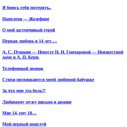
Я боюсь тебя потерять..
Наполеон — Жозефине
О мой застенчивый герой
Первая любовь в 14 лет….
А. С. Пушкин — Невесте Н. Н. Гончаровой — Неизвестной
даме и А. П. Керн.
Телефонный звонок
Стихи посвящаются моей любимой бабушке
За что мне эта боль?!
Любимому мужу письмо в армию
Мне 14, ему 18…
Мой первый поцелуй