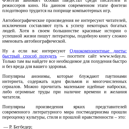
Фэнтези занимает особый пьедестал среди писателей и
режиссеров кино. На данном современном этапе фэнтези
плодотворно трудится на поприще компьютерных игр.
Автобиографические произведения не интересуют читателей,
исключения составляют путь к успеху некоторых богатых
людей. Хотя в своем большинстве красивые истории о
успешной жизни пишут литераторы, подобную книгу сложно
именовать автобиографической.
Ну а если вас интересуют
Однокомпонентные диеты:
быстрый способ похудеть
— посетите сайт www.wday.ru.
Только там вы найдете все необходимое для похудения быстро
и без вреда для вашего здоровья.
Популярны анонимы, которые блуждают паутинами
интернета, содержать идеи фильмов и многочисленных
сериалов. Можно прочитать маленькие идейные наброски,
либо огромные труды при наличие времени и желания
читателя.
Популярны произведения ярких представителей
современного литературного мира постмодернизма прошли
переоценку культуры, стиля и прошлой нравственности – это:
— Р. Бегбедер;