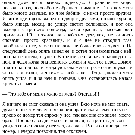
одном доме но в разных подъездах. Я раньше ее видел
несколько раз, но особо не обращал внимание. Так как у меня
было много девушек, но я не бабник, с ними просто дружил.
И вот в один день вышел во двор с друзьями, стояли курили,
было январь месяц, на улице светит солнышко, и вот она
выходит с третьего подъезда, такая красивая, высокая рост
примерно 170, похожа на арабских девушек, не описать
словами, просто красавица. И я с нее не отводил глаз,
влюбился в нее, у меня никогда не было такого чувства. На
следующий день опять видел ее, и хотел познакомиться с ней,
но она не хотела, и ушла. В третий день я начал наблюдать за
ней, и ждал когда она вернется домой и ждал ее перед домом,
и вот она пришла и когда увидела меня и резко отвернулась и
зашла в магазин, и я тоже за ней зашел. Тогда увидела меня
опять ушла и я за ней в подъезд. Она остановилась начала
кричать на меня
— Что тебе от меня нужно от меня? Отстань!!!
Я ничего не смог сказать и она ушла. Всю ночь не мог спать,
думал о нее, у меня есть младший брат и сказал ему что мне
нужно ее номер тел спроси у нее, так как она его знала, моего
брата. Прошло два дня мы ее не видели, на третий день он
увидел ее и спросил у нее тел, она дала. Вот и он мне дал ее
номер. Вечером позвонил, тел отключен.