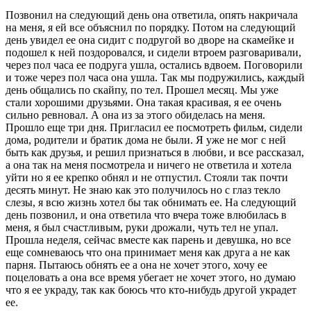
Позвонил на следующий день она ответила, опять накричала
на меня, я ей все объяснил по порядку. Потом на следующий
день увидел ее она сидит с подругой во дворе на скамейке и
подошел к ней поздоровался, и сидели втроем разговаривали,
через пол часа ее подруга ушла, остались вдвоем. Поговорили
и тоже через пол часа она ушла. Так мы подружились, каждый
день общались по скайпу, по тел. Прошел месяц. Мы уже
стали хорошими друзьями. Она такая красивая, я ее очень
сильно ревновал. А она из за этого обиделась на меня.
Прошло еще три дня. Пригласил ее посмотреть фильм, сидели
дома, родители и братик дома не были. Я уже не мог с ней
быть как друзья, и решил признаться в любви, и все рассказал,
а она так на меня посмотрела и ничего не ответила и хотела
уйти но я ее крепко обнял и не отпустил. Стояли так почти
десять минут. Не знаю как это получилось но с глаз текло
слезы, я всю жизнь хотел бы так обнимать ее. На следующий
день позвонил, и она ответила что вчера тоже влюбилась в
меня, я был счастливым, руки дрожали, чуть тел не упал.
Прошла неделя, сейчас вместе как парень и девушка, но все
еще сомневаюсь что она принимает меня как друга а не как
парня. Пытаюсь обнять ее а она не хочет этого, хочу ее
поцеловать а она все время убегает не хочет этого, но думаю
что я ее украду, так как боюсь что кто-нибудь другой украдет
ее.