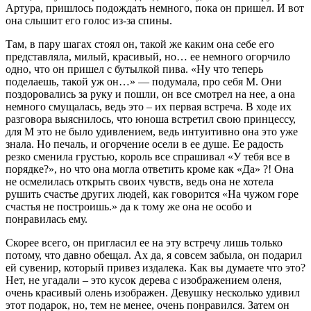
Артура, пришлось подождать немного, пока он пришел. И вот
она слышит его голос из-за спины.
Там, в пару шагах стоял он, такой же каким она себе его
представляла, милый, красивый, но… ее немного огорчило
одно, что он пришел с бутылкой пива. «Ну что теперь
поделаешь, такой уж он…» — подумала, про себя М. Они
поздоровались за руку и пошли, он все смотрел на нее, а она
немного смущалась, ведь это – их первая встреча. В ходе их
разговора выяснилось, что юноша встретил свою принцессу,
для М это не было удивлением, ведь интуитивно она это уже
знала. Но печаль, и огорчение осели в ее душе. Ее радость
резко сменила грустью, король все спрашивал «У тебя все в
порядке?», но что она могла ответить кроме как «Да» ?! Она
не осмелилась открыть своих чувств, ведь она не хотела
рушить счастье других людей, как говорится «На чужом горе
счастья не построишь.» да к тому же она не особо и
понравилась ему.
Скорее всего, он пригласил ее на эту встречу лишь только
потому, что давно обещал. Ах да, я совсем забыла, он подарил
ей сувенир, который привез издалека. Как вы думаете что это?
Нет, не угадали – это кусок дерева с изображением оленя,
очень красивый олень изображен. Девушку несколько удивил
этот подарок, но, тем не менее, очень понравился. Затем он