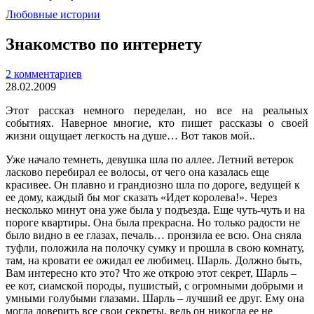
Любовные истории
Знакомство по интернету
2 комментариев
28.02.2009
Этот рассказ немного переделан, но все на реальных
событиях. Наверное многие, кто пишет рассказы о своей
жизни ощущает легкость на душе… Вот таков мой..
Уже начало темнеть, девушка шла по аллее. Летний ветерок
ласково перебирал ее волосы, от чего она казалась еще
красивее. Он плавно и грандиозно шла по дороге, ведущей к
ее дому, каждый бы мог сказать «Идет королева!». Через
несколько минут она уже была у подъезда. Еще чуть-чуть и на
пороге квартиры. Она была прекрасна. Но только радости не
было видно в ее глазах, печаль… пронзила ее всю. Она сняла
туфли, положила на полочку сумку и прошла в свою комнату,
там, на кровати ее ожидал ее любимец. Шарль. Должно быть,
Вам интересно кто это? Что же открою этот секрет, Шарль –
ее кот, сиамской породы, пушистый, с огромными добрыми и
умными голубыми глазами. Шарль – лучший ее друг. Ему она
могла доверить все свои секреты, ведь он никогда ее не