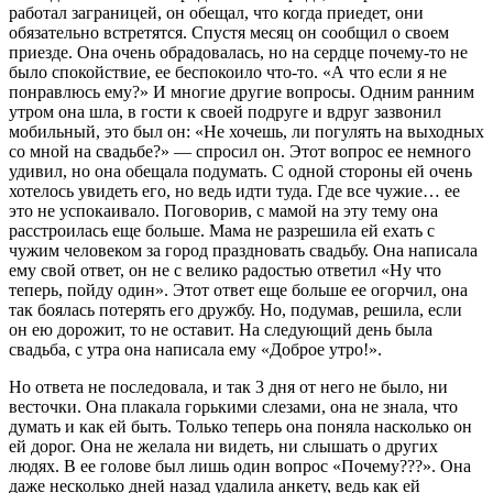
работал заграницей, он обещал, что когда приедет, они
обязательно встретятся. Спустя месяц он сообщил о своем
приезде. Она очень обрадовалась, но на сердце почему-то не
было спокойствие, ее беспокоило что-то. «А что если я не
понравлюсь ему?» И многие другие вопросы. Одним ранним
утром она шла, в гости к своей подруге и вдруг зазвонил
мобильный, это был он: «Не хочешь, ли погулять на выходных
со мной на свадьбе?» — спросил он. Этот вопрос ее немного
удивил, но она обещала подумать. С одной стороны ей очень
хотелось увидеть его, но ведь идти туда. Где все чужие… ее
это не успокаивало. Поговорив, с мамой на эту тему она
расстроилась еще больше. Мама не разрешила ей ехать с
чужим человеком за город праздновать свадьбу. Она написала
ему свой ответ, он не с велико радостью ответил «Ну что
теперь, пойду один». Этот ответ еще больше ее огорчил, она
так боялась потерять его дружбу. Но, подумав, решила, если
он ею дорожит, то не оставит. На следующий день была
свадьба, с утра она написала ему «Доброе утро!».
Но ответа не последовала, и так 3 дня от него не было, ни
весточки. Она плакала горькими слезами, она не знала, что
думать и как ей быть. Только теперь она поняла насколько он
ей дорог. Она не желала ни видеть, ни слышать о других
людях. В ее голове был лишь один вопрос «Почему???». Она
даже несколько дней назад удалила анкету, ведь как ей