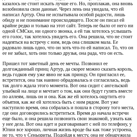
казалось не стоит искать лучше его. Но, проплакав, она вновь
возобновила свои данные. Через лень она увидала, что ей
написал Артур. Она не испытывала особой радости, лишь
обиду и не понимание происходящего. После он писал ей
крайне редко и только на этот сайт. Теперь не было от него ни
одной СМСки, ни одного звонка, а ей так хотелось услышать
его голос, так хотелось увидеть его. Она решила, что не стоит
надеяться на встречу с ним, ведь она слишком мала. Ее
радовало лишь одно, что он хоть что-то ей написал. То, что он
ее не забыл, хоть они только друзья, она рада, что он есть.
Пришел тот заветный день ее мечты. Позвонил ее
долгожданный принц Артур, да скорее можно сказать король,
ведь годков ему уже явно не как принцу. Он пригласил ее,
встретится, она так наивно обрадовалась и согласилась, ведь
так долго ждала этого момента. Вот она сидит с ангельской
улыбкой на лице и мечтает о том, как они будут гулять вместе
по аллеям, лишь он и она. Как же ей хотелось ощутить его
объятия, как же ей хотелось быть с ним рядом. Вот уже
наступило время, она собралась и пошла в сторону того места,
где они договорились встретиться. Время до начала встречи
еще было, и она решила позвонить свои знакомой, узнать как
у нее дела. Вот она идет и разговаривает с ней по телефону, у
Юлии все хорошо, личная жизнь вроде бы как тоже устроена,
не то, что у Сеньориты. Подойдя к месту, она не обнаружила