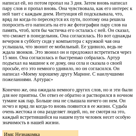
написал ей, но потом пропал на 3 дня. Затем вновь написал
пару слов и пропал вновь. Она чувствовала, как его интерес к
ней таит с каждым днем. Интуиция ей подсказывала, что,
вряд ли когда-то пересекутся их пути, поэтому она решила
попросить его написать на его же фотографии пару слов на
память, чтоб, хотя бы частичка его осталась с ней. Он сказал,
что сможет в понедельник. Она согласилась. Но вот однажды
вечером в субботу сидя у компьютера с кружкой чая она
услышала, что звонит ее мобильный. Ее удивило, ведь не
ждала звонков. Это звонил он и предложил встретиться через
15 мин. Она согласилась и быстренько собралась. Артур
подъехал на машине к ее дому, она села и сказала о своей
просьбе, его это немного удивило, но он согласился. Он
написал «Моему хорошему другу Марине. С наилучшими
пожеланиями. Артурас»
Конечно же, она ожидала немного других слов, но и эти были
для нее приятны. Он отвез ее обратно и растворился в ночном
тумане как пар. Больше она не слышала ничего он нем. Он
исчез и вряд ли когда-то вновь появится в ее жизни. Судьба
очень жестока и она разделяет людей, но, не смотря на это,
каждый встретившийся на нашем пути человек несет особую
значимость в нашей жизни.
Имя: Незнакомка