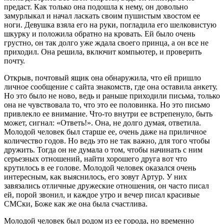
предаст. Как только она подошла к нему, он довольно
замурлыкал и начал ласкать своим пушистым хвостом ее
ноги. Девушка взяла его на руки, погладила его шелковистую
шкурку и положила обратно на кровать. Ей было очень
грустно, он так долго уже ждала своего принца, а он все не
приходил. Она решила, включит компьютер, и проверить
почту.
Открыв, почтовый ящик она обнаружила, что ей пришло
личное сообщение с сайта знакомств, где она оставила анкету.
Но это было не ново, ведь и раньше приходили письма, только
она не чувствовала то, что это ее половинка. Но это письмо
привлекло ее внимание. Что-то внутри ее встрепенуло, быть
может, сигнал: «Ответь!». Она, не долго думая, ответила.
Молодой человек был старше ее, очень даже на приличное
количество годов. Но ведь это не так важно, для того чтобы
дружить. Тогда он не думала о том, чтобы начинать с ним
серьезных отношений, найти хорошего друга вот что
крутилось в ее голове. Молодой человек оказался очень
интересным, как выяснилось, его зовут Артур. У них
завязались отличные дружеские отношения, он часто писал
ей, порой звонил, и каждое утро и вечер писал красивые
СМСки, Боже как же она была счастлива.
Молодой человек был родом из ее города, но временно