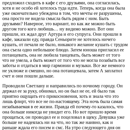
предложил сходить в кафе с его друзьями, она согласилась,
хотя и не особо ей хотелось туда идти. Теперь, когда она была
уже окончательно убеждена в том, что мечты ее разрушены,
она просто не видела смысла быть рядом с ним. Быть
друзьями? Наверное, это вариант, но как же можно быть
другом того кого любишь… ну видимо можно. Вот они
пришли, их ждал друг Артура и его супруга. Они прошли в
кафе, заказали еду, правда Сеньорите не хотелось ничего
кушать, от печали не было, никакого желание кушать с трудом
она съела одно небольшое блюдо. Затем юноша пригласил ее
потанцевать, она не любила танцевать, быть может от того
что не умела, а быть может от того что не могла позабыть все
заботы и отдаться в мир гармонии и музыки. Все же немного
не уклюже и смешно, но она потанцевала, затем А заплатил
счет и они пошли дальше.
Проводили Светлану и направились по ночному городу. Он
держал ее за руку, обнимал, но он был не ее, ей было так
приятно ощущать его прикосновения, хоть и знала что это
лишь флирт, что все не по-настоящему. Эта ночь была самая
незабываемая в ее жизни. Правда ей почему-то казалось, что
она больше никогда не увидит его. Но вот пришло время
прощаться, он проводил ее и поцеловал в щеку. Девушка уже
больше не надеялась ни на что, но так же наивно, как и
раньше ждала его писем и смс. На утро следующего дня он