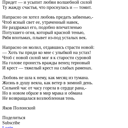
Придет — и усыпит любви волшебной силой
Ту жажду счастья, что проснулась и — томит.
Напрасно он хотел любовь предать забвенью,-
Чтоб ясный свет ее, утраченный навек,
Не раздражал его, подобно впечатленью
Потухшего огня, который красной тенью,
Рябя впотьмах, плывет из-под усталых век.
Напрасно он молил, отдавшись страсти новой:
— Хоть ты приди ко мне с улыбкой на устах!
Чтоб с новой силой мог я к старости суровой
На голове пронесть вражды венец терновый
И крест — тяжелый крест на слабых раменах.
Любовь не шла к нему, как месяц из тумана.
Жизнь в душу веяла, как ветер в зимний день.
Сильней час от часу горела в сердце рана,-
Но в новом образе в мир мрака и обмана
Не возвращалася возлюбленная тень.
Яков Полонский
Поделиться
Subscribe
Login