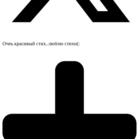
Очеь красивый стих..люблю стихи(: