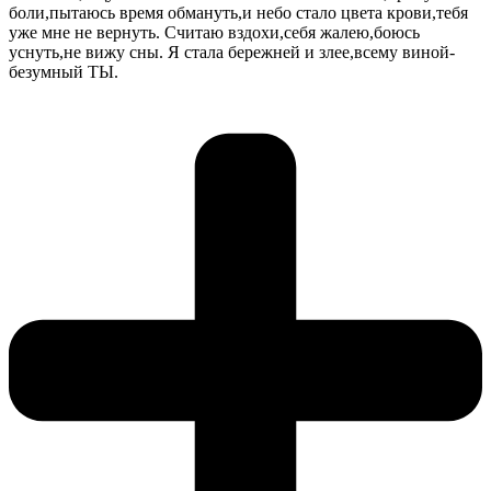
боли,пытаюсь время обмануть,и небо стало цвета крови,тебя
уже мне не вернуть. Считаю вздохи,себя жалею,боюсь
уснуть,не вижу сны. Я стала бережней и злее,всему виной-
безумный ТЫ.