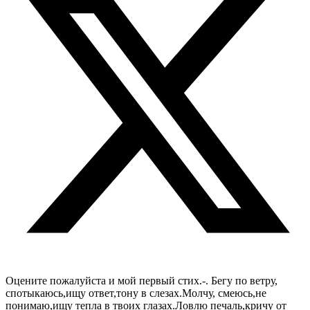
Оцените пожалуйста и мой первый стих.-. Бегу по ветру,
спотыкаюсь,ищу ответ,тону в слезах.Молчу, смеюсь,не
понимаю,ищу тепла в твоих глазах.Ловлю печаль,кричу от