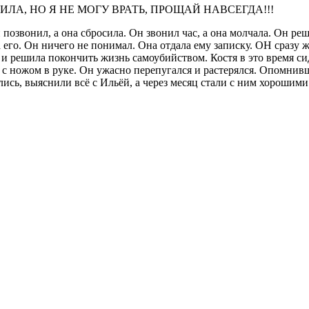
ИЛА, НО Я НЕ МОГУ ВРАТЬ, ПРОЩАЙ НАВСЕГДА!!!
й позвонил, а она сбросила. Он звонил час, а она молчала. Он ре
а его. Он ничего не понимал. Она отдала ему записку. ОН сразу 
и решила покончить жизнь самоубийством. Костя в это время сиде
 с ножом в руке. Он ужасно перепугался и растерялся. Опомнив
лись, выяснили всё с Ильёй, а через месяц стали с ним хорошими