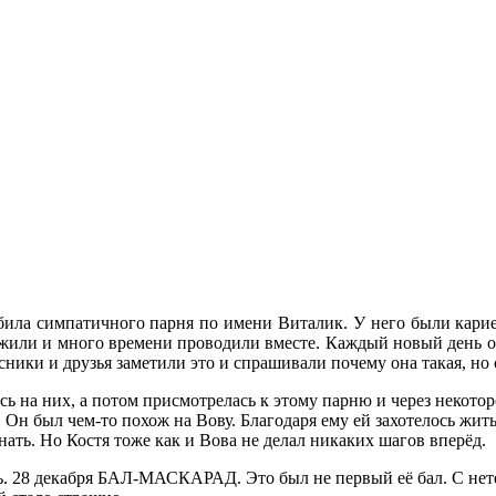
била симпатичного парня по имени Виталик. У него были карие г
ужили и много времени проводили вместе. Каждый новый день она
ники и друзья заметили это и спрашивали почему она такая, но о
сь на них, а потом присмотрелась к этому парню и через некотор
й. Он был чем-то похож на Вову. Благодаря ему ей захотелось жит
нать. Но Костя тоже как и Вова не делал никаких шагов вперёд.
рь. 28 декабря БАЛ-МАСКАРАД. Это был не первый её бал. С нет