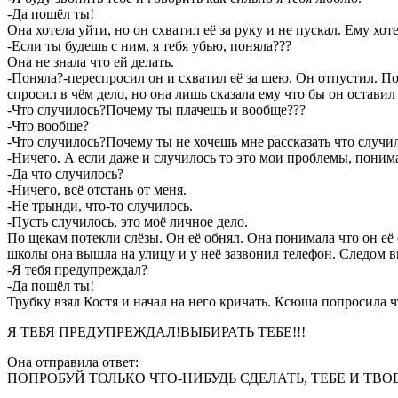
-Да пошёл ты!
Она хотела уйти, но он схватил её за руку и не пускал. Ему хот
-Если ты будешь с ним, я тебя убью, поняла???
Она не знала что ей делать.
-Поняла?-переспросил он и схватил её за шею. Он отпустил. П
спросил в чём дело, но она лишь сказала ему что бы он оставил
-Что случилось?Почему ты плачешь и вообще???
-Что вообще?
-Что случилось?Почему ты не хочешь мне рассказать что случил
-Ничего. А если даже и случилось то это мои проблемы, понима
-Да что случилось?
-Ничего, всё отстань от меня.
-Не трынди, что-то случилось.
-Пусть случилось, это моё личное дело.
По щекам потекли слёзы. Он её обнял. Она понимала что он её 
школы она вышла на улицу и у неё зазвонил телефон. Следом 
-Я тебя предупреждал?
-Да пошёл ты!
Трубку взял Костя и начал на него кричать. Ксюша попросила 
Я ТЕБЯ ПРЕДУПРЕЖДАЛ!ВЫБИРАТЬ ТЕБЕ!!!
Она отправила ответ:
ПОПРОБУЙ ТОЛЬКО ЧТО-НИБУДЬ СДЕЛАТЬ, ТЕБЕ И ТВОЕ