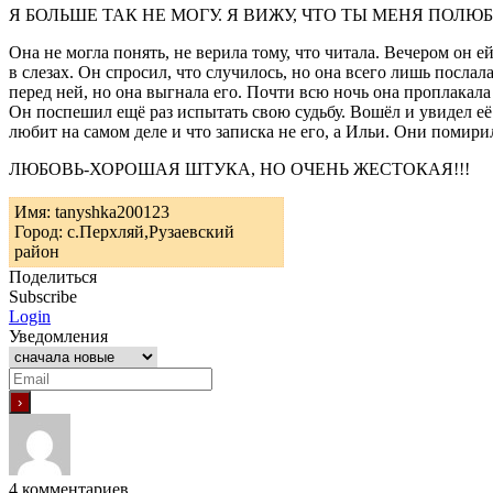
Я БОЛЬШЕ ТАК НЕ МОГУ. Я ВИЖУ, ЧТО ТЫ МЕНЯ ПОЛЮБ
Она не могла понять, не верила тому, что читала. Вечером он е
в слезах. Он спросил, что случилось, но она всего лишь послал
перед ней, но она выгнала его. Почти всю ночь она проплакала 
Он поспешил ещё раз испытать свою судьбу. Вошёл и увидел её
любит на самом деле и что записка не его, а Ильи. Они помири
ЛЮБОВЬ-ХОРОШАЯ ШТУКА, НО ОЧЕНЬ ЖЕСТОКАЯ!!!
Имя: tanyshka200123
Город: с.Перхляй,Рузаевский
район
Поделиться
Subscribe
Login
Уведомления
4
комментариев