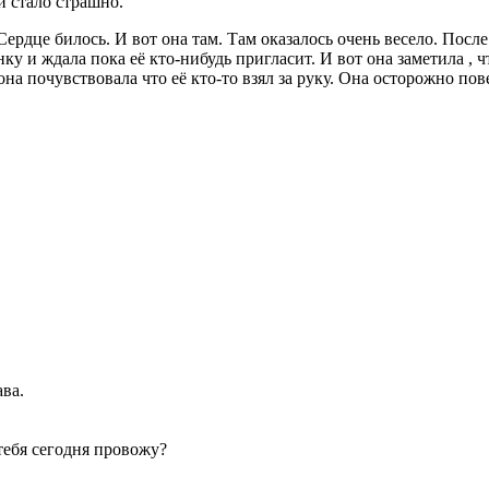
й стало страшно.
 Сердце билось. И вот она там. Там оказалось очень весело. Посл
у и ждала пока её кто-нибудь пригласит. И вот она заметила , чт
она почувствовала что её кто-то взял за руку. Она осторожно по
ава.
тебя сегодня провожу?