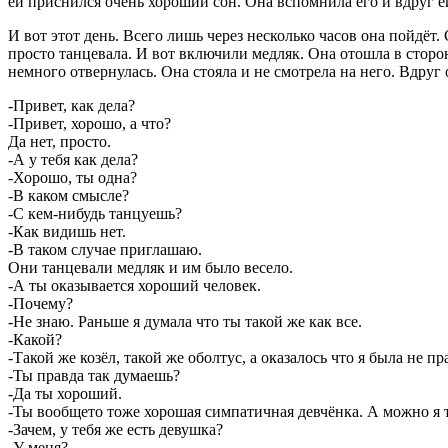
ей приснился очень хороший сон. Она вспомнила его и вдруг е
И вот этот день. Всего лишь через несколько часов она пойдёт.
просто танцевала. И вот включили медляк. Она отошла в сторонк
немного отвернулась. Она стояла и не смотрела на него. Вдруг 
-Привет, как дела?
-Привет, хорошо, а что?
Да нет, просто.
-А у тебя как дела?
-Хорошо, ты одна?
-В каком смысле?
-С кем-нибудь танцуешь?
-Как видишь нет.
-В таком случае приглашаю.
Они танцевали медляк и им было весело.
-А ты оказывается хороший человек.
-Почему?
-Не знаю. Раньше я думала что ты такой же как все.
-Какой?
-Такой же козёл, такой же оболтус, а оказалось что я была не пр
-Ты правда так думаешь?
-Да ты хороший.
-Ты вообщето тоже хорошая симпатичная девчёнка. А можно я 
-Зачем, у тебя же есть девушка?
-У меня?