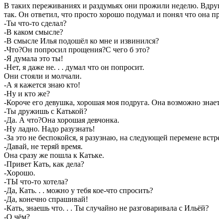
В таких переживаниях и раздумьях они прожили неделю. Вдруг 
так. Он ответил, что просто хорошо подумал и понял что она п
-Ты что-то сделал?
-В каком смысле?
-В смысле Илья подошёл ко мне и извинился?
-Что?Он попросил прощения?С чего б это?
-Я думала это ты!
-Нет, я даже не. . . думал что он попросит.
Они стояли и молчали.
-А я кажется знаю кто!
-Ну и кто же?
-Короче его девушка, хорошая моя подруга. Она возможно знае
-Ты дружишь с Катькой?
-Да. А что?Она хорошая девчонка.
-Ну ладно. Надо разузнать!
-За это не беспокойся, я разузнаю, на следующей перемене встр
-Давай, не теряй время.
Она сразу же пошла к Катьке.
-Привет Кать, как дела?
-Хорошо.
-ТЫ что-то хотела?
-Да, Кать. . . можно у тебя кое-что спросить?
-Да, конечно спрашивай!
-Кать, знаешь что. . . Ты случайно не разговаривала с Ильёй?
-О чём?