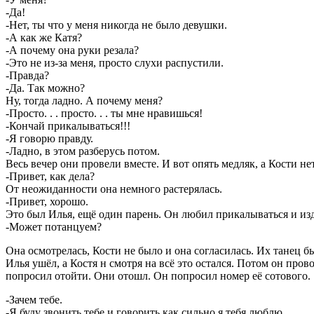
-Да!
-Нет, ты что у меня никогда не было девушки.
-А как же Катя?
-А почему она руки резала?
-Это не из-за меня, просто слухи распустили.
-Правда?
-Да. Так можно?
Ну, тогда ладно. А почему меня?
-Просто. . . просто. . . ты мне нравишься!
-Кончай прикалываться!!!
-Я говорю правду.
-Ладно, в этом разберусь потом.
Весь вечер они провели вместе. И вот опять медляк, а Кости нет
-Привет, как дела?
От неожиданности она немного растерялась.
-Привет, хорошо.
Это был Илья, ещё один парень. Он любил прикалываться и из
-Может потанцуем?
Она осмотрелась, Кости не было и она согласилась. Их танец б
Илья ушёл, а Костя н смотря на всё это остался. Потом он пр
попросил отойти. Они отошл. Он попросил номер её сотового.
-Зачем тебе.
-Я буду звонить тебе и говорить как сильно я тебя люблю.