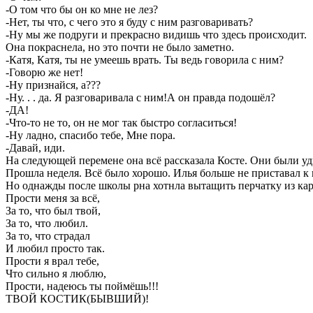
-О том что бы он ко мне не лез?
-Нет, ты что, с чего это я буду с ним разговаривать?
-Ну мы же подруги и прекрасно видишь что здесь происходит.
Она покраснела, но это почти не было заметно.
-Катя, Катя, ты не умеешь врать. Ты ведь говорила с ним?
-Говорю же нет!
-Ну признайся, а???
-Ну. . . да. Я разговаривала с ним!А он правда подошёл?
-ДА!
-Что-то не то, он не мог так быстро согласиться!
-Ну ладно, спасибо тебе, Мне пора.
-Давай, иди.
На следующей перемене она всё рассказала Косте. Они были уд
Прошла неделя. Всё было хорошо. Илья больше не приставал к 
Но однажды после школы рна хотнла вытащить перчатку из карм
Прости меня за всё,
За то, что был твой,
За то, что любил.
За то, что страдал
И любил просто так.
Прости я врал тебе,
Что сильно я люблю,
Прости, надеюсь ты поймёшь!!!
ТВОЙ КОСТИК(БЫВШИЙ)!