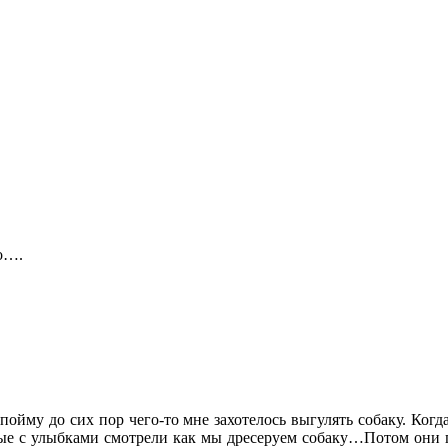
о….
е пойму до сих пор чего-то мне захотелось выгулять собаку. Ко
орые с улыбками смотрели как мы дресеруем собаку…Потом они 