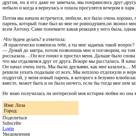
другом, но я его даже не замечала, мы понравились друг-друг
небыло и когда я вернулась и пошла прогулятся вечером в парк
Потом мы начали встречатся, любили, все было очень хорошо, п
парень, который тоже был ко мне не ровнодушен,он звонил мне
всем Антону. Сами понемаете какая реакция у него была, однак
-Что будем делать? я ответила:
-Я практически изменила тебе, а ты мне задаешь такой вопрос?
— Думай до завтра, потом позвонишь мне и поговорим, на том 
россказала….Он все понял и простил меня. Дальше было снова 
что мы отдаляемся друг от друга. Вскоре мы расстались. Я нач
Он начал очень пить. Мы были друзьями, как мне казалось… М
решили уехать подальше от всех. Мы неплохо отдохнули и верну
подругой, у меня новый парень, в которого я безумно влюбил
вместе, может быть и не было ничего, если бы тогда мне нем з
Не знаю получилась ли интересной моя история любви но она 
Имя: Лиза
Город:
Поделиться
Subscribe
Login
Уведомления