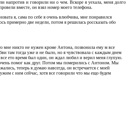
ли напротив и говорили ни о чем. Вскоре я уехала, меня долго
провели вместе, он взял номер моего телефона.
новата я, сама по себе я очень влюбчива, мне понравился
сь примерно две недели, потом я решилась россказать обо
то мне никто не нужен кроме Антона, позвонила ему м все
ви там тогда уже и не было, но я чувствовала с каждым днем
н все ето время был один, он ждал любил и верил меня глупую.
 очень помог как друг. Потом мы померились с Антоном. Мы
ались, теперь я думаю навсегда, он встречается с моей
жим с ним сейчас, хотя все говорили что мы ещо будем