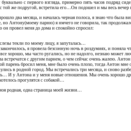
у буквально с первого взгляда, примерно пять часов подряд сиде
 с той же подругой, встретила его…Он подошел и мы весь вечер 
рошло два месяца, и началась черная полоса, я знаю что была ви
, но Антону(моему парню) я нмчего не говорила, так продолжало
о он провел меня до дома и спокойно спросил:
 слезы текли по моему лицу, я запуталась…
закончилось, я провела безсонную ночь в роздумиях, и поняла ч
все хорошо, мы часто ругались, но не надолго, незнаю может люб
ала встречатся с другим парнем, о чем сейчас очень жалею. Анто
ой парень бросил меня, мне было очень плохо, тогда Антон мне
лись в родной город. Мы встречались три месяца, и сново разбеж
ась… И у Антона и у меня новые отношения. Мы очень хорошо дру
ахотелось прогулятся с собакой…
моя родная, одна страница моей жизни…