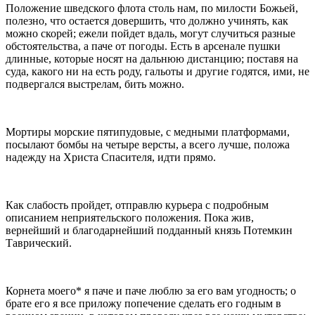
Положение шведского флота столь нам, по милости Божьей,
полезно, что остается довершить, что должно учинять, как
можно скорей; ежели пойдет вдаль, могут случиться разные
обстоятельства, а паче от по­годы. Есть в арсенале пушки
длинные, которые носят на дальнюю дистанцию; поставя на
суда, какого ни на есть роду, гальоты и другие годятся, ими, не
под­вергался выстрелам, бить можно.
Мортиры морские пятипудовые, с медными плат­формами,
посылают бомбы на четыре версты, а всего лучше, положа
надежду на Христа Спасителя, идти прямо.
Как слабость пройдет, отправлю курьера с подробным
описанием неприятельского положения. Пока жив,
вернейший и благодарнейший подданный князь Потемкин
Таврический.
Корнета моего
*
я паче и паче люблю за его вам угодность; о
брате его я все приложу попечение сде­лать его годным в