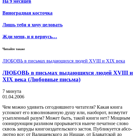
На 9 месяцев
Виноградная косточка
Лишь тебя я хочу целовать
Жди меня, и я вернусь…
Читайте также
ЛЮБОВЬ в письмах выдающихся людей XVIII и XIX века
ЛЮБОВЬ в письмах выдающихся людей XVIII и
XIX века (Любовные письма)
7 минута
01.04.2006
Чем можно удивить сегодняшнего читателя? Какая книга
успокоит его взволнованную душу или, наоборот, возмутит
усыпленный разум? Может быть, такой книги нет? Мощным
озонирующим разливом прорывается нынче печатное слово
сквозь запруды книгоиздательского застоя. Публикуется абсо­
лютно все: от Валишевского до Ницше, от Блаватской до