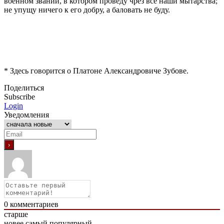
военном звании, в котором про­веду чрез все наши мытарства;
не упущу ничего к его добру, а баловать не буду.
* Здесь говорится о Платоне Александровиче Зубове.
Поделиться
Subscribe
Login
Уведомления
0
комментариев
старше
новее
самый популярный