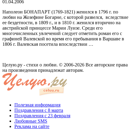
01.04.2006
Наполеон БОНАПАРТ (1769-1821) же­нился в 1796 г. по
любви на Жозефине Богарне, с которой развелся, вследствие
ее бездетности, в 1809 г., и в 1810 г. женил­ся вторично на
австрийской принцессе Марии­ Луизе. Среди его
многочисленных увлечений следует отметить роман его с
графиней Валевской во время его пребывания в Вар­шаве в
1806 г. Валевская посетила впослед­ствии …
Целую.ру - стихи о любви. © 2006-2026 Все авторские права
на произведения принадлежат авторам.
Полезная информация
Поздравления с 8 марта
Поздравления с 23 февраля
Любовные SMS
Реклама на сайте