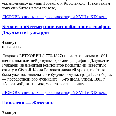
«кра­мольных» штудий Горького и Короленко… И все-таки я
хочу ошибиться в том смысле, …
ЛЮБОВЬ в письмах выдающихся людей XVIII и XIX века
Бетховен «Бессмертной возлюбленной» графине
Джульетте Гуакарди
4 минут
01.04.2006
Людовик БЕТХОВЕН (1770-1827) писал эти письма в 1801 г.
шестнадцатилетней девушке-красавице, графине Джульетте
Гуа­карди; знаменитый композитор посвятил ей известную
сонату в Cismoll. Когда Бетховен давал ей уроки, графиня
была уже помолвлена за ее будущего мужа, графа Га­ленберга,
— посредственного музыканта. 6-го июля, утром, 1801 г.
«Ангел мой, жизнь моя, мое второе я — пишу …
ЛЮБОВЬ в письмах выдающихся людей XVIII и XIX века
Наполеон — Жозефине
3 минут