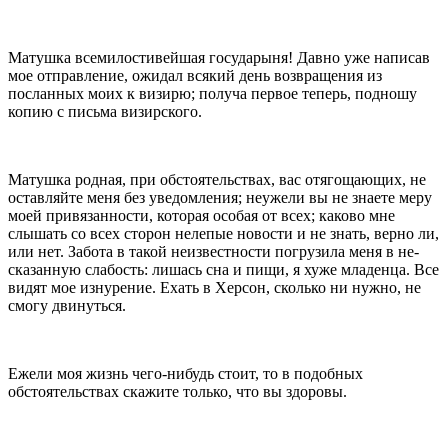
Матушка всемилостивейшая государыня! Давно уже написав
мое отправление, ожидал всякий день возвращения из
посланных моих к визирю; получа пер­вое теперь, подношу
копию с письма визирского.
Матушка родная, при обстоятельствах, вас отягощающих, не
оставляйте меня без уведомления; не­ужели вы не знаете меру
моей привязанности, которая особая от всех; каково мне
слышать со всех сторон нелепые новости и не знать, верно ли,
или нет. Забота в такой неизвестности погрузила меня в не­
сказанную слабость: лишась сна и пищи, я хуже мла­денца. Все
видят мое изнурение. Ехать в Херсон, сколько ни нужно, не
смогу двинуться.
Ежели моя жизнь чего-нибудь стоит, то в подобных
обстоятельствах скажите только, что вы здо­ровы.