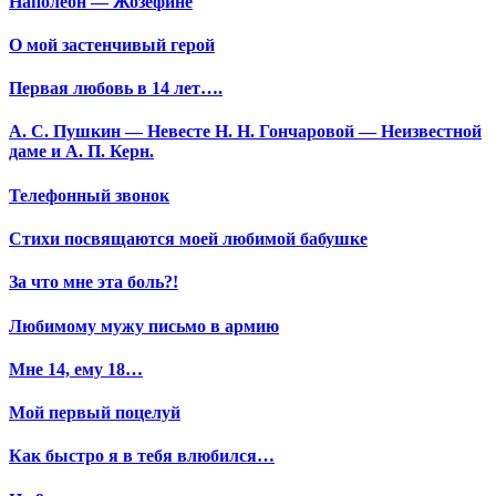
Наполеон — Жозефине
О мой застенчивый герой
Первая любовь в 14 лет….
А. С. Пушкин — Невесте Н. Н. Гончаровой — Неизвестной
даме и А. П. Керн.
Телефонный звонок
Стихи посвящаются моей любимой бабушке
За что мне эта боль?!
Любимому мужу письмо в армию
Мне 14, ему 18…
Мой первый поцелуй
Как быстро я в тебя влюбился…