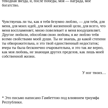
теводная звезда, и, после победы, моя — награда, мое
богатство.
Чувствуешь ли ты, как я тебя безумно люблю, — для тебя, для
меня, для моих идей, для моей жизненной цели, для всего, что
меня воспламеняет, мною повелевает и меня воодушевляет.
Другие любили, обосо­бляя свою любовь; я же люблю тебя
всеми свойствами моей души. Ты не знаешь, до какой степени
ты обво­рожительна, и это твой единственный недостаток;
вче­ра ты была бесконечно очаровательна, и это так же верно,
как моя любовь, не знающая других пределов, как лишь моей
собственной жизни.
У ног твоих…
*
Это письмо написано Гамбеттою под влиянием триумфа
Республики.