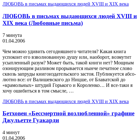
ЛЮБОВЬ в письмах выдающихся людей XVIII и XIX века
ЛЮБОВЬ в письмах выдающихся людей XVIII и
XIX века (Любовные письма)
7 минута
01.04.2006
Чем можно удивить сегодняшнего читателя? Какая книга
успокоит его взволнованную душу или, наоборот, возмутит
усыпленный разум? Может быть, такой книги нет? Мощным
озонирующим разливом прорывается нынче печатное слово
сквозь запруды книгоиздательского застоя. Публикуется абсо­
лютно все: от Валишевского до Ницше, от Блаватской до
«кра­мольных» штудий Горького и Короленко… И все-таки я
хочу ошибиться в том смысле, …
ЛЮБОВЬ в письмах выдающихся людей XVIII и XIX века
Бетховен «Бессмертной возлюбленной» графине
Джульетте Гуакарди
4 минут
01.04.2006