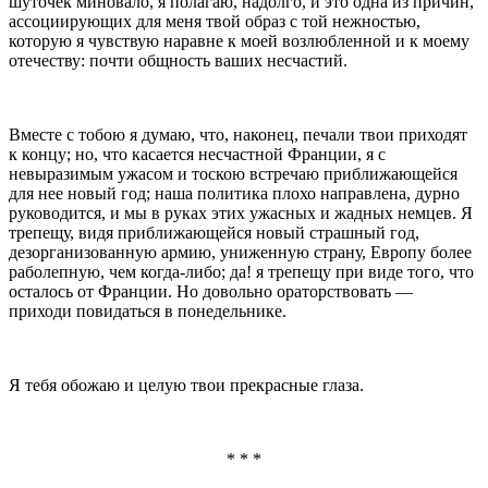
шуточек миновало, я полагаю, надолго, и это одна из причин,
ассоциирующих для меня твой образ с той нежностью,
которую я чувствую наравне к моей воз­любленной и к моему
отечеству: почти общность ваших несчастий.
Вместе с тобою я думаю, что, наконец, печали твои приходят
к концу; но, что касается несчастной Франции, я с
невыразимым ужасом и тоскою встре­чаю приближающейся
для нее новый год; наша по­литика плохо направлена, дурно
руководится, и мы в руках этих ужасных и жадных немцев. Я
трепе­щу, видя приближающейся новый страшный год,
дезорганизованную армию, униженную страну, Европу бо­лее
раболепную, чем когда-либо; да! я трепещу при виде того, что
осталось от Франции. Но довольно ора­торствовать —
приходи повидаться в понедельнике.
Я тебя обожаю и целую твои прекрасные глаза.
* * *