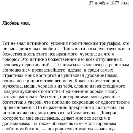
27 ноября 1877 года.
Любовь моя,
Тот не знал истинного
упоения политическим триумфом, кто
не насладился им в любви… Лишь в эти часы чувствуешь всю
божественность этого невыразимого
чувства; да что я
говорю? Это истинно боже­ственное изо всех отпущенных
человеку переживаний… Ты показалась мне вчера трепетным
воплощением прекраснейшего
идеала, и среди самых
страстных моих восторгов я чувствовал духовное пламя,
очищавшее и просветлявшее меня. Какое количество рил,
мужества, мощи, черпаю я из тебя, словно из неистощимого
кладезя духовных богатств! В жиз­ненной борьбе я могу
отныне расточать без счета, пригоршнями, мои духовные
богатства: я уверен, что пополню сокровище от одного твоего
прикосновения. По выражению прекрасного Галилеяна, ты —
источник жизни, моя прекрасная Самаритянка. Доверие,
которое ты мне оказываешь, делает мне все легким и
достижимым. Ты также обладаешь самым благородным
свойством богинь, — покровительством: ты — моя пу­