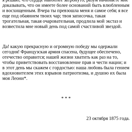
доказывать, что он имеете более оснований быть влюбленным
и восхищенным. Вчера ты превзошла меня и самое себя; я все
еще под обаянием твоих чар; твоя записочка, такая
трогательная, такая очаровательная, продлила мой экстаз и
возвестила мне новый день под самой сча­стливой звездой.
Да! какую прекрасную и огромную победу мы одер­жали
сегодня! Французская армия спасена, будущее обеспечено,
отечество оправится; нашей жизни хватить как раз на то,
чтобы приветствовать восстановление прав и чести нации; и
в этот день мы скажем с гордо­стью: наша любовь была гением
вдохновителем этих взрывов патриотизма, и душою их была
моя Леони
*
.
* * *
23 октября 1875 года.