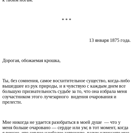
* * *
13 января 1875 года.
Дорогая, обожаемая крошка,
Ты, без сомнения, самое восхитительное существо, когда-либо
вышедшее из рук природы, и я чувствую с каждым днем все
большую признательность судь­бе за то, что она избрала меня
соучастником этого лучезарного
видения очарования и
прелести.
Мне никогда не удается разобраться в моей душе
— что у
меня больше очаровано — сердце или ум; в тот момент, когда
я решаю, что сердце наиболее за­тронуто, разум начинаете мне