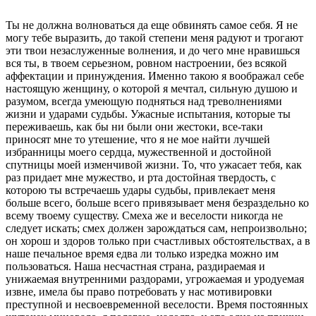
Ты не должна волноваться да еще обвинять самое себя. Я не
могу тебе выразить, до такой степени меня радуют и трогают
эти твои незаслуженные волнения, и до чего мне нравишься
вся ты, в твоем серьезном, ровном настроении, без всякой
аффектации и принуждения. Именно такою я воображал себе
настоящую женщину, о которой я мечтал, сильную душою и
разумом, всегда умеющую подняться над треволнениями
жизни и ударами судьбы. Ужасные испытания, которые ты
переживаешь, как бы ни были они жестоки, все-таки
приносят мне то утешение, что я не мое найти лучшей
избранницы моего сердца, мужественной и до­стойной
спутницы моей изменчивой жизни. То, что ужасает тебя, как
раз придает мне мужество, и рта достойная твердость, с
которою ты встречаешь удары судьбы, привлекает меня
больше всего, больше всего привязывает меня безраздельно ко
всему твое­му существу. Смеха же и веселости никогда не
следует искать; смех должен зарождаться сам, непро­извольно;
он хорош и здоров только при счастливых обстоятельствах, а в
наше печальное время едва ли только изредка можно им
пользоваться. Наша несчастная страна, раздираемая и
унижаемая внутренними раздорами, угрожаемая и уродуемая
извне, имела бы право потребовать у нас мотивировки
преступной и несвоевременной веселости. Время постоянных