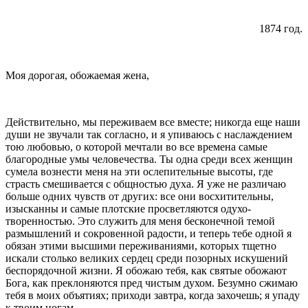
1874 год.
Моя дорогая, обожаемая жена,
Действительно, мы переживаем все вместе; нико­гда еще наши
души не звучали так согласно, и я упи­ваюсь с наслаждением
тою любовью, о которой меч­тали во все времена самые
благородные умы человече­ства. Ты одна среди всех женщин
сумела вознести меня на эти ослепительные высоты, где
страсть сме­шивается с общностью духа. Я уже не различаю
боль­ше одних чувств от других: все они восхититель­ны,
изысканны и самые плотские просветляются одухо­
творенностью. Это служить для меня бесконечной те­мой
размышлений и сокровенной радости, и теперь те­бе одной я
обязан этими высшими переживаниями, которых тщетно
искали столько великих сердец сре­ди позорных искушений
беспорядочной жизни. Я обо­жаю тебя, как святые обожают
Бога, как прекло­няются пред чистым духом. Безумно сжимаю
тебя в моих объятиях; приходи завтра, когда захочешь; я упаду
к твоим ногам.