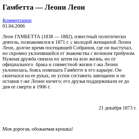
Гамбетта — Леони Леон
Комментарии
01.04.2006
Леон ГАМБЕТТА (1838 — 1882), извест­ный политически
деятель, познакомился в
1871 г
. с молодой женщиной Леони
Леон, долгие время посещавшей Собрания, где он выступал,
но скромно уклонявшейся от зна­комства с великим трибуном.
Нужная дружба связала их затем на всю жизнь, но от
официального
брака и совместной жизни г-жа Леони
уклонилась, боясь помешать Гамбетте в его карьере. Он
скончался на ее руках, не успев составить завещание и не
оставив г-же Леони ничего; его друзья под­держивали ее до
дня ее смерти в
1906 г
.
21 декабря
1873 г
.
Моя дорогая, обожаемая крошка!