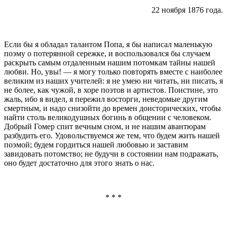
22 ноября 1876 года.
Если бы я обладал талантом Попа, я бы написал маленькую
поэму о потерянной сережке, и воспользо­вался бы случаем
раскрыть самым отдаленным нашим потомкам тайны нашей
любви. Но, увы! — я могу только повторять вместе с наиболее
великим из наших учителей: я не умею ни читать, ни писать, я
не более, как чужой, в хоре поэтов и артистов. По­истине, это
жаль, ибо я видел, я пережил восторги, неведомые другим
смертным, и надо снизойти до времен доисторических, чтобы
найти столь великодушных богинь в общении с человеком.
Добрый Гомер спит вечным сном, и не нашим авантюрам
разбудить его. Удовольствуемся же тем, что будем жить нашей
поэмой; будем гордиться нашей лю­бовью и заставим
завидовать потомство; не будучи в состоянии нам подражать,
оно будет достаточно для этого знать о нас.
* * *