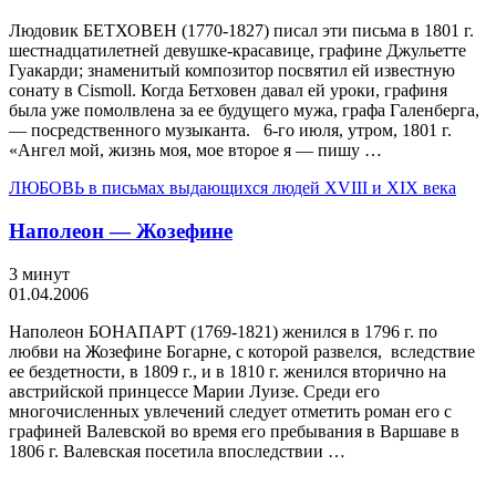
Людовик БЕТХОВЕН (1770-1827) писал эти письма в 1801 г.
шестнадцатилетней девушке-красавице, графине Джульетте
Гуа­карди; знаменитый композитор посвятил ей известную
сонату в Cismoll. Когда Бетховен давал ей уроки, графиня
была уже помолвлена за ее будущего мужа, графа Га­ленберга,
— посредственного музыканта. 6-го июля, утром, 1801 г.
«Ангел мой, жизнь моя, мое второе я — пишу …
ЛЮБОВЬ в письмах выдающихся людей XVIII и XIX века
Наполеон — Жозефине
3 минут
01.04.2006
Наполеон БОНАПАРТ (1769-1821) же­нился в 1796 г. по
любви на Жозефине Богарне, с которой развелся, вследствие
ее бездетности, в 1809 г., и в 1810 г. женил­ся вторично на
австрийской принцессе Марии­ Луизе. Среди его
многочисленных увлечений следует отметить роман его с
графиней Валевской во время его пребывания в Вар­шаве в
1806 г. Валевская посетила впослед­ствии …