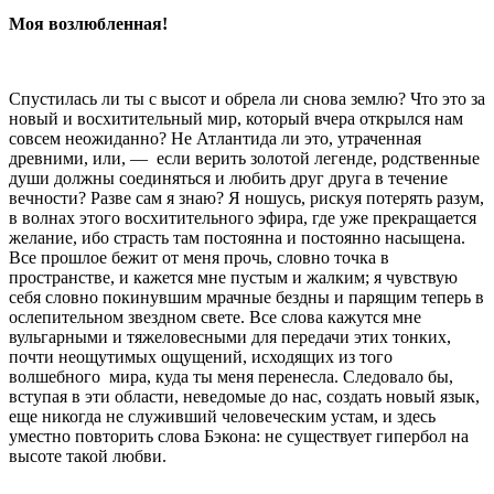
Моя возлюбленная!
Спустилась ли ты с высот и обрела ли снова зе­млю? Что это за
новый и восхитительный мир, кото­рый вчера открылся нам
совсем неожиданно? Не Атлантида ли это, утраченная
древними, или, —
если ве­рить золотой легенде, родственные
души должны со­единяться и любить друг друга в течение
вечности? Разве сам я знаю? Я ношусь, рискуя потерять разум,
в волнах этого восхитительного эфира, где уже пре­кращается
желание, ибо страсть там постоянна и по­стоянно насыщена.
Все прошлое бежит от меня прочь, словно точка в
пространстве, и кажется мне пустым и жалким; я чувствую
себя словно покинувшим мрачные бездны и парящим теперь в
ослепительном звездном свете. Все слова кажутся мне
вульгарными и тяжеловесными для передачи этих тонких,
почти неощутимых ощущений, исходящих из того
волшебного
мира, куда ты меня перенесла. Следо­вало бы,
вступая в эти области, неведомые до нас, создать новый язык,
еще никогда не служивший человеческим устам, и здесь
уместно повторить слова Бэкона: не существует гипербол на
высоте такой любви.