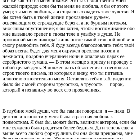
все же как это на меня похоже! Это так свойственно моей
жалкой природе; если бы ты меня не любила, я бы от этого
умер; ты меня любишь, а я стараюсь охла­дить твое чувство. Я
бы хотел быть в твоей жизни прохладным ручьем,
освежающим ее страждущие берега, а не бурным потоком,
вносящим опустошение; я бы хотел, чтобы воспоминание обо
мне вызы­вало трепет в твоем теле и улыбку в душе. Не
проклинай меня никогда! лишь после самой сильной любви я
смогу разлюбить тебя. Я буду всегда благо­словлять тебя; твой
образ всегда будет для меня окружен ореолом поэзии и
нежности, подобно вче­рашней ночи в опаловых парах ее
серебристого тумана. — В этом месяце я приеду и проведу с
тобой целый день. Я должен дать объяснения на несколько
строк твоего письма, из которых я вижу, что ты питаешь
иллюзию относительно меня. Оставлять тебя в заблуждении
было бы с моей стороны трусостью, а трусость — порок,
который я ненавижу во всех его проявлениях.
В глубине моей души, что бы там ни говорили, я — паяц. В
детстве и в юности у меня была страст­ная любовь к
подмосткам. Я был бы, может быть, великим актером, если бы
мне суждено было ро­диться более бедным. Да и теперь еще я
выше всего люблю форму; лишь бы она была прекрасна, мне
боль­ше ничего не надо. Женщины чересчур страстные и