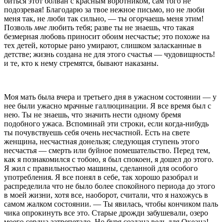
биться этот болван с красным
воротником, сам того не
подозревая! Благодарю за
твое нежное письмо, но не люби
меня так, не люби
так сильно, — ты огорчаешь меня этим!
Позволь
мне
любить тебя; разве ты не знаешь, что такая
безмерная
любовь приносит обоим несчастье; это похоже на
тех детей, которые рано умирают, слишком зала
сканные в
детстве; жизнь создана не для этого
счастья — чудовищность!
и те, кто к нему стремятся,
бывают наказаны.
Моя мать была вчера и третьего дня в ужасном состоянии — у
нее были ужасно мрачные галлюцинации.
Я все время был с
нею. Ты не знаешь, что значить
нести одному бремя
подобного ужаса. Вспоминай эти
строки, если когда-нибудь
ты почувствуешь себя очень
несчастной. Есть на свете
женщина, несчастная донел
ьзя; следующая ступень этого
несчастья — смерть или
буйное помешательство. Перед тем,
как я позна­
комился с тобою, я был спокоен, я дошел до это­
го.
Я жил с правильностью машины, сделанной для
особого
употребления. Я все понял в себе, так хо­
рошо разобрал и
распределила что не было более
спокойного периода до этого
в моей жизни, хотя все,
наоборот, считали, что я нахожусь в
самом жал
ком состоянии. — Ты явилась, чтобы кончиком паль­
чика опрокинуть все это. Старые дрожди забушевали,
озеро
моего сердца затрепетало. Но буря создана ведь
для Океана!