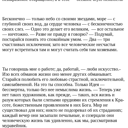
Бесконечно — только небо со своими звездами, мо­
ре — с
глубиной своих вод, да сердце человека —
с бесконечностью
своих слез. — Одно это делает
его великим,
— все остальное
— ничтожно. — Разве не
правду я говорю? — Подумай,
постарайся понять это
спокойным умом. — Два — три
счастливых исключения;
зато все человеческие несчастья
могут встретиться там и могут считать себя там хозяевами.
Ты говоришь мне о работе; да, работай, — люби
искусство.-
Изо всех обманов жизни оно менее других обманывает.
Старайся полюбить его любовью
страстной, исключительной,
самозабвенной. На это ты
способна. Только Идея —
бессмертна, только без нее
немыслима жизнь. — Теперь уже
нет таких художни
ков, как прежде, — таких, вся жизнь и
разум кото
рых были слепыми орудиями их стремления к Кра­
соте, божественным проявлением в них Бога. Мир
не
существовал для них; никто не подозревал об
их страданиях;
каждый вечер они засыпали печаль­
ные, и созерцали они
человеческую жизнь так уди­
вленно, как мы, рассматривая
муравейник.