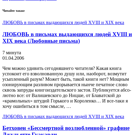
Читайте также
ЛЮБОВЬ в письмах выдающихся людей XVIII и XIX века
ЛЮБОВЬ в письмах выдающихся людей XVIII и
XIX века (Любовные письма)
7 минута
01.04.2006
Чем можно удивить сегодняшнего читателя? Какая книга
успокоит его взволнованную душу или, наоборот, возмутит
усыпленный разум? Может быть, такой книги нет? Мощным
озонирующим разливом прорывается нынче печатное слово
сквозь запруды книгоиздательского застоя. Публикуется абсо­
лютно все: от Валишевского до Ницше, от Блаватской до
«кра­мольных» штудий Горького и Короленко… И все-таки я
хочу ошибиться в том смысле, …
ЛЮБОВЬ в письмах выдающихся людей XVIII и XIX века
Бетховен «Бессмертной возлюбленной» графине
Джульетте Гуакарди