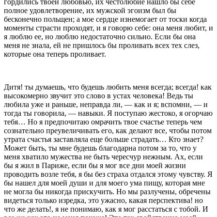
гордились твоей любовью, их честолюбие нашло бы себе
полное удовлетворение, их муж­ской эгоизм был бы
бесконечно польщен; а мое сердце изнемогает от тоски когда
моменты страсти проходят, и я говорю себе: она меня любит, и
я люблю ее, но люблю недостаточно сильно. Если бы она
меня не знала, ей не пришлось бы проливать всех тех слез,
которые она теперь проливает.
Дитя! ты думаешь, что будешь любить меня все­гда; всегда! как
высокомерно звучит это слово в устах человека! Ведь ты
любила уже и раньше, неправда ли, — как и я; вспомни, — и
тогда ты говорила, — навыки. Я поступаю жестоко, я огорчаю
тебя… Но я предпочитаю омрачить твое счастье теперь чем
созна­тельно преувеличивать его, как делают все, чтобы потом
утрата счастья заставляла еще больше стра­дать… Кто знает?
Может быть, ты мне будешь бла­годарна потом за то, что у
меня хватило мужества не быть чересчур нежным. Ах, если
бы я жил в Па­риже, если бы я мог все дни моей жизни
проводить возле тебя, я бы без страха отдался этому чувству. Я
бы нашел для моей души и для моего ума пищу, которая мне
не могла бы никогда прискучить. Но мы разлучены, обречены
видеться только изредка, это ужасно, какая перспектива! но
что же делать!, я не понимаю, как я мог расстаться с тобой. И