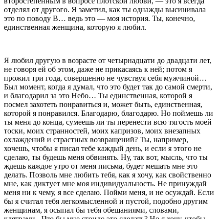
второстепенным в вопросе плотской любви, — это я всегда
отделял от другого. Я заметил, как ты
однажды высинивала
это по поводу В… ведь это —
моя история. Ты, конечно,
единственная женщина, ко­
торую я любил.
Я любил другую в возрасте от четырнадцати до
двадцати лет,
не говоря ей об этом, даже не при­касаясь к ней; потом я
прожил три года, совершен­
но не чувствуя себя мужчиной…
Был момент, когда
я думал, что это будет так до самой смерти,
и бла
годарил за это Небо… Ты единственная, которой я
посмел захотеть понравиться и, может быть, един­
ственная,
которой я понравился. Благодарю, благода­
рю. Но поймешь ли
ты меня до конца, сумеешь ли ты
перенести всю тягость моей
тоски, моих странностей,
моих капризов, моих внезапных
охлаждений и
страстных возвращений? Ты, например,
хочешь, что­
бы я писал тебе каждый день, и если я этого не
сде
лаю, ты будешь меня обвинять. Ну, так вот, мысль, что ты
ждешь каждое утро от меня письма, будет
мешать мне это
делать. Позволь мне любить тебя,
как я хочу, как свойственно
мне, как диктует мне моя индивидуальность. Не принуждай
меня ни к чему, я все сделаю. Пойми меня, и не осуждай. Если
бы я считал тебя легкомысленной и пустой, подобно дру
гим
женщинам, я осыпал бы тебя обещаниями, сло­
вами,
клятвами.- Что бы мне стоило это сделать? Но
я хочу, чтобы