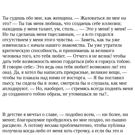
Ты судишь обо мне, как женщина. — Жаловаться
ли мне на
это? — Ты так меня любишь, что создаешь себе иллюзии;
находишь у меня талант, ум, стиль… —
Это у меня! у меня! —
Но ты сделаешь меня тщеслав
ным, — а я-то гордился
отсутствием у меня этого чув­
ства. — Заметь, как ты уже
изменилась с начала на­
шего знакомства. Ты уже утратила
критическую спо­
собность, и принимаешь за великого
человека того, кто тебя любит. — Отчего я не велик! чтобы
дать
тебе возможность мною гордиться (ибо я горжусь то­
бою.
Я говорю себе:- Это ведь она тебя любит! воз­
можно ли! это
она). Да, я хотел бы написать пре
красные, великие вещи, —
чтобы ты плакала над ними
от восторга. — Я бы поставил
пьесу, ты сидела бы в
ложе, смотрела бы и слушала, как мне
аплодир
уют. — Но, наоборот, — стремясь всегда поднять меня
до созданного тобою образа, не утомишься ли ты?..
В детстве я мечтал о славе, — подобно всем, —
ни более, ни
менее; благоразумие пробудилось во мне
поздно, но пышно
расцвело. А потому весьма пробле­
матично, чтобы публика
получила когда-либо от меня
хоть строчку, а если бы это и