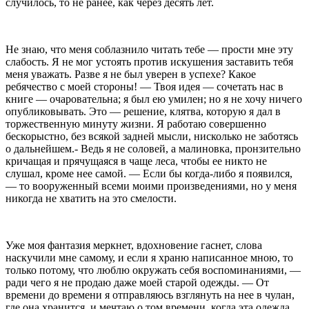
случилось, то не ранее,
как через десять лет.
Не знаю, что меня соблазнило читать тебе — прости
мне эту
слабость. Я не мог устоять против искушени
я заставить тебя
меня уважать. Разве я не был уве
рен в успехе? Какое
ребячество с моей стороны! — Твоя идея — сочетать нас в
книге — очаровательна; я
был ею умилен; но я не хочу ничего
опубликовы­
вать. Это — решение, клятва, которую я дал в
торже
ственную минуту жизни. Я работаю совершенно
беско
рыстно, без всякой задней мысли, нисколько не забо
тясь
о дальнейшем.- Ведь я не соловей, а малиновка,
пронзительно
кричащая и прячущаяся в чаще леса,
чтобы ее никто не
слушал, кроме нее самой. — Если
бы когда-либо я появился,
— то вооруженный всеми
моими произведениями, но у меня
никогда не хватить
на это смелости.
Уже моя фантазия меркнет, вдохновение гаснет,
слова
наскучили мне самому, и если я храню написан­
ное мною, то
только потому, что люблю окружать себя
воспоминаниями, —
ради чего я не продаю даже моей
старой одежды. — От
времени до времени я отпра­
вляюсь взглянуть на нее в чулан,
где она хранится,
и мечтаю о том времени, когда эта одежда