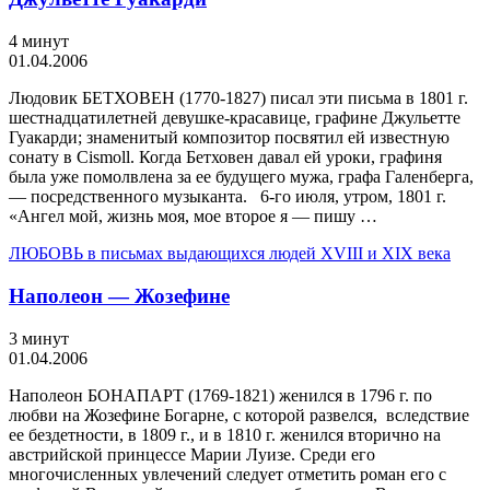
4 минут
01.04.2006
Людовик БЕТХОВЕН (1770-1827) писал эти письма в 1801 г.
шестнадцатилетней девушке-красавице, графине Джульетте
Гуа­карди; знаменитый композитор посвятил ей известную
сонату в Cismoll. Когда Бетховен давал ей уроки, графиня
была уже помолвлена за ее будущего мужа, графа Га­ленберга,
— посредственного музыканта. 6-го июля, утром, 1801 г.
«Ангел мой, жизнь моя, мое второе я — пишу …
ЛЮБОВЬ в письмах выдающихся людей XVIII и XIX века
Наполеон — Жозефине
3 минут
01.04.2006
Наполеон БОНАПАРТ (1769-1821) же­нился в 1796 г. по
любви на Жозефине Богарне, с которой развелся, вследствие
ее бездетности, в 1809 г., и в 1810 г. женил­ся вторично на
австрийской принцессе Марии­ Луизе. Среди его
многочисленных увлечений следует отметить роман его с