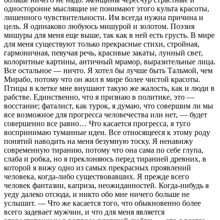
односторонне мыслящие не понимают этого культа красоты,
лишенного чувствительности. Им всегда нуж­на причина и
цель. Я одинаково любуюсь мишурой и золотом. Поэзия
мишуры для меня еще выше, так как в ней есть грусть. В мире
для меня существуют только прекрасные стихи, стройная,
гармоничная, пе­вучая речь, красивые закаты, лунный свет,
колоритные картины, античный мрамор, выразительные лица.
Все остальное — ничто. Я хотел бы лучше быть Таль­мой,
чем
Мирабо, потому что он жил в мире бо­лее чистой красоты.
Птицы в клетке мне внушают
такую же жалость, как и люди в
рабстве. Единствен­
но, что я признаю в политике, это —
восстание; фаталист, как турок, я думаю, что совершим ли мы
все возможное для прогресса человечества или нет, —
будет
совершенно все равно… Что касается прогрес­са, я туго
воспринимаю туманные идеи. Все относя­
щееся к этому роду
понятий наводить на меня безум­
ную тоску. Я ненавижу
современную тиранию, потому что
она сама по себе глупа,
слаба и робка, но я преклоняюсь
перед тиранией древних, в
которой я вижу одно
из самых прекрасных проявлений
человека, когда-
либо существовавших. Я прежде всего
человек фан­
тазии, каприза, неожиданностей. Когда-нибудь я
уеду далеко отсюда, и никто обо мне ничего больше не
услы
шит. — Что же касается того, что обыкновенно бо­
лее
всего задевает мужчин, и что для меня являет­
ся