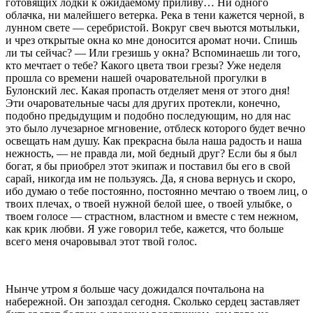
готовящих лодки к ожидаемому приливу… Ни одного
облачка, ни малейшего ветерка. Река в тени кажется черной, в
лунном свете — серебристой. Вокруг свеч вьются мотыльки,
и чрез открытые окна ко мне доносится аромат ночи. Спишь
ли ты сейчас? — Или грезишь у окна? Вспоминаешь ли того,
кто мечтает о тебе? Какого цвета твои грезы? Уже неделя
прошла со времени нашей очаровательной прогулки в
Булонский лес. Какая пропасть отделяет меня от этого дня!
Эти очаровательные часы для других протекли, конечно,
подобно предыдущим и по­добно последующим, но для нас
это было лучезар­ное мгновение, отблеск которого будет вечно
освещать нам душу. Как прекрасна была наша радость и наша
нежность, — не правда ли, мой бедный друг? Если бы я был
богат, я бы приобрел этот экипаж и поставил бы его в свой
сарай, никогда им не пользуясь. Да, я снова вернусь и скоро,
ибо думаю о тебе постоянно, постоянно мечтаю о твоем лиц, о
твоих плечах, о твоей нужной белой шее, о твоей улыбке, о
твоем голосе — страстном, властном и вместе с тем нежном,
как крик любви. Я уже говорил тебе, кажется, что больше
всего меня очаровывал этот твой голос.
Нынче утром я больше часу дожидался почтальона
на
набережной. Он запоздал сегодня. Сколько сер
дец заставляет