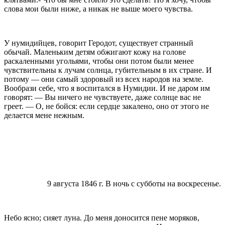
слова мои были ниже, а никак не выше
моего чувства.
У нумидийцев, говорит Геродот, существует
странный
обычай. Маленьким детям обжигают кожу на голове
раскаленными угольями, чтобы они потом
были менее
чувствительны к лучам солнца, губительным в их стране. И
потому — они самый здоро­
вый из всех
народов на земле.
Вообрази себе, что
я воспитался в Нумидии. И не даром им
говорят:
— Вы ничего не чувствуете, даже солнце вас не
греет. — О, не бойся: если сердце закалено, оно от этого не
делается мене нежным.
9 августа
1846 г
. В ночь с субботы на воскресенье.
Небо ясно; сияет луна. До меня доносится пене моряков,