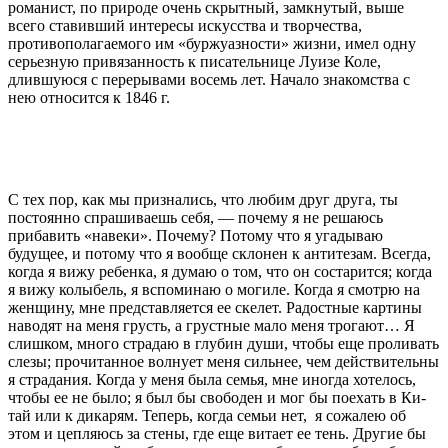
романист, по природе
очень скрытный, замкнутый, выше
всего ста
вивший интересы искусства и творчества,
про
тивополагаемого им «буржуазности» жизни,
имел одну
серьезную привязанность к пи­
сательнице Луизе Коле,
длившуюся с пере­
рывами восемь
лет
.
Начало знакомства с
нею относится к
1846 г
.
С тех пор, как мы признались, что любим друг друга, ты
постоянно спрашиваешь себя, — почему я не решаюсь
прибавить «навеки». Почему? Потому что я угадываю
будущее, и потому что я вообще склонен к антитезам. Всегда,
когда я вижу ребенка, я думаю о том, что он состарится; когда
я вижу колыбель, я вспоминаю о могиле. Когда я смотрю на
жен­щину, мне представляется ее скелет. Радостные кар­тины
наводят на меня грусть, а грустные мало меня трогают… Я
слишком, много страдаю в глубин ду­ши, чтобы еще проливать
слезы; прочитанное волнует меня сильнее, чем действительны
я страдания. Когда у меня была семья, мне иногда хотелось,
чтобы ее не было; я был бы свободен и мог бы поехать в Ки­
тай или к дикарям. Теперь, когда семьи нет,
я сожа­лею об
этом и цепляюсь за стены, где еще витает ее тень. Другие бы