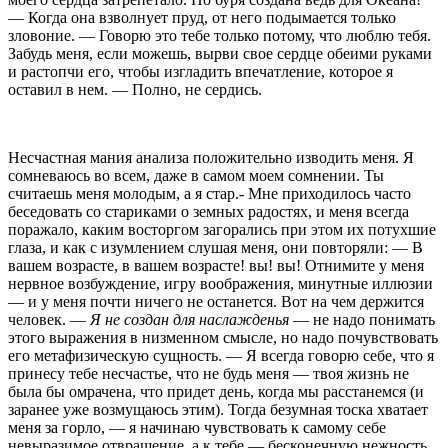
— Когда она взволнует пруд, от него
подымается только
зловоние. — Говорю это тебе только
потому, что люблю тебя.
Забудь меня, если можешь,
вырви свое сердце обеими руками
и растопчи его, что­
бы изгладить впечатление, которое я
оставил в
нем. — Полно, не сердись.
Несчастная мания анализа положительно изводить
меня. Я
сомневаюсь во всем, даже в самом моем
сомнении. Ты
считаешь меня молодым, а я стар.-
Мне приходилось часто
беседовать со стариками о земных радостях, и меня всегда
поражало, каким вос
торгом загорались при этом их потухшие
глаза, и
как с изумлением слушая меня, они повторяли: —
В
вашем возрасте, в вашем возрасте! вы! вы! От­
нимите у меня
нервное возбуждение, игру воображения,
минутные иллюзии
— и у меня почти ничего не останет­
ся. Вот на чем держится
человек. —
Я не создан для
наслажденья
— не надо понимать
этого выражения в низ
менном смысле, но надо почувствовать
его метафизи­
ческую сущность. — Я всегда говорю себе, что я
при­
несу тебе несчастье, что не будь меня — твоя жизнь не
была бы омрачена, что придет день, когда мы расстанемся (и
заранее уже возмущаюсь этим). Тогда безум­
ная тоска хватает
меня за горло, — я начинаю чувство­
вать к самому себе
невыразимое отвращение, а к те­
бе — бесконечную нежность.