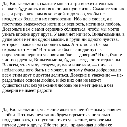
Да, Вильгельмина, скажите мне эти три восхититель­ных
слова: я буду жить ими всю остальную жизнь. Скажите мне их
раз, и разрешите нам вскоре дойти до того, чтобы не
нуждаться больше в их повторе­нии. Ибо не в словах, а в
поступках выражается истинная верность, истинная любовь.
Дозвольте нам с вами сердечно сблизиться, чтобы мы могли
узнать вполне друг друга. У меня нет ничего, Вильгельмина, в
душе моей нет ни одной мысли, в груди ни одно­го чувства,
которое я боялся бы сообщить вам. А что могли бы вы
скрывать от меня? И что могло бы вас подвинуть к
нарушению первого условия любви — доверия? Итак, будьте
чистосердечны, Вильгельмина, будь­те всегда чистосердечны.
Во всем, что мы чувствуем, думаем и желаем, — ничего
неблагородного быть не может, и потому будем добровольно
всем этим друг с другом делиться. Доверие и уважение — не­
раздельные основы любви, и без них она не может
существовать; без уважения любовь не имеет цены, а без
доверия не имеет радости.
Да, Вильгельмина, уважение является неизбежным условием
любви. Поэтому неустанно будем стремиться не только
поддерживать, но и усиливать то уважение, которое мы
питаем друг к другу. Ибо эта цель, при­дающая любви ее