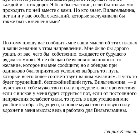
каждой из этих дорог Я был бы счастлив, если бы только мог
проходить по ней вместе с вами. Но кто знает, Вильгельмина,
нет ли и у вас особых желаний, ко­торые заслуживали бы
также быть взвешенными?
Поэтому прошу вас сообщить мне ваши мысли об этих планах
и ваши желания в этом направлении. Мне было бы дорого
узнать от вас, чего бы, соб­ственно, ожидаете от будущего
рядом со мною. Я не обещаю безусловно выполнить то
желание, которое вы мне сообщите; но я обещаю при
одинаково благо­приятных условиях выбрать тот путь,
который всего более соответствует вашим желаниям. Пусть то
бу­дет труднейший, беспокойнейший путь, Вильгельми­на, — я
чувствую в себе мужество и силу преодолеть все препятствия;
если с висков у меня будет струить­ся пот, если от постоянного
напряжения ослабеют силы, то пусть в виде утешения мне
улыбнется образ будущего, и новое мужество и новую силу
вдохнет в меня мысль: ведь я работаю для Вильгельмины.
Генрих Клейст.