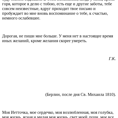
горя, которое я делю с тобою, есть еще и другие заботы, тебе
со­всем неизвестные, вдруг приходит твое письмо и
пробуждает во мне вновь воспоминание о тебе, к счастью,
немного ослабевшее.
Дорогая, не пиши мне больше. У меня нет в на­стоящее время
иных желаний, кроме желания скорее умереть.
Г.К.
(Берлин, после дня Св. Михаила 1810).
Моя Иетточка, мое сердечко, моя возлюбленная, моя голубка,
моя жизнь, ясная и милая моя жизнь, свет моей души, мое все,