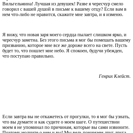
Вильгельмина! Лучшая из девушек! Разве я чересчур смело
говорил с вашей душой в пись­ме к вашему отцу? Если вам в
нем что-либо не нравится, скажите мне завтра, и я изменю.
Я вижу, что новая заря моего сердца пылает слиш­ком ярко, и
чересчур заметна. Без этого письма я мог бы помешать вашему
призванию, которое мне все же дороже всего на свете. Пусть
будет то, что пошлет мне небо. Я спокоен, будучи убежден,
что поступаю правильно.
Генрих Клейст.
Если завтра вы не откажетесь от прогулки, то я мог бы узнать,
что вы думаете и как судите о моем шаге. О путешествии
моем я не упоминал по причи­нам, которые вы сами извините.
Поэтому молчите о нем и вы! Мы ведь понимаем друг друга.