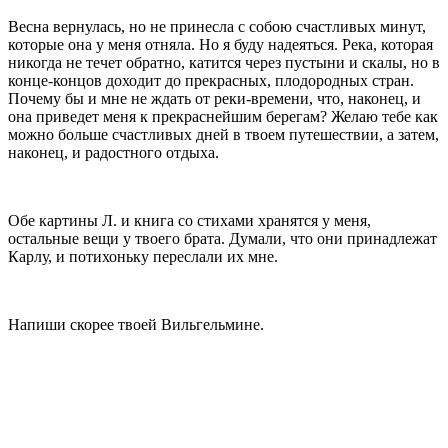
Весна вернулась, но не принесла с собою счастли­вых минут,
которые она у меня отняла. Но я буду надеяться. Река, которая
никогда не течет обратно, катится через пустыни и скалы, но в
конце-концов доходит до прекрасных, плодородных стран.
По­чему бы и мне не ждать от реки-времени, что, нако­нец, и
она приведет меня к прекраснейшим берегам? Желаю тебе как
можно больше счастливых дней в твоем путешествии, а затем,
наконец, и ра­достного отдыха.
Обе картины Л. и книга со стихами хранятся у меня,
остальные вещи у твоего брата. Думали, что они при­надлежат
Карлу, и потихоньку переслали их мне.
Напиши скорее твоей Вильгельмине.