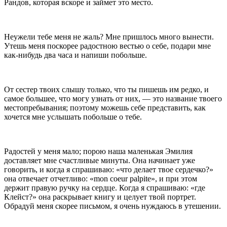
Рандов, которая вскоре и займет это место.
Неужели тебе меня не жаль? Мне пришлось много вынести.
Утешь меня поскорее радостною вестью о себе, подари мне
как-нибудь два часа и напиши по­больше.
От сестер твоих слышу только, что ты пишешь им редко, и
самое большее, что могу узнать от них, — это название твоего
местопребывания; поэтому можешь себе представить, как
хочется мне услышать побольше о тебе.
Радостей у меня мало; порою наша маленькая Эми­лия
доставляет мне счастливые минуты. Она начинает уже
говорить, и когда я спрашиваю: «что делает твое сердечко?»
она отвечает отчетливо: «
mon
coeur palpite», и при этом
держит правую ручку на сердце. Когда я спрашиваю: «где
Клейст?» она раскрывает книгу и целует твой портрет.
Обрадуй меня скорее пись­мом, я очень нуждаюсь в утешении.