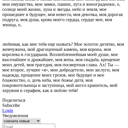
мои имущества, мои замки, паш­ни, луга и виноградники, о,
солнце моей жизни, луна и звезды, небо и земля, мое
прошедшее и будущее, моя невеста, моя девочка, моя дорогая
подруга, моя душа, кровь моего сердца, сердце мое, моя
зеница, о,
любимая, как мне тебя еще назвать? Мое золотое ди­тятко, моя
жемчужина, мой драгоценный камень, моя корона, моя
королева и государыня. Возлюбленнейшая моей души, мое
высочайшее и дражайшее, моя жена, моя свадьба, крещение
моих детей, моя трагедия, моя посмертная слава. Ах! Ты —
мое второе, лучшее «я», мои добродетели, мои заслуги, моя
надежда, прощение моих грехов, мое будущее и мое
блаженство, о, дочь неба, мое божье дитя, моя
покровительница и заступ­ница, мой ангел-хранитель, мой
херувим и серафим, как я люблю тебя!
Поделиться
Subscribe
Login
Уведомления