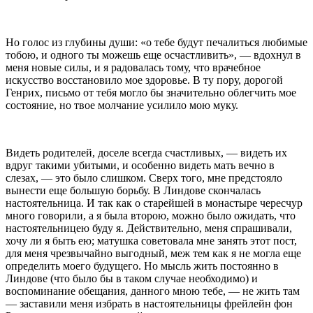
Но голос из глубины души: «о тебе будут печа­литься любимые
тобою, и одного ты можешь еще осчастливить», — вдохнул в
меня новые силы, и я ра­довалась тому, что врачебное
искусство восстановило мое здоровье. В ту пору, дорогой
Генрих, письмо от тебя могло бы значительно облегчить мое
состояние, но твое молчание усилило мою муку.
Видеть родителей, доселе всегда счастливых, — ви­деть их
вдруг такими убитыми, и особенно видеть мать вечно в
слезах, — это было слишком. Сверх того, мне предстояло
вынести еще большую борьбу. В Линдове скончалась
настоятельница. И так как о старейшей в монастыре чересчур
много говорили, а я была второю, можно было ожидать, что
настоятельницею буду я. Действительно, меня спрашивали,
хочу ли я быть ею; матушка советовала мне занять этот пост,
для меня чрезвычайно выгодный, меж тем как я не могла еще
определить моего будущего. Но мысль жить постоянно в
Линдове (что было бы в таком случае необходимо) и
воспоминание обеща­ния, данного мною тебе, — не жить там
— заставили меня избрать в настоятельницы фрейлейн фон