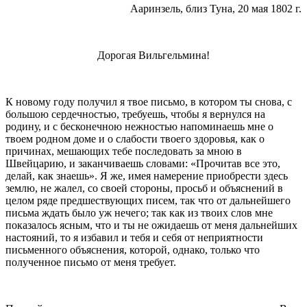
Ааринзель, близ Туна, 20 мая
1802 г
.
Дорогая Вильгельмина!
К новому году получил я твое письмо, в ко­тором ты снова, с
большою сердечностью, требуешь, чтобы я вернулся на
родину, и с бесконечною неж­ностью напоминаешь мне о
твоем родном доме и о слабости твоего здоровья, как о
причинах, мешаю­щих тебе последовать за мною в
Швейцарию, и за­канчиваешь словами: «Прочитав все это,
делай, как знаешь». Я же, имея намерение приобрести здесь
землю, не жалел, со своей стороны, просьб и объяснений в
целом ряде предшествующих писем, так что от дальнейшего
письма ждать было уж нечего; так как из твоих слов мне
показалось ясным, что и ты не ожидаешь от меня дальнейших
настояний, то я избавил и тебя и себя от неприятности
письмен­ного объяснения, которой, однако, только что
получен­ное письмо от меня требует.