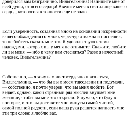
дове­рился вам безгранично. Вильгельмина! Напишите мне от
всей души, от всего сердца! Введите меня в свя­тилище вашего
сердца, которого я в точности еще не знаю.
Если уверенность, созданная мною на основании искренности
вашего обхождения со мною, чересчур отважна и поспешна,
то не бойтесь сказать мне это. Я удовольствуюсь теми
надеждами, которых вы у меня не отнимите. Скажите, любите
ли вы меня, — ибо к чему вам стесняться? Разве я нечестный
человек, Виль­гельмина?
Собственно, — я хочу вам чистосердечно признаться,
Вильгельмина, — что бы вы о моем тщеславии ни поду­мали,
— собственно, я почти уверен, что вы меня лю­бите. Бог
ведает, однако, какой странный ряд мыслей внушает мне
желание, чтобы вы мне это от­крыли. Я думаю, что буду в
восторге, и что вы до­ставите мне минуты самой чистой,
самой полной радости, если ваша рука решится написать мне
эти три слова: я люблю вас.