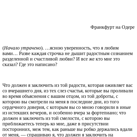
Франкфурт на Одере
(
Начало утрачено
). …ясною уверенность, что я любим
вами… Разве каждая строчка не дышит радост­ным сознанием
разделенной и счастливой любви? И все же кто мне это
сказал? Где это написано?
Что должен я заключить из той радости, которая оживляет вас
со вчерашнего дня, из тех слез счастья, которые вы проливали
во время объяснения с вашим отцом, из той доброты, с
которою вы смо­трели на меня в последние дни, из того
сердечного доверия, с которым вы со мною говорили в иные
из истекших вечеров, и особенно вчера за форте­пиано; что
должен я заключить из той смелости, с которою вы
приближаетесь теперь ко мне, даже в при­сутствии
посторонних, меж тем, как раньше вы робко держались вдали
от меня, — спрашиваю я, что должен я заключить на