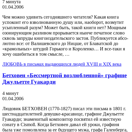
7 минута
01.04.2006
Чем можно удивить сегодняшнего читателя? Какая книга
успокоит его взволнованную душу или, наоборот, возмутит
усыпленный разум? Может быть, такой книги нет? Мощным
озонирующим разливом прорывается нынче печатное слово
сквозь запруды книгоиздательского застоя. Публикуется абсо­
лютно все: от Валишевского до Ницше, от Блаватской до
«кра­мольных» штудий Горького и Короленко… И все-таки я
хочу ошибиться в том смысле, …
ЛЮБОВЬ в письмах выдающихся людей XVIII и XIX века
Бетховен «Бессмертной возлюбленной» графине
Джульетте Гуакарди
4 минут
01.04.2006
Людовик БЕТХОВЕН (1770-1827) писал эти письма в 1801 г.
шестнадцатилетней девушке-красавице, графине Джульетте
Гуа­карди; знаменитый композитор посвятил ей известную
сонату в Cismoll. Когда Бетховен давал ей уроки, графиня
была уже помолвлена за ее будущего мужа, графа Га­ленберга,