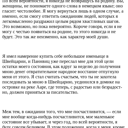
По всей вероятности, я никогда не возвращусь на родину. Вы,
женщины, не понимаете одного слова в немецком языке; оно
гласит: честолюбие. Я могу вернуться лишь в одном случае, а
именно, если смогу ответить ожиданиям людей, которых я
легкомыслен­но раздражил целым рядом хвастливых шагов.
Это возможно, но пока невероятно. Короче говоря, если я не
могу с честью появиться на родине, то этого ни­когда и не
будет. Это так же неизменно, как ха­рактер моей души.
Я имел намерение купить себе небольшое именьи­це в
Швейцарии, и Паннвиц уже переслал мне для этой цели
остатки моего состояния, как вдруг за неделю до получения
мною денег отвратительное на­родное восстание отпугнуло
меня от этого. Я стал считать счастьем, что ты не захотела
последовать за мною в Швейцарию, уединился в домике на
островке на реке Ааре, где теперь, с радостью или безрадост­
но, должен приняться за писательство.
Меж тем, в ожидании того, что мне посчастливит­ся, — если
мне вообще когда-нибудь посчастливится,­ мое маленькое
состояние все убывает, и через год, по всей вероятности, я
буду совсем бедняком. В этом положении, когда у меня, кроме