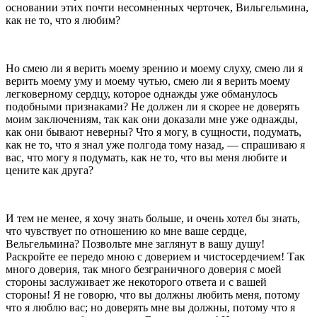
основании этих почти несо­мненных черточек, Вильгельмина,
как не то, что я­ любим?
Но смею ли я верить моему зрению и моему слуху, смею ли я
верить моему уму и моему чутью, смею ли я верить моему
легковерному сердцу, которое однажды уже обманулось
подобными признаками? Не должен ли я скорее не доверять
моим заключениям, так как они доказали мне уже однажды,
как они бывают неверны? Что я могу, в сущности, подумать,
как не то, что я знал уже полгода тому назад, — спрашиваю я
вас, что могу я подумать, как не то, что вы меня любите и
цените как друга?
И тем не менее, я хочу знать больше, и очень хотел бы знать,
что чувствует по отношению ко мне ваше сердце,
Вельгельмина? Позвольте мне заглянут в вашу душу!
Раскройте ее передо мною с доверием и чистосердечием! Так
много доверия, так много безграничного доверия с моей
стороны заслуживает же некоторого ответа и с вашей
стороны! Я не гово­рю, что вы должны любить меня, потому
что я люблю вас; но доверять мне вы должны, потому что я