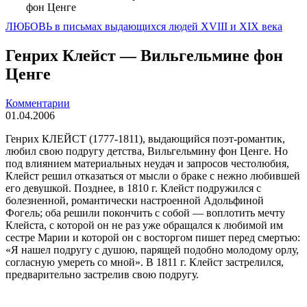
фон Ценге
ЛЮБОВЬ в письмах выдающихся людей XVIII и XIX века
Генрих Клейст — Вильгельмине фон
Ценге
Комментарии
01.04.2006
Генрих КЛЕЙСТ (1777-1811), выдаю­щийся поэт-романтик,
любил свою подругу детства, Вильгельмину фон Ценге. Но
под влиянием материальных неудач и запросов честолюбия,
Клейст решил отказаться от мысли о браке с нежно любившей
его девуш­кой. Позднее, в
1810 г
. Клейст подружился с
болезненной, романтически настроенной Адоль­финой
Фогель; оба решили покончить с со­бой — воплотить мечту
Клейста, с которой он не раз уже обращался к любимой им
сестре Марии и которой он с восторгом пи­шет перед смертью:
«Я нашел подругу с душою, парящей подобно молодому орлу,
со­гласную умереть со мной». В
1811 г
. Клeйст застрелился,
предварительно застрелив свою подругу.