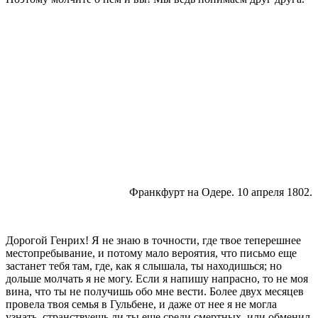
Франкфурт на Одере. 10 апреля 1802.
Дорогой Генрих! Я не знаю в точности, где твое теперешнее
местопребывание, и потому мало вероятия, что письмо еще
застанет тебя там, где, как я слы­шала, ты находишься; но
дольше молчать я не могу. Если я напишу напрасно, то не моя
вина, что ты не получишь обо мне вести. Более двух месяцев
про­вела твоя семья в Гульбене, и даже от нее я не могла
узнать, странствуешь ли ты еще среди смерт­ных, или обменил