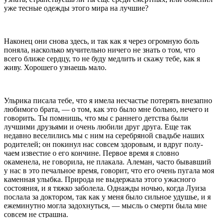
уже тесные одежды этого мира на лучшие?
Наконец они снова здесь, и так как я через огромную боль
поняла, насколько мучительно ничего не знать о том, что
всего ближе сердцу, то не буду медлить и скажу тебе, как я
живу. Хорошего узнаешь мало.
Ульрика писала тебе, что я имела несчастье поте­рять внезапно
любимого брата, — о том, как это было мне больно, нечего и
говорить. Ты помнишь, что мы с раннего детства были
лучшими друзьями и очень любили друг друга. Еще так
недавно веселились мы с ним на серебряной свадьбе наших
родителей; он покинул нас совсем здоровым, и вдруг полу­
чаем известие о его кончине. Первое время я словно
окаменела, не говорила, не плакала. Алеман, часто бывавший
у нас в это печальное время, говорит, что его очень пугала моя
каменная улыбка. Природа не выдержала этого ужасного
состояния, и я тяжко забо­лела. Однажды ночью, когда Луиза
послала за докто­ром, так как у меня было сильное удушье, и я
ежеминутно могла задохнуться, — мысль о смерти была мне
совсем не страшна.