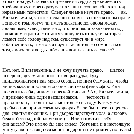
этому поводу. Стараюсь стремления сердца уравновесить
требованиями моего разума; но чаши весов колеблются под
неравными тяжестями. Следует ли мне изучать право, — ах,
Вильгельмина, я хотел недавно поднять в естествен­ном праве
вопрос о том, могут ли иметь значение договоры между
любящими, вследствие того, что они были заключены под
влиянием страсти. Что могу я получить от науки, которая
ломает себе голову над тем, существует ли в мире
собственность, и которая научит меня только сомневаться в
том, смогу ли я когда-либо с правом назвать ее своею?
Нет, нет, Вильгельмина, я не хочу изучать пра­во, — шаткое,
неверное, двусмысленное право рассудка; буду
придерживаться прав моего сердца, по ним буду жить, чтобы
ни возражали против этого все системы философов. Или
посвятить себя дипломатической миссии? Ах, Вильгельмина,
я признаю лишь один высший закон, — честность и
правдивость, а политика знает только выгоду. К тому же
пребывание при ино­земных дворах было бы плохою сценою
для
счастья любящих. При дворах царствует мода, а лю­бовь
бежит бесстыдной насмешницы. Или посвятить себя
финансам? Это имело бы еще смысл. Хотя мне и в настоящую
минуту звон катящихся монет недорог и не приятен, но пусть!