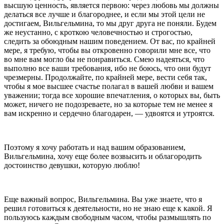
высшую ценность, является первою: через любовь мы должны
делаться все лучше и бла­городнее, и если мы этой цели не
достигаем, Вильгельмина, то мы друг друга не поняли. Будем
же неустан­но, с кроткою человечностью и строгостью,
следить за обоюдным нашим поведением. От вас, по край­ней
мере, я требую, чтобы вы откровенно говорили мне все, что
во мне вам могло бы не понравиться. Смею надеяться, что
выполню все ваши требования, ибо не боюсь, что они будут
чрезмерны. Продолжай­те, по крайней мере, вести себя так,
чтобы я мое высшее счастье полагал в вашей любви и вашем
уважении; тогда все хорошие впечатления, о которых вы, быть
может, ничего не подозреваете, но за кото­рые тем не менее я
вам искренно и сердечно благо­дарен, — удвоятся и утроятся.
Поэтому я хочу работать и над вашим образова­нием,
Вильгельмина, хочу еще более возвысить и облагородить
достоинство девушки, которую люблю!
Еще важный вопрос, Вильгельмина. Вы уже знаете, что я
решил готовиться к деятельности, но не знаю еще к какой. Я
пользуюсь каждым свободным ча­сом, чтобы размышлять по