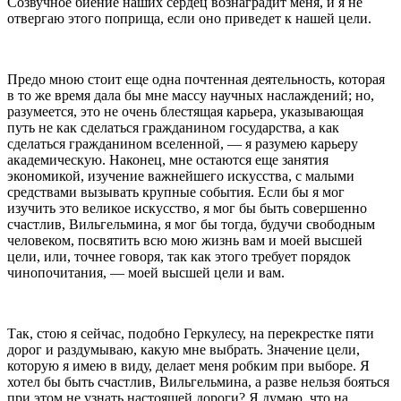
Созвучное биение на­ших сердец вознаградит меня, и я не
отвергаю это­го поприща, если оно приведет к нашей цели.
Предо мною стоит еще одна почтенная деятель­ность, которая
в то же время дала бы мне массу на­учных наслаждений; но,
разумеется, это не очень бле­стящая карьера, указывающая
путь не как сделаться гражданином государства, а как
сделаться гражда­нином вселенной, — я разумею карьеру
академическую. Наконец, мне остаются еще занятия
экономикой,­ изучение важнейшего искусства, с малыми
средствами вызывать крупные события. Если бы я мог
изучить это великое искусство, я мог бы быть совершенно
счастлив, Вильгельмина, я мог бы тогда, будучи сво­бодным
человеком, посвятить всю мою жизнь вам и моей высшей
цели, или, точнее говоря, так как этого требует порядок
чинопочитания, — моей высшей цели и вам.
Так, стою я сейчас, подобно Геркулесу, на пере­крестке пяти
дорог и раздумываю, какую мне выбрать. Значение цели,
которую я имею в виду, делает меня робким при выборе. Я
хотел бы быть счастлив, Вильгельмина, а разве нельзя бояться
при этом не узнать настоящей дороги? Я думаю, что на