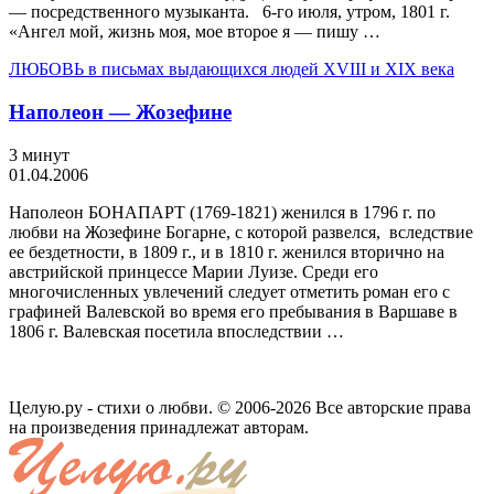
— посредственного музыканта. 6-го июля, утром, 1801 г.
«Ангел мой, жизнь моя, мое второе я — пишу …
ЛЮБОВЬ в письмах выдающихся людей XVIII и XIX века
Наполеон — Жозефине
3 минут
01.04.2006
Наполеон БОНАПАРТ (1769-1821) же­нился в 1796 г. по
любви на Жозефине Богарне, с которой развелся, вследствие
ее бездетности, в 1809 г., и в 1810 г. женил­ся вторично на
австрийской принцессе Марии­ Луизе. Среди его
многочисленных увлечений следует отметить роман его с
графиней Валевской во время его пребывания в Вар­шаве в
1806 г. Валевская посетила впослед­ствии …
Целую.ру - стихи о любви. © 2006-2026 Все авторские права
на произведения принадлежат авторам.