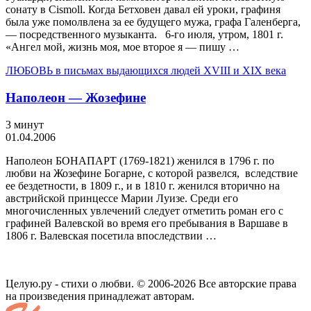
сонату в Cismoll. Когда Бетховен давал ей уроки, графиня
была уже помолвлена за ее будущего мужа, графа Га­ленберга,
— посредственного музыканта. 6-го июля, утром, 1801 г.
«Ангел мой, жизнь моя, мое второе я — пишу …
ЛЮБОВЬ в письмах выдающихся людей XVIII и XIX века
Наполеон — Жозефине
3 минут
01.04.2006
Наполеон БОНАПАРТ (1769-1821) же­нился в 1796 г. по
любви на Жозефине Богарне, с которой развелся, вследствие
ее бездетности, в 1809 г., и в 1810 г. женил­ся вторично на
австрийской принцессе Марии­ Луизе. Среди его
многочисленных увлечений следует отметить роман его с
графиней Валевской во время его пребывания в Вар­шаве в
1806 г. Валевская посетила впослед­ствии …
Целую.ру - стихи о любви. © 2006-2026 Все авторские права
на произведения принадлежат авторам.