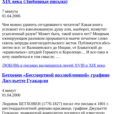
XIX века (Любовные письма)
7 минута
01.04.2006
Чем можно удивить сегодняшнего читателя? Какая книга
успокоит его взволнованную душу или, наоборот, возмутит
усыпленный разум? Может быть, такой книги нет? Мощным
озонирующим разливом прорывается нынче печатное слово
сквозь запруды книгоиздательского застоя. Публикуется абсо­
лютно все: от Валишевского до Ницше, от Блаватской до
«кра­мольных» штудий Горького и Короленко… И все-таки я
хочу ошибиться в том смысле, …
ЛЮБОВЬ в письмах выдающихся людей XVIII и XIX века
Бетховен «Бессмертной возлюбленной» графине
Джульетте Гуакарди
4 минут
01.04.2006
Людовик БЕТХОВЕН (1770-1827) писал эти письма в 1801 г.
шестнадцатилетней девушке-красавице, графине Джульетте
Гуа­карди; знаменитый композитор посвятил ей известную