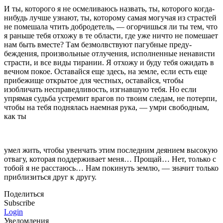
И ты, которого я не осмеливаюсь назвать, ты, кото­рого когда-
нибудь лучше узнают, ты, которому самая могучая из страстей
не помешала чтить добродетель, — огорчишься ли ты тем, что
я раньше тебя от­хожу в те области, где уже ничто не помешает
нам быть вместе? Там безмолвствуют пагубные преду­
беждения, произвольные отлучения, исполненные нена­висти
страсти, и все виды тирании. Я отхожу и буду тебя ожидать в
вечном покое. Оставайся еще здесь, на земле, если есть еще
прибежище открытое для чест­ных, оставайся, чтобы
изобличать несправедливость, изгнавшую тебя. Но если
упрямая судьба устремит врагов по твоим следам, не потерпи,
чтобы на тебя поднялась наемная рука, — умри свободным,
как ты
умел жить, чтобы увенчать этим последним деянием высокую
отвагу, которая поддерживает меня… Прощай… Нет, только с
тобой я не расстаюсь… Нам покинуть землю, — значит только
приблизиться друг к другу.
Поделиться
Subscribe
Login
Уведомления