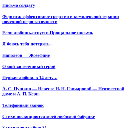
Письмо солдату
Форсига: эффективное средство в комплексной терапии
почечной недостаточности
Если любишь-отпусти.Прощальное письмо.
Я боюсь тебя потерять..
Наполеон — Жозефине
О мой застенчивый герой
Первая любовь в 14 лет….
А. С. Пушкин — Невесте Н. Н. Гончаровой — Неизвестной
даме и А. П. Керн.
Телефонный звонок
Стихи посвящаются моей любимой бабушке
За что мне эта боль?!