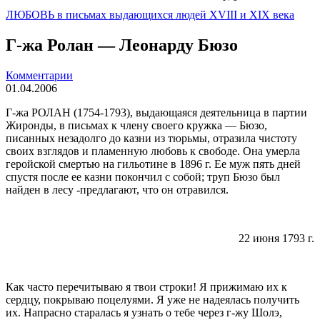
ЛЮБОВЬ в письмах выдающихся людей XVIII и XIX века
Г-жа Ролан — Леонарду Бюзо
Комментарии
01.04.2006
Г-жа РОЛАН (1754-1793), выдающаяся деятельница в партии
Жиронды, в письмах к члену своего кружка — Бюзо,
писанных незадолго до казни из тюрьмы, отразила чистоту
своих взглядов и пламенную лю­бовь к свободе. Она умерла
геройской смер­тью на гильотине в
1896 г
. Ее муж пять дней
спустя после ее казни покончил с собой; труп Бюзо был
найден в лесу -предлагают, что он отравился.
22 июня
1793 г
.
Как часто перечитываю я твои строки! Я прижимаю их к
сердцу, покрываю поцелуями. Я уже не надея­лась получить
их. Напрасно старалась я узнать о тебе через г-жу Шолэ,