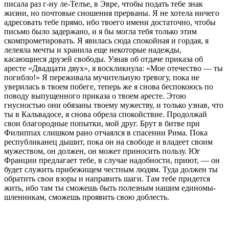
писала раз г-ну ле-Телъе, в Эвре, чтобы подать тебе знак
жизни, но почтовые сношения прерваны. Я не хотела ничего
адресовать тебе прямо, ибо твоего имени достаточно, чтобы
письмо было за­держано, и я бы могла тебя только этим
скомпромети­ровать. Я явилась сюда спокойная и гордая, я
лелеяла мечты и хранила еще некоторые надежды,
касающиеся друзей свободы. Узнав об отдаче приказа об
аресте «Двадцати двух», я воскликнула: «Мое отече­ство — ты
погибло!» Я переживала мучительную тревогу, пока не
уверилась в твоем побеге, теперь же я снова беспокоюсь по
поводу выпущенного приказа о твоем аресте. Этою
гнусностью они обязаны твоему мужеству, и только узнав, что
ты в Кальвадосе, я снова обрела спокойствие. Продолжай
свои благородные попыт­ки, мой друг. Брут в битве при
Филиппах слиш­ком рано отчаялся в спасении Рима. Пока
республи­канец дышит, пока он на свободе и владеет своим
мужеством, он должен, он может приносить пользу. Юг
Франции предлагает тебе, в случае на­добности, приют, — он
будет служить прибежищем честным людям. Туда должен ты
обратить свои взоры и направить шаги. Там тебе придется
жить, ибо там ты сможешь быть полезным нашим единомы­
шленникам, сможешь проявить свою доблесть.