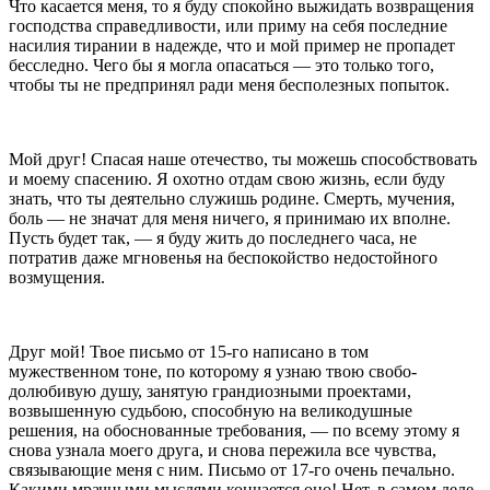
Что касается меня, то я буду спокойно выжидать воз­вращения
господства справедливости, или приму на себя последние
насилия тирании в надежде, что и мой пример не пропадет
бесследно. Чего бы я могла опасать­ся — это только того,
чтобы ты не предпринял ради меня бесполезных попыток.
Мой друг! Спасая наше отечество, ты можешь спо­собствовать
и моему спасению. Я охотно отдам свою жизнь, если буду
знать, что ты деятельно служишь родине. Смерть, мучения,
боль — не значат для меня ни­чего, я принимаю их вполне.
Пусть будет так, — я буду жить до последнего часа, не
потратив даже мгно­венья на беспокойство недостойного
возмущения.
Друг мой! Твое письмо от 15-го написано в том
мужественном тоне, по которому я узнаю твою свобо­
долюбивую душу, занятую грандиозными проектами,
возвышенную судьбою, способную на великодушные
решения, на обоснованные требования, — по всему этому я
снова узнала моего друга, и снова пережила все чув­ства,
связывающие меня с ним. Письмо от 17-го очень печально.
Какими мрачными мыслями кончается оно! Нет, в самом деле,