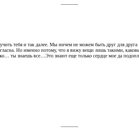
_______
мучить тебя и так далее. Мы ничем не можем быть друг для друга
глас­на. Но именно потому, что я вижу вещи лишь такими, ка­ков
ько… ты знаешь все…Это зна­ют еще только сердце мое да подопл
_______