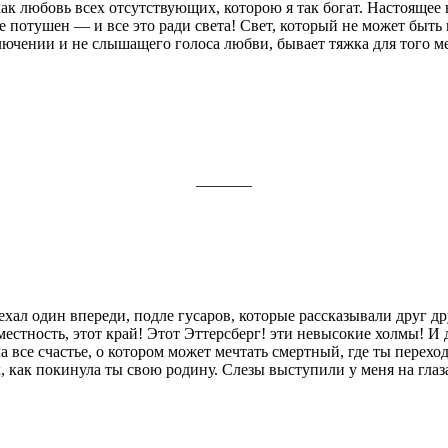
к любовь всех отсутствую­щих, которою я так богат. Настоящее в 
потушен — и все это ради света! Свет, который не может быть н
ключении и не слышащего голоса любви, бы­вает тяжка для того ме
_______
ехал один впереди, подле гусаров, которые рассказывали друг др
местность, этот край! Этот Эттерсберг! эти невысокие холмы! И 
ла все счастье, о котором может мечтать смерт­ный, где ты перех
х, как по­кинула ты свою родину. Слезы выступили у меня на гла­