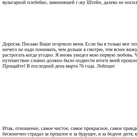
вульгарной плебейке, за­менившей г-жу Штейн, далеко не носи
Дорогая. Письмо Ваше огорчило меня. Если бы я только мог по
ничего не надо понимать, чем дольше я смотрю, тем яснее вижу
растрогать когда угодно. Я вновь увидел мою первую любовь. 
путешествие словно должно было подвести итоги моей про­шлой
Прощайте! В последний день мар­та 76 года. Лейпциг
Итак, отношение, самое чистое, самое прекрасное, самое правди
бесконечно страдал за прошлое и за будущее, и за бедное дитя, 