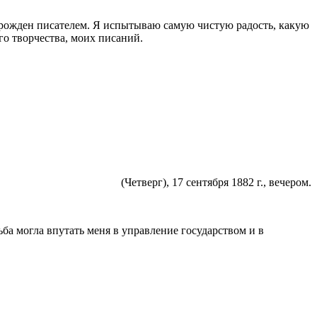
 я рожден писателем. Я испытываю самую чистую радость, какую
го творчества, моих писаний.
(Четверг), 17 сентября
1882 г
., вечером.
ьба могла впутать меня в упра­вление государством и в