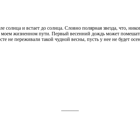
ле солнца и встает до солнца. Словно полярная звезда, что, ник
а моем жиз­ненном пути. Первый весенний дождь может помешать
те не переживали такой чудной весны, пусть у нее не будет осен
_______