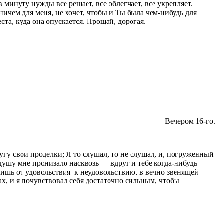
ми­нуту нужды все решает, все облегчает, все укрепля­ет.
ичем для меня, не хочет, чтобы и Ты была чем-нибудь для
ста, куда она опускается. Про­щай, дорогая.
Вечером 16-го.
угу свои проделки; Я то слушал, то не слушал, и, погру­женный
душу мне про­низало насквозь — вдруг и тебе когда-нибудь
одишь от удовольствия
к неудо­вольствию, в вечно звенящей
зах, и я почувствовал себя достаточно сильным, чтобы