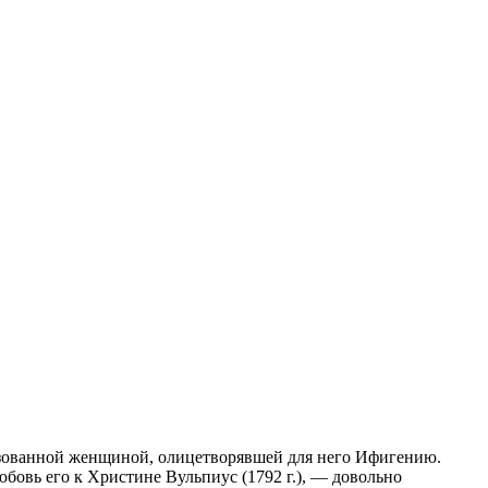
разованной женщиной, олицетворявшей для него Ифигению.
любовь его к Христине Вульпиус (
1792 г
.), — довольно