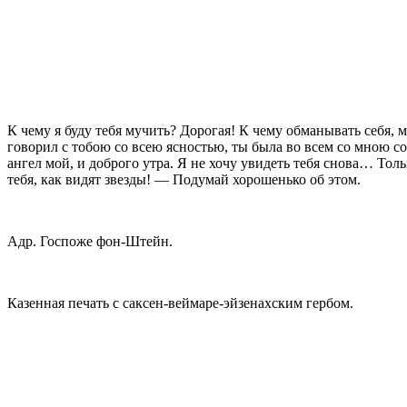
К чему я буду тебя мучить? Дорогая! К чему обма­нывать себя, 
говорил с то­бою со всею ясностью, ты была во всем со мною со
ангел мой, и доброго утра. Я не хочу увидеть тебя снова… Тол
тебя, как видят звезды! — Подумай хорошенько об этом.
Адр. Госпоже фон-Штейн.
Казенная печать с саксен-веймаре-эйзенахским гербом.