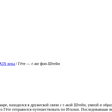
XIX века
/
Гёте — г-же фон-Штейн
ймаре, находился в дружеской связи с г-жой Штейн, умной и об
его Гёте отправился путешествовать по Италии. После­довавшая 