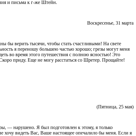
ния и письма к г-же Штейн.
Воскресенье, 31 марта
ны бы верить тысячи, чтобы стать счастливыми! На свете
ельность я переношу большею частью хорошо; грезы могут меня
деть во время этого путешествия с полною ясностью! Это
Скоро приду. Еще не могу расстаться со Шретер. Прощайте!
(Пятница, 25 мая)
ры, — нарушено. Я был под­готовлен к этому, я только
 не хочу видеть Вас, Ваше настоящее опечалило бы ме­ня. Если я