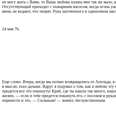
не могу жить с Вами, то Ваша любовь нуж­на мне так же мало, ка
Отсутствующий приходит с пожарным насо­сом, когда огонь уже 
меня,­ не ведают, что творят. Рука заточенного в оди­ночном за
24 мая 76.
Еще слово. Вчера, когда мы ночью возвраща­лись от Апольда, я 
в мысли, ехал дальше. Вдруг я подумал о том, как я люблю эту 
придет­ся все это покинуть! Край, где ты нашла так много, наш
жизни, — если и тебе при­дется покинуть его, с посохом в рука
перенести и это. — Сильным! — значит, бесчувственным.