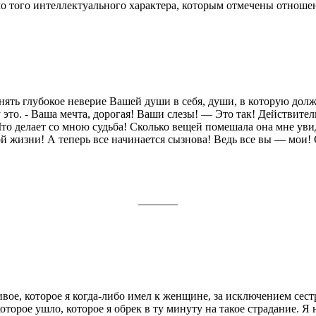
ло того интеллектуального характера, которым отмечены отноше
нять глубокое неверие Вашей души в себя, души, в которую долж
 это. -­ Ваша мечта, дорогая! Ваши слезы! — Это так! Действи­т
Что делает со мною судьба! Сколько вещей помешала она мне уви
 жизни! А теперь все начинается сызнова! Ведь все вы — мои! 
_______
вое, которое я когда-либо имел к жен­щине, за исключением сест
которое ушло, которое я обрек в ту минуту на такое страдание. Я