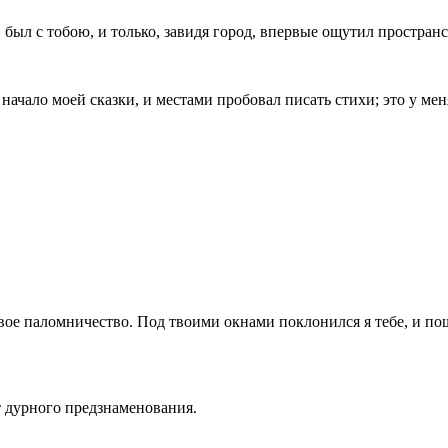
был с тобою, и только, завидя го­род, впервые ощутил пространс
 начало моей сказки, и местами пробо­вал писать стихи; это у м
первое паломничество. Под твоими ок­нами поклонился я тебе, и п
т дурного предзнаменования.