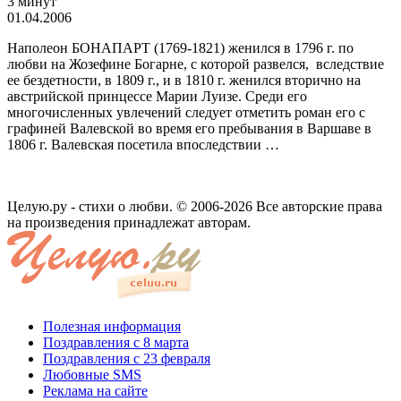
3 минут
01.04.2006
Наполеон БОНАПАРТ (1769-1821) же­нился в 1796 г. по
любви на Жозефине Богарне, с которой развелся, вследствие
ее бездетности, в 1809 г., и в 1810 г. женил­ся вторично на
австрийской принцессе Марии­ Луизе. Среди его
многочисленных увлечений следует отметить роман его с
графиней Валевской во время его пребывания в Вар­шаве в
1806 г. Валевская посетила впослед­ствии …
Целую.ру - стихи о любви. © 2006-2026 Все авторские права
на произведения принадлежат авторам.
Полезная информация
Поздравления с 8 марта
Поздравления с 23 февраля
Любовные SMS
Реклама на сайте