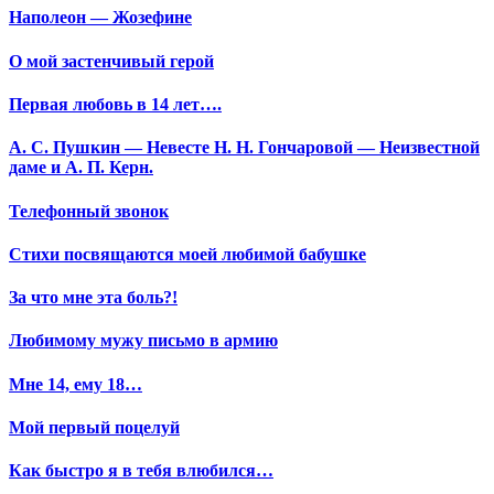
Наполеон — Жозефине
О мой застенчивый герой
Первая любовь в 14 лет….
А. С. Пушкин — Невесте Н. Н. Гончаровой — Неизвестной
даме и А. П. Керн.
Телефонный звонок
Стихи посвящаются моей любимой бабушке
За что мне эта боль?!
Любимому мужу письмо в армию
Мне 14, ему 18…
Мой первый поцелуй
Как быстро я в тебя влюбился…