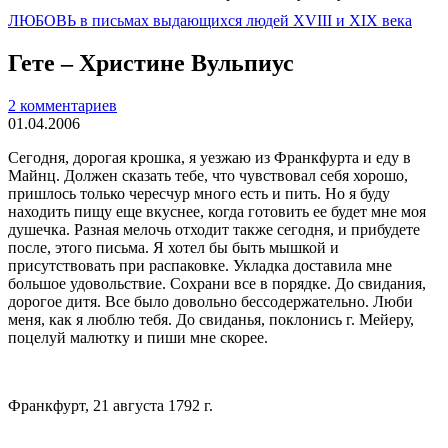
ЛЮБОВЬ в письмах выдающихся людей XVIII и XIX века
Гете – Христине Вульпиус
2 комментариев
01.04.2006
Сегодня, дорогая крошка, я уезжаю из Франк­фурта и еду в
Майнц. Должен сказать тебе, что чувствовал себя хорошо,
пришлось только чересчур много есть и пить. Но я буду
находить пищу еще вкуснее, когда готовить ее будет мне моя
душечка. Раз­ная мелочь отходит также сегодня, и прибудете
после, этого письма. Я хотел бы быть мышкой и
присутствовать при распаковке. Укладка доставила мне
большое удовольствие. Сохрани все в порядке. До свидания,
дорогое дитя. Все было довольно бессодер­жательно. Люби
меня, как я люблю тебя. До свиданья, поклонись г. Мейеру,
поцелуй малютку и пиши мне скорее.
Франкфурт, 21 августа
1792 г
.