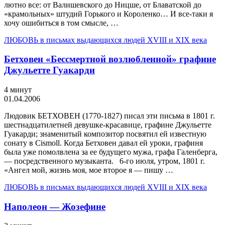
лютно все: от Валишевского до Ницше, от Блаватской до
«кра­мольных» штудий Горького и Короленко… И все-таки я
хочу ошибиться в том смысле, …
ЛЮБОВЬ в письмах выдающихся людей XVIII и XIX века
Бетховен «Бессмертной возлюбленной» графине
Джульетте Гуакарди
4 минут
01.04.2006
Людовик БЕТХОВЕН (1770-1827) писал эти письма в 1801 г.
шестнадцатилетней девушке-красавице, графине Джульетте
Гуа­карди; знаменитый композитор посвятил ей известную
сонату в Cismoll. Когда Бетховен давал ей уроки, графиня
была уже помолвлена за ее будущего мужа, графа Га­ленберга,
— посредственного музыканта. 6-го июля, утром, 1801 г.
«Ангел мой, жизнь моя, мое второе я — пишу …
ЛЮБОВЬ в письмах выдающихся людей XVIII и XIX века
Наполеон — Жозефине