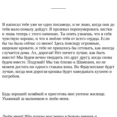
_______
Я написал тебе уже не одно письмецо, и не знаю, когда они до
тебя мало-помалу дойдут. Я прозевал перенумеровать листки
и лишь теперь с этого начи­наю. Ты опять узнаешь, что я себя
чувствую хорошо, и что я люблю тебя от всего сердца. Если
бы ты была сейчас со мною! Здесь повсюду огромные,
широкие кровати, и тебе не пришлось бы сетовать, как иногда
случается дома. Ах, дорогая! Нет ничего лучше, как быть
вместе! Мы будем вечно твердить это друг другу, когда снова
будем вместе. Подумай! Мы так близко к Шампани, но не
можем достать ни одного стакана вина. Во Фрауэнплане будет
лучше, когда моя дорогая крошка будет наведывать кухнею и
погребом.
Будь хорошей хозяйкой и приготовь мне уютное жи­лище.
Ухаживай за мальчиком и люби меня.
Люби меня! Ибо порою мысленно я бываю ревнив и