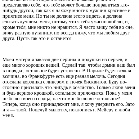
представляю себе, что тебе может больше понра­виться кто-
нибудь другой, так как я нахожу многих мужчин красивее и
приятнее меня. Но ты не должна этого видеть, а должна
считать лучшим. меня, потому что я тебя ужасно люблю, и,
кроме тебя, мне ни­кто не нравится. Я часто вижу тебя во сне,
вижу раз­ную путаницу, но всегда вижу, что мы любим друг
друга. Пусть так это и останется.
Моей матери я заказал две перины и подушки из перьев, и
еще много хороших вещей. Сделай так, чтобы домик наш был
в порядке, остальное бу­дет устроено. В Париже будет всякая
всячина, во Франкфурте есть еще разная мелочь. Сегодня
отослана корзинка с ликером и тючек бисквитов. Буду по­
стоянно присылать что-нибудь в хозяйство. Только люби меня
и будь верною крошкой, остальное прило­жится. Пока у меня
не было твоего сердца, на что мне было все остальное?
Теперь, когда оно принадлежит мне, я хочу удержать его. Зато
и я — твой. Поцелуй ма­лютку, поклонись г. Мейеру и люби
меня.