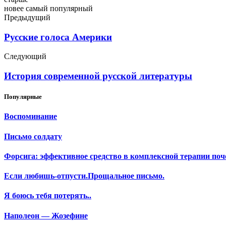
новее
самый популярный
Предыдущий
Русские голоса Америки
Следующий
История современной русской литературы
Популярные
Воспоминание
Письмо солдату
Форсига: эффективное средство в комплексной терапии поч
Если любишь-отпусти.Прощальное письмо.
Я боюсь тебя потерять..
Наполеон — Жозефине