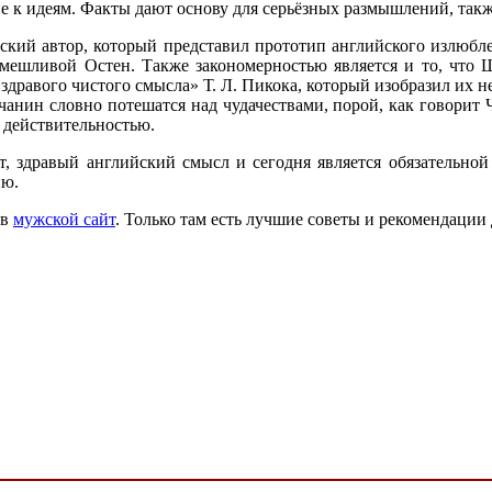
не к идеям. Факты дают основу для серьёзных размышлений, такж
еский автор, который представил прототип английского излюбл
смешливой Остен. Также закономерностью является и то, что
здравого чистого смысла» Т. Л. Пикока, который изобразил их
анин словно потешатся над чудачествами, порой, как говорит Ч
с действительностью.
т, здравый английский смысл и сегодня является обязательной
ню.
ив
мужской сайт
. Только там есть лучшие советы и рекомендации