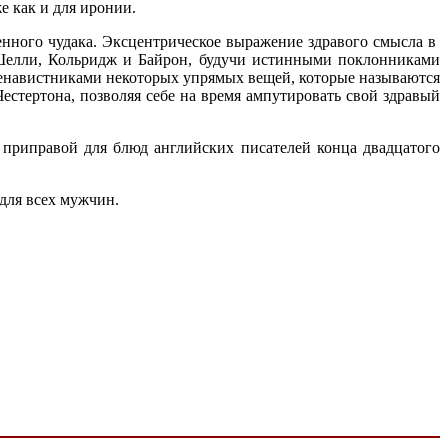
е как и для иронии.
енного чудака. Эксцентрическое выражение здравого смысла в
 Шелли, Кольридж и Байрон, будучи истинными поклонниками
 ненавистниками некоторых упрямых вещей, которые называются
естертона, позволяя себе на время ампутировать свой здравый
 приправой для блюд английских писателей конца двадцатого
 для всех мужчин.