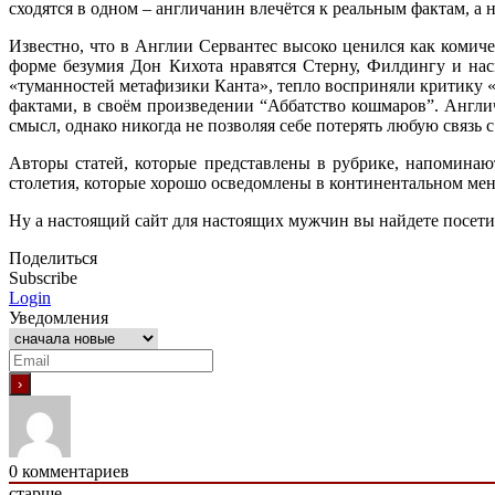
сходятся в одном – англичанин влечётся к реальным фактам, а 
Известно, что в Англии Сервантес высоко ценился как комич
форме безумия Дон Кихота нравятся Стерну, Филдингу и на
«туманностей метафизики Канта», тепло восприняли критику «
фактами, в своём произведении “Аббатство кошмаров”. Англич
смысл, однако никогда не позволяя себе потерять любую связь 
Авторы статей, которые представлены в рубрике, напоминаю
столетия, которые хорошо осведомлены в континентальном ме
Ну а настоящий сайт для настоящих мужчин вы найдете посет
Поделиться
Subscribe
Login
Уведомления
0
комментариев
старше