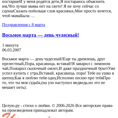
постаршеИ у меня родятся дети,Я постараюсь объяснить
им,Что лучше мамы нет на свете! Я не хочу сейчас со
сценыСказать побольше слов красивых,Мне просто хочется,
чтоб мамаБыла …
Поздравления с 8 марта
Восьмое марта — день чудесный!
1 минута
06.03.2007
Восьмое марта — день чудесный!Еще ты дремлешь, друг
прелестный,Пора, красавица, вставай!Я заварил с лимоном
чай,Пожарил сказочный омлет,И даже праздничный букетУже
успел купить с утра,Вставай, красавица, пора! Тебе на ушко я
шепну,Как я люблю тебя одну,Исполню песню про тебяПро
то, что ты моя судьба,(на ухо наступил медведь,но это не
мешает петь).
Целую.ру - стихи о любви. © 2006-2026 Все авторские права
на произведения принадлежат авторам.