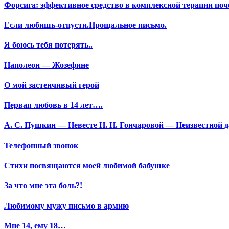
Форсига: эффективное средство в комплексной терапии поч
Если любишь-отпусти.Прощальное письмо.
Я боюсь тебя потерять..
Наполеон — Жозефине
О мой застенчивый герой
Первая любовь в 14 лет….
А. С. Пушкин — Невесте Н. Н. Гончаровой — Неизвестной да
Телефонный звонок
Стихи посвящаются моей любимой бабушке
За что мне эта боль?!
Любимому мужу письмо в армию
Мне 14, ему 18…