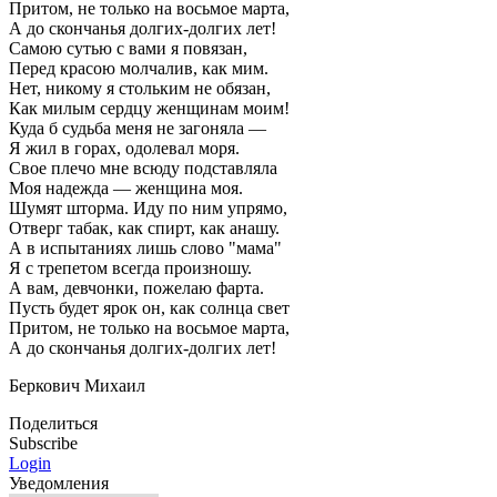
Притом, не только на восьмое марта,
А до скончанья долгих-долгих лет!
Самою сутью с вами я повязан,
Перед красою молчалив, как мим.
Нет, никому я стольким не обязан,
Как милым сердцу женщинам моим!
Куда б судьба меня не загоняла —
Я жил в горах, одолевал моря.
Свое плечо мне всюду подставляла
Моя надежда — женщина моя.
Шумят шторма. Иду по ним упрямо,
Отверг табак, как спирт, как анашу.
А в испытаниях лишь слово "мама"
Я с трепетом всегда произношу.
А вам, девчонки, пожелаю фарта.
Пусть будет ярок он, как солнца свет
Притом, не только на восьмое марта,
А до скончанья долгих-долгих лет!
Беркович Михаил
Поделиться
Subscribe
Login
Уведомления