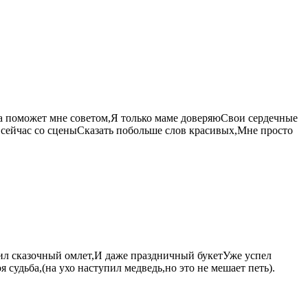
да поможет мне советом,Я только маме доверяюСвои сердечные
чу сейчас со сценыСказать побольше слов красивых,Мне просто
рил сказочный омлет,И даже праздничный букетУже успел
 судьба,(на ухо наступил медведь,но это не мешает петь).