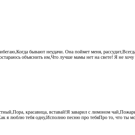
ибегаю,Когда бывают неудачи. Она поймет меня, рассудит,Всег
 постараюсь объяснить им,Что лучше мамы нет на свете! Я не хо
стный,Пора, красавица, вставай!Я заварил с лимоном чай,Пожа
Как я люблю тебя одну,Исполню песню про тебяПро то, что ты моя