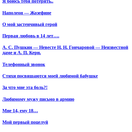
Я боюсь тебя потерять..
Наполеон — Жозефине
О мой застенчивый герой
Первая любовь в 14 лет….
А. С. Пушкин — Невесте Н. Н. Гончаровой — Неизвестной
даме и А. П. Керн.
Телефонный звонок
Стихи посвящаются моей любимой бабушке
За что мне эта боль?!
Любимому мужу письмо в армию
Мне 14, ему 18…
Мой первый поцелуй