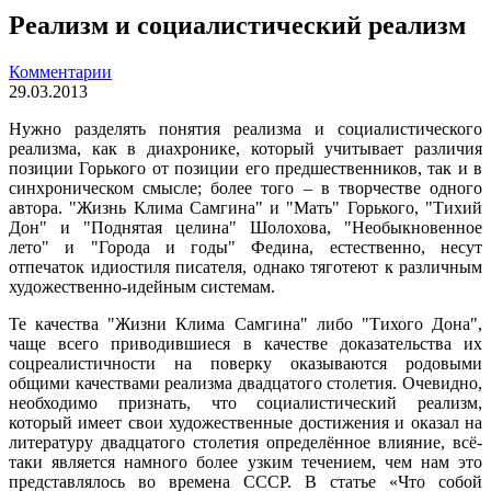
Реализм и социалистический реализм
Комментарии
29.03.2013
Нужно разделять понятия реализма и социалистического
реализма, как в диахронике, который учитывает различия
позиции Горького от позиции его предшественников, так и в
синхроническом смысле; более того – в творчестве одного
автора. "Жизнь Клима Самгина" и "Мать" Горького, "Тихий
Дон" и "Поднятая целина" Шолохова, "Необыкновенное
лето" и "Города и годы" Федина, естественно, несут
отпечаток идиостиля писателя, однако тяготеют к различным
художественно-идейным системам.
Те качества "Жизни Клима Самгина" либо "Тихого Дона",
чаще всего приводившиеся в качестве доказательства их
соцреалистичности на поверку оказываются родовыми
общими качествами реализма двадцатого столетия. Очевидно,
необходимо признать, что социалистический реализм,
который имеет свои художественные достижения и оказал на
литературу двадцатого столетия определённое влияние, всё-
таки является намного более узким течением, чем нам это
представлялось во времена СССР. В статье «Что собой