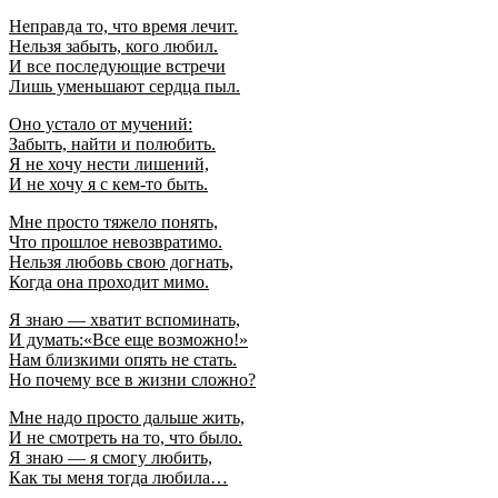
Неправда то, что время лечит.
Нельзя забыть, кого любил.
И все последующие встречи
Лишь уменьшают сердца пыл.
Оно устало от мучений:
Забыть, найти и полюбить.
Я не хочу нести лишений,
И не хочу я с кем-то быть.
Мне просто тяжело понять,
Что прошлое невозвратимо.
Нельзя любовь свою догнать,
Когда она проходит мимо.
Я знаю — хватит вспоминать,
И думать:«Все еще возможно!»
Нам близкими опять не стать.
Но почему все в жизни сложно?
Мне надо просто дальше жить,
И не смотреть на то, что было.
Я знаю — я смогу любить,
Как ты меня тогда любила…