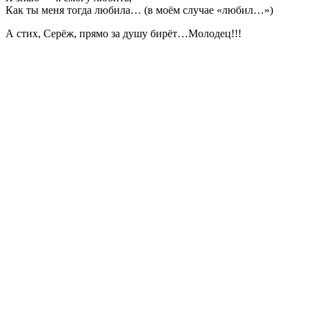
Как ты меня тогда любила… (в моём случае «любил…»)
А стих, Серёж, прямо за душу бирёт…Молодец!!!