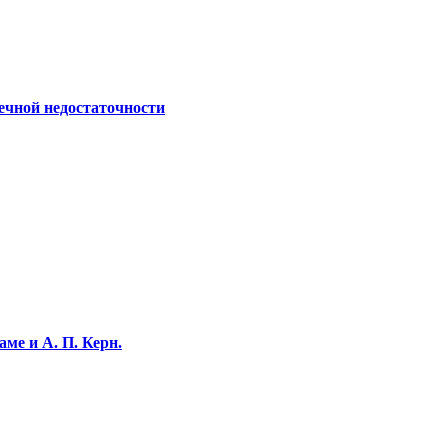
ечной недостаточности
ме и А. П. Керн.