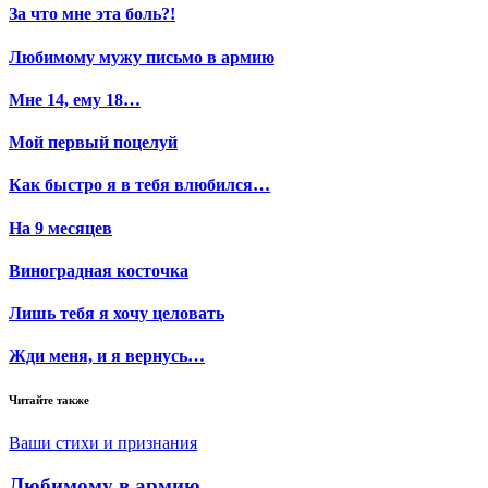
За что мне эта боль?!
Любимому мужу письмо в армию
Мне 14, ему 18…
Мой первый поцелуй
Как быстро я в тебя влюбился…
На 9 месяцев
Виноградная косточка
Лишь тебя я хочу целовать
Жди меня, и я вернусь…
Читайте также
Ваши стихи и признания
Любимому в армию