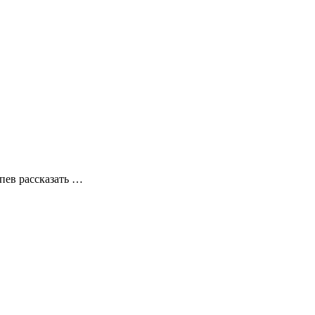
спев рассказать …
…