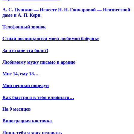
А. С. Пушкин — Невесте Н. Н. Гончаровой — Неизвестной
даме и А. П. Керн.
Телефонный звонок
Стихи посвящаются моей любимой бабушке
За что мне эта боль?!
Любимому мужу письмо в армию
Мне 14, ему 18…
Мой первый поцелуй
Как быстро я в тебя влюбился…
На 9 месяцев
Виноградная косточка
Лишь тебя я хочу целовать