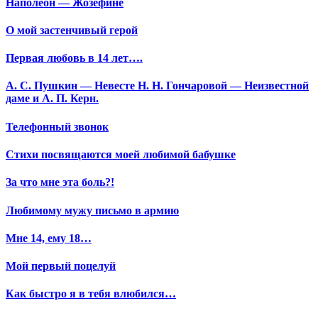
Наполеон — Жозефине
О мой застенчивый герой
Первая любовь в 14 лет….
А. С. Пушкин — Невесте Н. Н. Гончаровой — Неизвестной
даме и А. П. Керн.
Телефонный звонок
Стихи посвящаются моей любимой бабушке
За что мне эта боль?!
Любимому мужу письмо в армию
Мне 14, ему 18…
Мой первый поцелуй
Как быстро я в тебя влюбился…