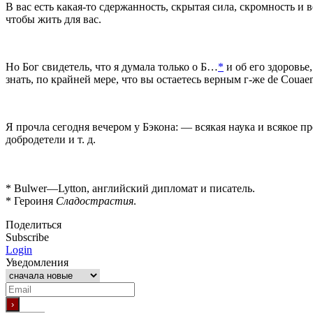
В вас есть какая-то сдержанность, скрытая сила, скромность и 
чтобы жить для вас.
Но Бог свидетель, что я думала только о Б…
*
и об его здоровье
знать, по крайней мере, что вы остаетесь верным г-же de Соuae
Я прочла сегодня вечером у Бэкона: — всякая наука и всякое п
добродетели и т. д.
*
Bulwer
—
Lytton
, английский дипломат и писатель.
*
Героиня
Сладострастия
.
Поделиться
Subscribe
Login
Уведомления