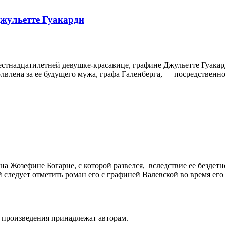
Джульетте Гуакарди
стнадцатилетней девушке-красавице, графине Джульетте Гуа­кар
олвлена за ее будущего мужа, графа Га­ленберга, — посредственн
Жозефине Богарне, с которой развелся, вследствие ее бездетност
следует отметить роман его с графиней Валевской во время его п
а произведения принадлежат авторам.