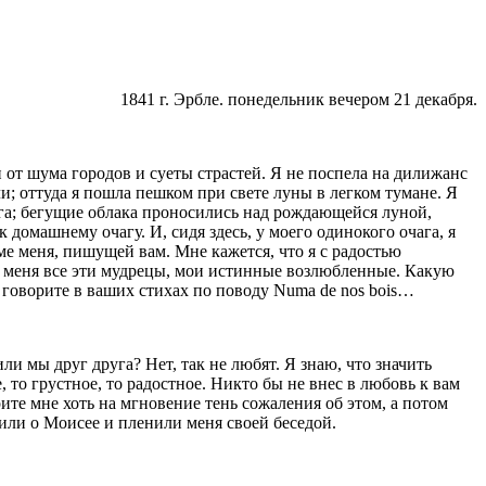
1841 г
. Эрбле. понедельник вечером 21 декабря.
и от шума городов и суеты страстей. Я не поспела на дилижанс
ли; оттуда я пошла пешком при свете луны в легком тумане. Я
Бога; бегущие облака проносились над ро­ждающейся луной,
домашнему очагу. И, сидя здесь, у моего одинокого очага, я
ме меня, пишущей вам. Мне кажется, что я с радостью
о меня все эти мудрецы, мои истинные возлюблен­ные. Какую
ы говорите в ваших стихах по поводу Numa de nos bois…
 мы друг друга? Нет, так не любят. Я знаю, что значить
, то грустное, то радостное. Никто бы не внес в любовь к вам
рите мне хоть на мгновение тень сожаления об этом, а потом
или о Моисее и пленили меня своей беседой.