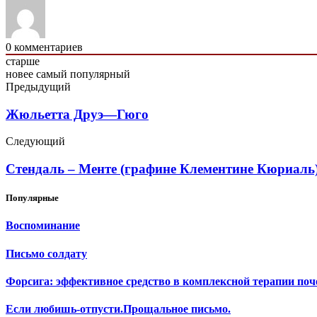
0
комментариев
старше
новее
самый популярный
Предыдущий
Жюльетта Друэ—Гюго
Следующий
Стендаль – Менте (графине Клементине Кюриаль
Популярные
Воспоминание
Письмо солдату
Форсига: эффективное средство в комплексной терапии поч
Если любишь-отпусти.Прощальное письмо.