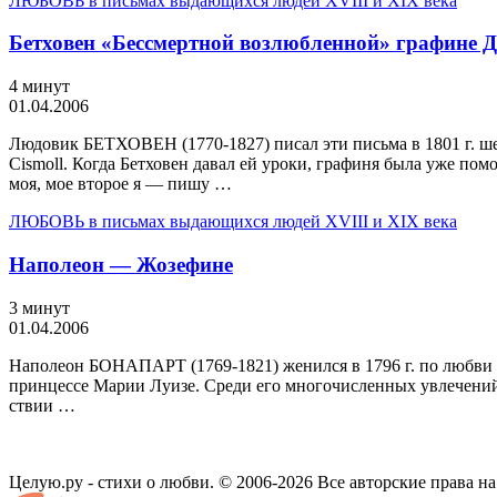
ЛЮБОВЬ в письмах выдающихся людей XVIII и XIX века
Бетховен «Бессмертной возлюбленной» графине 
4 минут
01.04.2006
Людовик БЕТХОВЕН (1770-1827) писал эти письма в 1801 г. ше
Cismoll. Когда Бетховен давал ей уроки, графиня была уже пом
моя, мое второе я — пишу …
ЛЮБОВЬ в письмах выдающихся людей XVIII и XIX века
Наполеон — Жозефине
3 минут
01.04.2006
Наполеон БОНАПАРТ (1769-1821) же­нился в 1796 г. по любви на 
принцессе Марии­ Луизе. Среди его многочисленных увлечений 
ствии …
Целую.ру - стихи о любви. © 2006-2026 Все авторские права н