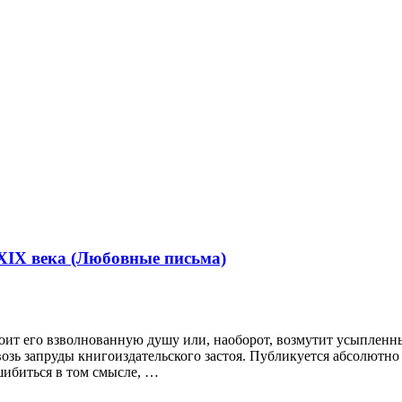
IX века (Любовные письма)
коит его взволнованную душу или, наоборот, возмутит усыплен
ь запруды книгоиздательского застоя. Публикуется абсо­лютно 
шибиться в том смысле, …