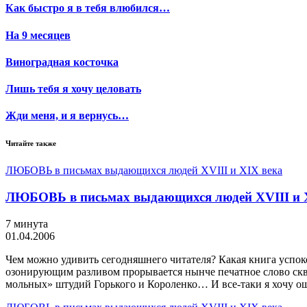
Как быстро я в тебя влюбился…
На 9 месяцев
Виноградная косточка
Лишь тебя я хочу целовать
Жди меня, и я вернусь…
Читайте также
ЛЮБОВЬ в письмах выдающихся людей XVIII и XIX века
ЛЮБОВЬ в письмах выдающихся людей XVIII и X
7 минута
01.04.2006
Чем можно удивить сегодняшнего читателя? Какая книга успо
озонирующим разливом прорывается нынче печатное слово сквоз
мольных» штудий Горького и Короленко… И все-таки я хочу о