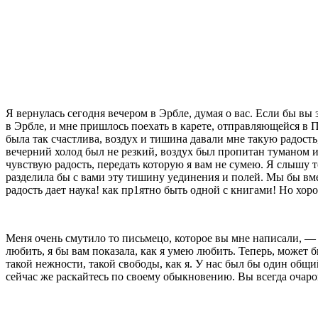
Я вернулась сегодня вечером в Эрбле, думая о вас. Если бы вы
в Эрбле, и мне пришлось поехать в карете, отправляющейся в По
была так счастлива, воздух и тишина давали мне такую радость,
вечерний холод был не резкий, воздух был пропитан туманом и 
чувствую радость, передать которую я вам не сумею. Я слышу т
разделила бы с вами эту тишину уединения и полей. Мы бы вме
радость дает наука! как пр1ятно быть одной с книгами! Но хор
Меня очень смутило то письмецо, которое вы мне написали, — 
любить, я бы вам показала, как я умею любить. Теперь, может б
такой нежности, такой сво­боды, как я. У нас был бы один общи
сейчас же раскайтесь по своему обыкновению. Вы всегда очаров