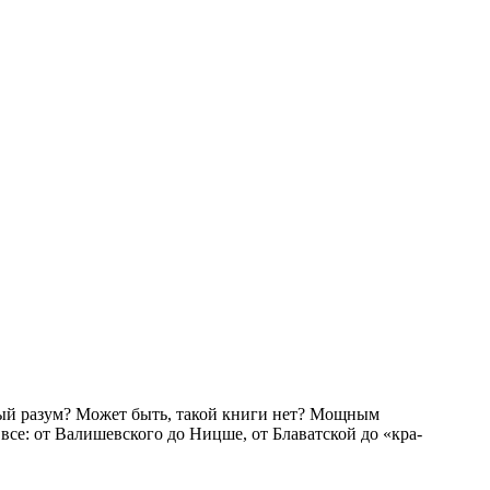
ный разум? Может быть, такой книги нет? Мощным
все: от Валишевского до Ницше, от Блаватской до «кра­