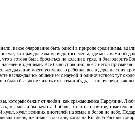
 знали, какое очарование быть одной в природе среди зимы, вдал
нтуаз, которая довезла меня до того места, где мы с вами обеда
 что я готова была броситься на колени в грязь и благо­дарить 
населен видениями. Все было спокойно, все с негой призывало к 
олько дыхание моего уснувшего ре­бенка; все в деревне спит кро
сте на­слаждались общением с наукой и одиночеством; тут окол
ошо было бы также читать их с кем-нибудь, — по очереди, как в
вы, который бежит от любви, как сражающейся Парфянин. Любили
ыть, мы могли бы начать. Любовь, это что-то святое, томительное
й культ, культ великих писателей на земле и богов на небе. Пода
ывали меня, начиная с того дня, когда на Rui de
la Paix
вы говор