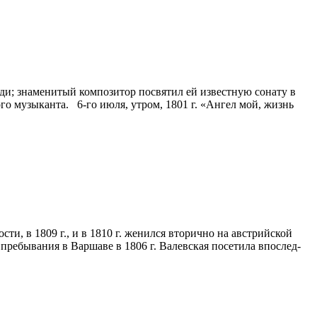
ди; знаменитый композитор посвятил ей известную сонату в
ого музыканта. 6-го июля, утром, 1801 г. «Ангел мой, жизнь
и, в 1809 г., и в 1810 г. женил­ся вторично на австрийской
ребывания в Вар­шаве в 1806 г. Валевская посетила впослед­