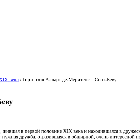
XIX века
/
Гортензия Алларт де-Меритенс – Сент-Беву
Беву
жившая в первой половине XIX века и находившаяся в дружес
т нуж­ная дружба, отразившаяся в обширной, очень интересной п