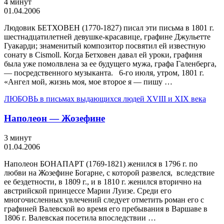
4 минут
01.04.2006
Людовик БЕТХОВЕН (1770-1827) писал эти письма в 1801 г.
шестнадцатилетней девушке-красавице, графине Джульетте
Гуа­карди; знаменитый композитор посвятил ей известную
сонату в Cismoll. Когда Бетховен давал ей уроки, графиня
была уже помолвлена за ее будущего мужа, графа Га­ленберга,
— посредственного музыканта. 6-го июля, утром, 1801 г.
«Ангел мой, жизнь моя, мое второе я — пишу …
ЛЮБОВЬ в письмах выдающихся людей XVIII и XIX века
Наполеон — Жозефине
3 минут
01.04.2006
Наполеон БОНАПАРТ (1769-1821) же­нился в 1796 г. по
любви на Жозефине Богарне, с которой развелся, вследствие
ее бездетности, в 1809 г., и в 1810 г. женил­ся вторично на
австрийской принцессе Марии­ Луизе. Среди его
многочисленных увлечений следует отметить роман его с
графиней Валевской во время его пребывания в Вар­шаве в
1806 г. Валевская посетила впослед­ствии …