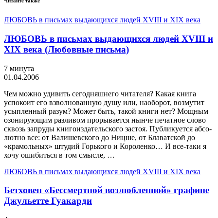
Читайте также
ЛЮБОВЬ в письмах выдающихся людей XVIII и XIX века
ЛЮБОВЬ в письмах выдающихся людей XVIII и
XIX века (Любовные письма)
7 минута
01.04.2006
Чем можно удивить сегодняшнего читателя? Какая книга
успокоит его взволнованную душу или, наоборот, возмутит
усыпленный разум? Может быть, такой книги нет? Мощным
озонирующим разливом прорывается нынче печатное слово
сквозь запруды книгоиздательского застоя. Публикуется абсо­
лютно все: от Валишевского до Ницше, от Блаватской до
«кра­мольных» штудий Горького и Короленко… И все-таки я
хочу ошибиться в том смысле, …
ЛЮБОВЬ в письмах выдающихся людей XVIII и XIX века
Бетховен «Бессмертной возлюбленной» графине
Джульетте Гуакарди