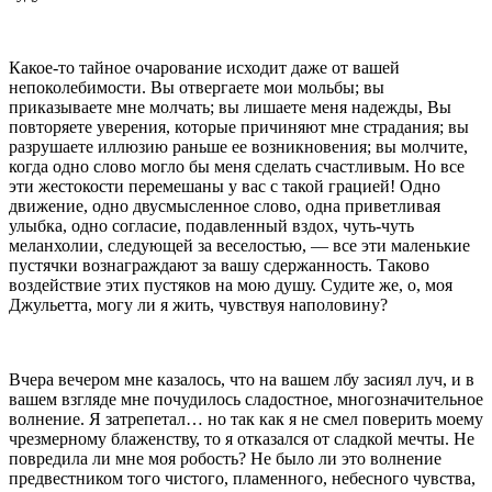
Какое-то тайное очарование исходит даже от ва­шей
непоколебимости. Вы отвергаете мои мольбы; вы
приказываете мне молчать; вы лишаете меня надежды, Вы
повторяете уверения, которые причиняют мне страдания; вы
разрушаете иллюзию раньше ее возникновения; вы молчите,
когда одно слово могло бы меня сделать счастливым. Но все
эти жестокости переме­шаны у вас с такой грацией! Одно
движение, одно двусмысленное слово, одна приветливая
улыбка, одно согласие, подавленный вздох, чуть-чуть
меланхолии, следующей за веселостью, — все эти маленькие
пустячки вознаграждают за вашу сдержанность. Таково
воздействие этих пустяков на мою душу. Судите же, о, моя
Джульетта, могу ли я жить, чувствуя наполовину?
Вчера вечером мне казалось, что на вашем лбу засиял луч, и в
вашем взгляде мне почудилось сладостное, многозначительное
волнение. Я затрепетал… но так как я не смел поверить моему
чрез­мерному блаженству, то я отказался от сладкой мечты. Не
повредила ли мне моя робость? Не было ли это волнение
предвестником того чистого, пламенного, небесного чувства,