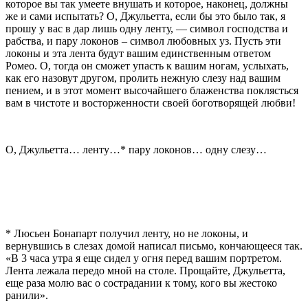
которое вы так умеете внушать и которое, наконец, должны
же и сами испытать? О, Джульетта, если бы это было так, я
прошу у вас в дар лишь одну ленту, — символ господства и
раб­ства, и пару локонов – символ любовных уз. Пусть эти
локоны и эта лента будут вашим единственным ответом
Ромео. О, тогда он сможет упасть к вашим ногам, услыхать,
как его назовут другом, пролить нежную слезу над вашим
пением, и в этот момент высочайшего блаженства поклясться
вам в чистоте и восторженности своей боготворя­щей любви!
О, Джульетта… ленту…
*
пару локонов… одну слезу…
*
Люсьен Бонапарт получил ленту, но не локоны, и
вернувшись в слезах домой написал письмо, кончающееся так.
«В 3 часа утра я еще сидел у огня перед вашим портретом.
Лента лежала передо мной на столе. Прощайте, Джульетта,
еще раза молю вас о сострадании к тому, кого вы жестоко
ранили».