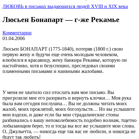
ЛЮБОВЬ в письмах выдающихся людей XVIII и XIX века
Люсьен Бонапарт — г-же Рекамье
Комментарии
01.04.2006
Люсьен БОНАПАРТ (1775-1840), потеряв (
1800 г
.) свою
первую жену и будучи еще очень мoлoдым человеком,
влюбился в красавицу, жену банкира Рекамье, которую он
настойчиво, хотя и безуспешно, преследовал своими
пламенными письмами и наив­ными жалобами.
У меня не хватило сил отослать вам мое письмо. Вы
пригрозили мне его разорвать и вернуть клочки… Моя рука
была вам сегодня послушна… Вы не должны читать моих
жалоб, моих проклятий, моих богохульств… Но вы услышите
мои вздохи, и даже если бы мои страдальческие стоны
разбивались о вашу не­поколебимость подобно волнам, тщетно
лобызающим берег, то и тогда вы все же услышите мои сло­ва.
О, Джульетта, — никогда еще так вас не любили, и никогда не
будут так любить!