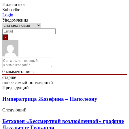
Поделиться
Subscribe
Login
Уведомления
0
комментариев
старше
новее
самый популярный
Предыдущий
Императрица Жозефина – Наполеону
Следующий
Бетховен «Бессмертной возлюбленной» графине
Джульетте Гуакарди