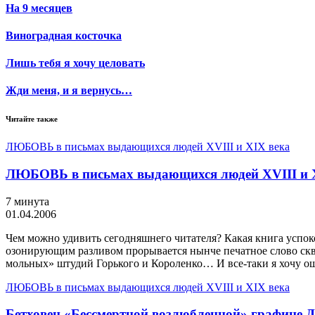
На 9 месяцев
Виноградная косточка
Лишь тебя я хочу целовать
Жди меня, и я вернусь…
Читайте также
ЛЮБОВЬ в письмах выдающихся людей XVIII и XIX века
ЛЮБОВЬ в письмах выдающихся людей XVIII и X
7 минута
01.04.2006
Чем можно удивить сегодняшнего читателя? Какая книга успо
озонирующим разливом прорывается нынче печатное слово сквоз
мольных» штудий Горького и Короленко… И все-таки я хочу о
ЛЮБОВЬ в письмах выдающихся людей XVIII и XIX века
Бетховен «Бессмертной возлюбленной» графине 