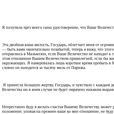
Я получила чрез моего сына удостоверение, что Ваше Величеств
Эта двойная ваша милость, Государь, облегчает меня от огром
— быть вами оконча­тельно позабытой, теперь я вижу, что этого 
отправлюсь в Мальмэзон, если Ваше Величество не находит к то
этом отношении Вашим Величеством привилегией, если бы жили
окружающих. Я намеревалась лишь короткое время пробыть в Ма
словно он находится за тысячу миль от Парижа.
Я принесла большую жертву, Государь, и чувствую с каждым дне
Величества ни в коем случае не будет омрачено никаким выраж
Непрестанно буду я желать счастья Вашему Величе­ству, может 
положение; упо­вая на прежнее ваше ко мне отношение, не буду