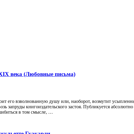
IX века (Любовные письма)
коит его взволнованную душу или, наоборот, возмутит усыплен
ь запруды книгоиздательского застоя. Публикуется абсо­лютно 
шибиться в том смысле, …
Джульетте Гуакарди