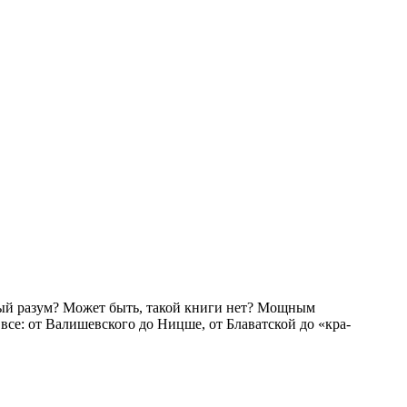
ный разум? Может быть, такой книги нет? Мощным
все: от Валишевского до Ницше, от Блаватской до «кра­