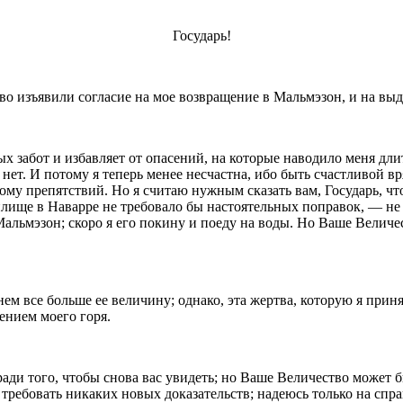
Государь!
о изъявили согласие на мое возвращение в Мальмэзон, и на выда
ных забот и избавляет от опасений, на которые наводило меня д
нет. И потому я теперь менее несчастна, ибо быть счастливой ­вр
му препятствий. Но я счи­таю нужным сказать вам, Государь, чт
ще в Наварре не требовало бы настоятельных поправок, — не ст
льмэзон; скоро я его покину и поеду на воды. Но Ваше Величе­с
м все больше ее величину; однако, эта жертва, которую я принял
ением моего горя.
ради того, чтобы снова вас увидеть; но Ваше Величество может б
 требо­вать никаких новых доказательств; надеюсь только на спр