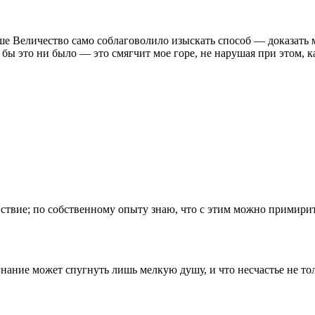
ше Величество само соблаговолило изы­скать способ — доказать
ы это ни было — это смягчит мое горе, не нарушая при этом, ка
вствие; по собственному опыту знаю, что с этим можно примирить
изгнание может спугнуть лишь мелкую душу, и что несчастье не 