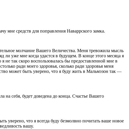
чу мне средств для попра­вления Наваррского замка.
лительное молчание Вашего Величества. Меня тревожила мысль
яд ли уже мне когда удастся в будущем. В конце этого месяца я
о я не так скоро воспользовалась бы предоставленной мне в
олько ради моего здоровья, сколько ради здоровья меня
тво может быть уверено, что я буду жить в Маль­мэзон так —
а на себя, будет доведена до конца. Счастье Вашего
ыть уверено, что я всегда буду безмолвно почитать ваше новое
аведливость вашу.