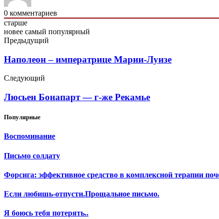
0
комментариев
старше
новее
самый популярный
Предыдущий
Наполеон – императрице Марии-Луизе
Следующий
Люсьен Бонапарт — г-же Рекамье
Популярные
Воспоминание
Письмо солдату
Форсига: эффективное средство в комплексной терапии поч
Если любишь-отпусти.Прощальное письмо.
Я боюсь тебя потерять..