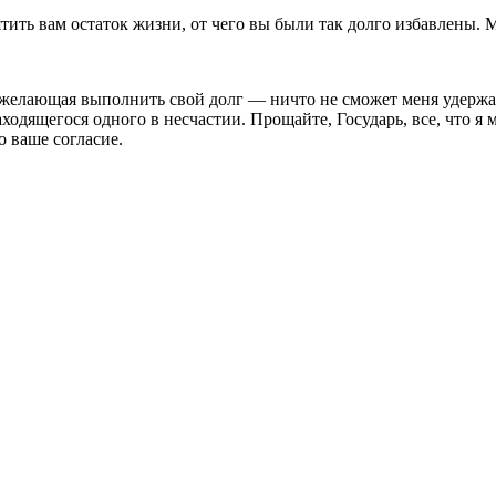
ить вам остаток жизни, от чего вы были так долго избавлены. Ме
желающая выполнить свой долг — ни­что не сможет меня удержать
аходящегося одного в несчастии. Прощайте, Государь, все, что 
о ваше согласие.