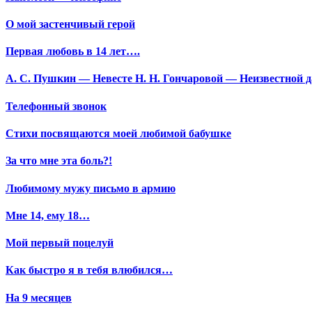
О мой застенчивый герой
Первая любовь в 14 лет….
А. С. Пушкин — Невесте Н. Н. Гончаровой — Неизвестной да
Телефонный звонок
Стихи посвящаются моей любимой бабушке
За что мне эта боль?!
Любимому мужу письмо в армию
Мне 14, ему 18…
Мой первый поцелуй
Как быстро я в тебя влюбился…
На 9 месяцев