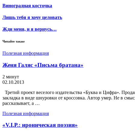
Виноградная косточка
Лишь тебя я хочу целовать
Жди меня, и я вернусь…
Читайте также
Полезная информация
Женя Галяс «Письма братана»
2 минут
02.10.2013
Третий проект веселого издательства «Буква и Цифра». Прода
закладка в виде шнуровки от кроссовка. Автор умер. Не в смы
рассказывает, а …
Полезная информация
«V.I.P.: ироническая поэзия»