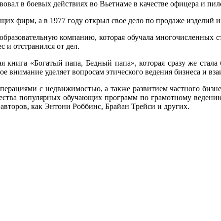
овал в боевых действиях во Вьетнаме в качестве офицера и пило
их фирм, а в 1977 году открыл свое дело по продаже изделий и
бразовательную компанию, которая обучала многочисленных сту
 и отстранился от дел.
я книга «Богатый папа, Бедный папа», которая сразу же стала 
ое внимание уделяет вопросам этического ведения бизнеса и вз
перациями с недвижимостью, а также развитием частного бизн
жества популярных обучающих программ по грамотному ведению 
 авторов, как Энтони Роббинс, Брайан Трейси и других.