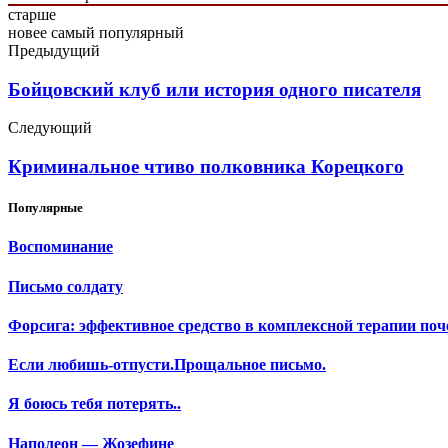
старше
новее
самый популярный
Предыдущий
Бойцовский клуб или история одного писателя
Следующий
Криминальное чтиво полковника Корецкого
Популярные
Воспоминание
Письмо солдату
Форсига: эффективное средство в комплексной терапии поч
Если любишь-отпусти.Прощальное письмо.
Я боюсь тебя потерять..
Наполеон — Жозефине