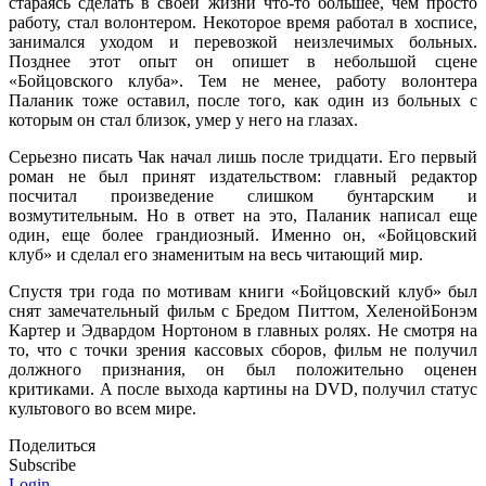
стараясь сделать в своей жизни что-то большее, чем просто
работу, стал волонтером. Некоторое время работал в хосписе,
занимался уходом и перевозкой неизлечимых больных.
Позднее этот опыт он опишет в небольшой сцене
«Бойцовского клуба». Тем не менее, работу волонтера
Паланик тоже оставил, после того, как один из больных с
которым он стал близок, умер у него на глазах.
Серьезно писать Чак начал лишь после тридцати. Его первый
роман не был принят издательством: главный редактор
посчитал произведение слишком бунтарским и
возмутительным. Но в ответ на это, Паланик написал еще
один, еще более грандиозный. Именно он, «Бойцовский
клуб» и сделал его знаменитым на весь читающий мир.
Спустя три года по мотивам книги «Бойцовский клуб» был
снят замечательный фильм с Бредом Питтом, ХеленойБонэм
Картер и Эдвардом Нортоном в главных ролях. Не смотря на
то, что с точки зрения кассовых сборов, фильм не получил
должного признания, он был положительно оценен
критиками. А после выхода картины на DVD, получил статус
культового во всем мире.
Поделиться
Subscribe
Login