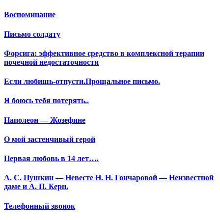
Воспоминание
Письмо солдату
Форсига: эффективное средство в комплексной терапии
почечной недостаточности
Если любишь-отпусти.Прощальное письмо.
Я боюсь тебя потерять..
Наполеон — Жозефине
О мой застенчивый герой
Первая любовь в 14 лет….
А. С. Пушкин — Невесте Н. Н. Гончаровой — Неизвестной
даме и А. П. Керн.
Телефонный звонок