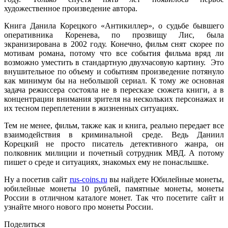
художественное произведение автора.
Книга Данила Корецкого «Антикиллер», о судьбе бывшего
оперативника Коренева, по прозвищу Лис, была
экранизирована в 2002 году. Конечно, фильм снят скорее по
мотивам романа, потому что все события фильма вряд ли
возможно уместить в стандартную двухчасовую картину. Это
внушительное по объему и событиям произведение потянуло
как минимум бы на небольшой сериал. К тому же основная
задача режиссера состояла не в пересказе сюжета книги, а в
концентрации внимания зрителя на нескольких персонажах и
их тесном переплетении в жизненных ситуациях.
Тем не менее, фильм, также как и книга, реально передает все
взаимодействия в криминальной среде. Ведь Даниил
Корецкий не просто писатель детективного жанра, он
полковник милиции и почетный сотрудник МВД. А потому
пишет о среде и ситуациях, знакомых ему не понаслышке.
Ну а посетив сайт
rus-coins.ru
вы найдете Юбилейные монеты,
юбилейные монеты 10 рублей, памятные монеты, монеты
России в отличном каталоге монет. Так что посетите сайт и
узнайте много нового про монеты России.
Поделиться