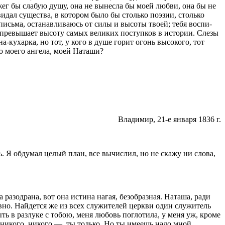
сжег бы слабую душу, она не вынесла бы моей любви, она бы не
идал существа, в котором было бы столько поэзии, столько
и письма, останавливаюсь от силы и высоты твоей; тебя воспи­
е превышает высоту самых великих поступков в истории. Слезы
на-кухарка, но тот, у кого в душе горит огонь высокого, тот
аю моего ангела, моей Наташи?
Владимир, 21-е января
1836 г
.
. Я обдумал целый план, все вычислил, но не скажу ни слова,
 разодрана, вот она истина нагая, безобразная. Наташа, ради
вно. Найдется же из всех служителей церкви один служитель
ть в разлуке с тобою, меня любовь поглотила, у меня уж, кроме
— никого, никого —
ты только. Но ты имеешь надо мной