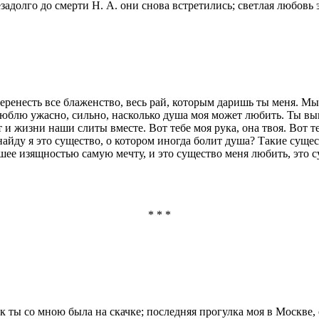
адолго до смерти Н. А. они снова встретились; светлая любовь 
 перенесть все блаженство, весь рай, которым даришь ты меня. М
 люблю ужасно, сильно, насколько душа моя может любить. Ты вы
 и жизни наши слиты вместе. Вот тебе моя рука, она твоя. Вот те
айду я это существо, о котором иногда болит душа? Такие сущес
шее изящностью самую мечту, и это существо меня любить, это с
* * *
как ты со мною была на скачке; последняя прогулка моя в Москве,