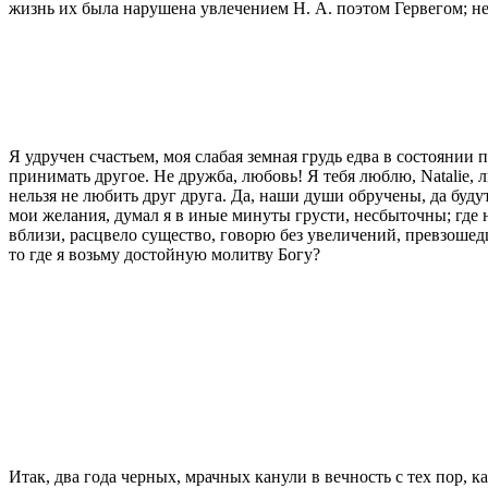
жизнь их была нарушена увлечением Н. А. поэтом Гервегом; нез
Я удручен счастьем, моя слабая земная грудь едва в состоянии
принимать другое. Не дружба, любовь! Я тебя люблю, Natalie,
нельзя не любить друг друга. Да, наши души обручены, да будут
мои желания, думал я в иные минуты грусти, несбыточны; где н
вблизи, расцвело существо, го­ворю без увеличений, превзошед
то где я возьму достойную молитву Богу?
Итак, два года черных, мрачных канули в веч­ность с тех пор, 