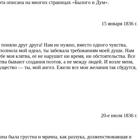
эта опи­сана на многих страницах «Былого и Дум».
15 января
1836 г
.
ы поняли друг друга! Нам не нужно, вместо одного чувства,
­полнила мой идеал, ты забежала требованиям моей души. Нам
бе моя клятва, ее не нарушит ни время, ни обстоятельства. Все
тва бывают создания поэтов, а не между людей. И возле меня,
уще­ство — ты, мой ангел. Ежели все мои желания так сбудутся,
20-е июля
1836 г
.
 она была грустна и мрачна, как разлука, долженствовавшая и