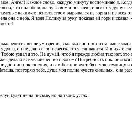
во мое! Ангел! Каждое слово, каждую минуту воспоми­наю я. Когда
сильна, что она об­ширна чувством и поэзиею, и всю эту душу с ее
ламень с каким-то неистовством вырывался из горна и из всех от
рела она с неба. Я взял Полину за руку, показал ей горн и сказал
вместе!
ко религия выше умозрения, сколько вос­торг поэта выше мысли 
я душа, он не длят ее, он пересекаются, сливаются. И в их-то с
! Тобою узнал я это. Не думай, чтоб я прежде любил так; нет, э
 же сделало все человечество с Богом? Потреб­ность поклоняться 
л не достоин поклонения, и сам Бог привел тебя в мою темницу и 
Наташа, повторяю тебе, душа моя полна чувств сильных,
она раз
елуй будет не на письме, но на твоих устах!