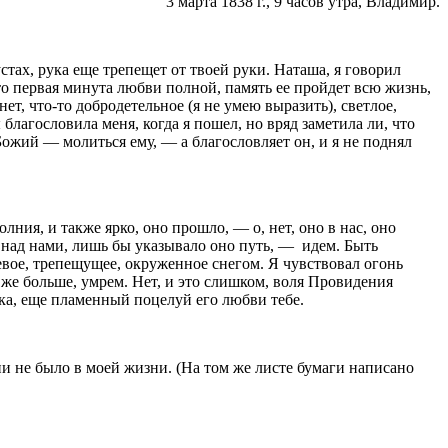
3 марта
1838 г
., 9 часов утра, Владимир.
стах, рука еще трепещет от твоей руки. Наташа, я говорил
Это первая минута любви полной, память ее пройдет всю жизнь,
 нет, что-то добродетельное (я не умею выразить), светлое,
благословила меня, когда я пошел, но вряд заметила ли, что
 Божий — молиться ему, — а благословляет он, и я не поднял
ния, и также ярко, оно прошло, — о, нет, оно в нас, оно
ть над нами, лишь бы указывало оно путь, —
идем. Быть
ревое, трепещущее, окруженное снегом. Я чувствовал огонь
о же больше, умрем. Нет, и это слишком, воля Провидения
ика, еще пла­менный поцелуй его любви тебе.
ени не было в моей жизни.
(На том же листе бумаги написано