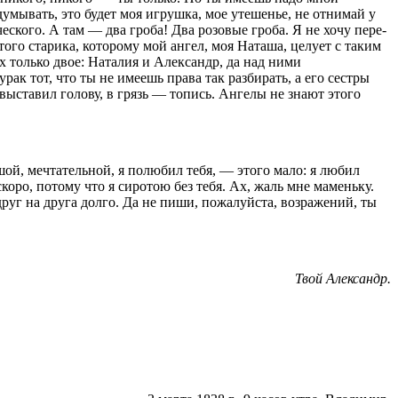
бдумывать, это будет моя игрушка, мое утешенье, не отнимай у
еского. А там — два гроба! Два розовые гроба. Я не хочу пере­
того старика, которому мой ангел, моя Наташа, целует с таким
х только двое: Наталия и Александр, да над ними
рак тот, что ты не имеешь права так разбирать, а его сестры
 выставил голову, в грязь — топись. Ангелы не знают этого
ушой, мечтательной, я полюбил тебя, — этого мало: я любил
коро, потому что я сиротою без тебя. Ах, жаль мне маменьку.
 друг на друга долго. Да не пиши, пожалуйста, возражений, ты
Твой Александр.