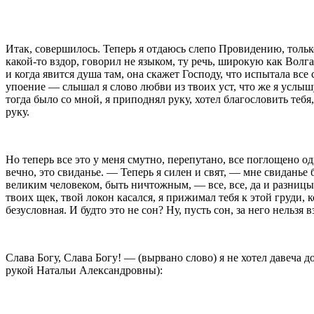
Итак, совершилось. Теперь я отдаюсь слепо Провидению, только
какой-то вздор, говорил не языком, ту речь, широкую как Волг
и когда явится душа там, она скажет Господу, что испытала все с
упоение — слышал я слово любви из твоих уст, что же я услышу
тогда было со мной, я приподнял руку, хотел благословить тебя
руку.
Но теперь все это у меня смутно, перепутано, все поглощено о
вечно, это сви­данье. — Теперь я силен и свят, — мне свидань
великим человеком, быть ничтожным, — все, все, да и разницы 
твоих щек, твой локон касался, я прижимал тебя к этой груди, 
безусловная. И будто это не сон? Ну, пусть сон, за него нельз
Слава Богу, Слава Богу! —
(вырвано слово)
я не хотел давеча д
рукой Натальи Александровны):