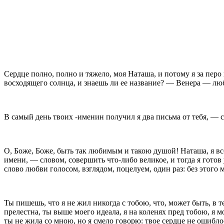
Сердце полно, полно и тяжело, моя Наташа, и по­тому я за перо п
восходящего солнца, и знаешь ли ее название? — Венера — любов
В самый день твоих -именин получил я два пись­ма от тебя, — ск
О, Боже, Боже, быть так любимым и такою душой! Наташа, я вс
имени, — словом, со­вершить что-либо великое, и тогда я готов 
слово любви голосом, взглядом, поцелуем, один раз: без этого 
Ты пишешь, что я не жил никогда с тобою, что, может быть, в те
прелестна, ты выше моего идеала, я на коленях пред тобою, я мо
ты не жила со мною, но я смело говорю: твое сердце не ошибло