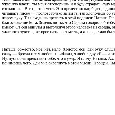
ужасную власть, ты меня отговоришь, и я буду страдать, буду м
изгнанника. Все против меня. Это прелестно: наг, беден, одино
читывать писем — послов; только зачем ты так хло­почешь об у
жаром руку. Ты находишь прелесть в этой подписи: Наташа Герц
благословение Бога. Знаешь ли ты, что Сережа говорил об тебе, 
имеют. От сей минуты я вытолкнул этого человека из сердца, он
ужасного чувства, которое называют месть, а я знаю, стало быть
Наташа, божество, мое, нет, мало, Христос мой, дай руку, слу
славу — бросил и эту любовь прибавил, я любил друзей — и это
Ну, пусть она представит себе, что я умер. Я плачу, Наташа. А
понимаешь чего. Дай мне окрепнуть в этой мысли. Прощай. Ты 