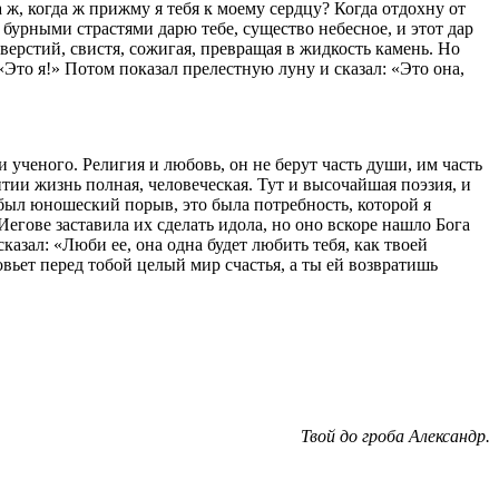
 ж, когда ж прижму я тебя к моему сердцу? Когда отдохну от
 бур­ными страстями дарю тебе, существо небесное, и этот дар
верстий, свистя, сожигая, превращая в жидкость камень. Но
: «Это я!» Потом показал прелестную луну и сказал: «Это она,
ученого. Религия и любовь, он не берут часть души, им часть
литии жизнь полная, человеческая. Тут и высочайшая поэзия, и
то был юношеский порыв, это была потребность, которой я
Иегове заставила их сделать идола, но оно вскоре нашло Бога
сказал: «Люби ее, она одна будет любить тебя, как твоей
овьет перед тобой целый мир счастья, а ты ей возвратишь
Твой до гроба Александр.