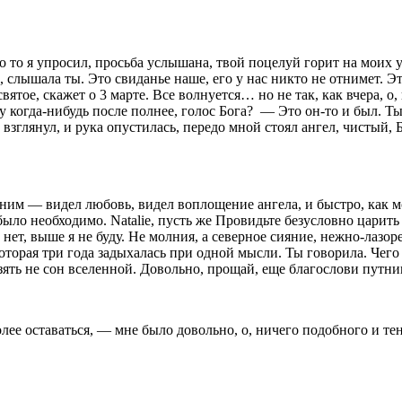
 то я упросил, просьба услышана, твой поцелуй горит на моих у
а, слышала ты. Это свиданье наше, его у нас никто не отнимет. 
вятое, скажет о 3 марте. Все волнуется… но не так, как вчера, о,
 когда-нибудь после полнее, голос Бога?
— Это он-то и был. Ты 
, взглянул, и рука опустилась, передо мной стоял ангел, чистый,
дним — видел любовь, видел воплощение ангела, и быстро, как мол
е было необходимо. Natalie, пусть же Провидьте безусловно цари
нет, выше я не буду. Не молния, а северное сияние, нежно-лазо
которая три года задыхалась при одной мысли. Ты го­ворила. Чег
я взять не сон вселенной. Довольно, прощай, еще благослови путн
олее оставаться, — мне было довольно, о, ничего подобного и т