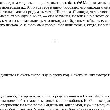
лагородным сердцем, — о, нет, именно тебя, тебя! Мой пламень 
превзошла их. Клянусь тебе нашею любовью, что ни­когда я не в
 что только могла при­думать мечта Шиллера. Я иногда, читая тво
мысль твою идти в Киев, — она безумная, не­лепая, но высота е
т, что ты мечтательница, что никогда не будешь хозяйка, т.-е. же
ого письма. А я, любимый тобою, любящий тебя, я, будто, не зн
* * *
ниться и очень скоро, я даю сроку год. Нечего на них смотреть
о мною, а я мрачен, черен, как редко бывал и в Вятке. Да, завеса
 ты должна быть моя, как только меня освободят. Как?
— все ра
 совершенно на мою волю. Видишь ли, ангел мой, я уж не могу бы
меня небом и землею. Я жертвую одним небом. Слезы на глазах 