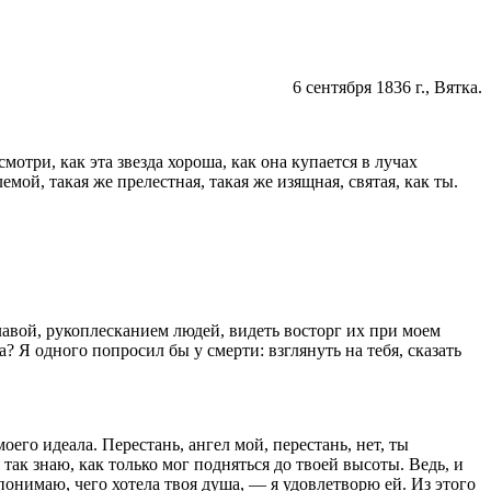
6 сентября
1836 г
., Вятка.
мотри, как эта звезда хо­роша, как она купается в лучах
ой, такая же прелестная, такая же изящная, свя­тая, как ты.
лавой, рукоплесканием людей, видеть восторг их при моем
а? Я одного попросил бы у смерти: взглянуть на тебя, сказать
его идеала. Пере­стань, ангел мой, перестань, нет, ты
 так знаю, как только мог подняться до твоей высоты. Ведь, и
по­нимаю, чего хотела твоя душа, — я удовлетворю ей. Из этого