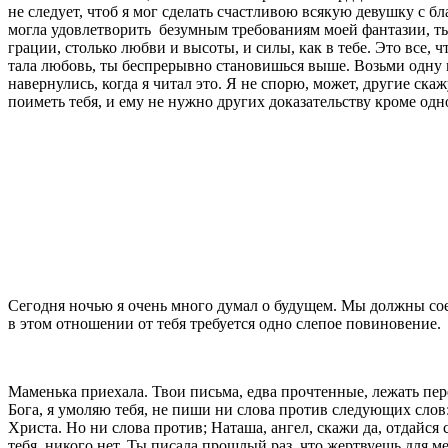
не следует, чтоб я мог сделать счастливою всякую девушку с б
могла удовле­творить
безумным требованиям моей фантазии, ты 
грации, столько любви и высо­ты, и силы, как в тебе. Это все,
тала любовь, ты беспрерывно становишься выше. Возь­ми одну 
навернулись, когда я читал это. Я не спорю, может, другие скажу
поиметь тебя, и ему не нужно других доказательству кроме одн
Сегодня ночью я очень много думал о будущем. Мы должны соеди
в этом отношении от тебя требуется одно слепое повиновение.
Маменька приехала. Твои письма, едва прочтенные, лежать перед
Бога, я умоляю тебя, не пиши ни слова против следующих слов:
Христа. Но ни слова против; Наташа, ангел, скажи да, отдайся
тебя, никого нет. Ты писала прошлый раз, что жертвуешь для 