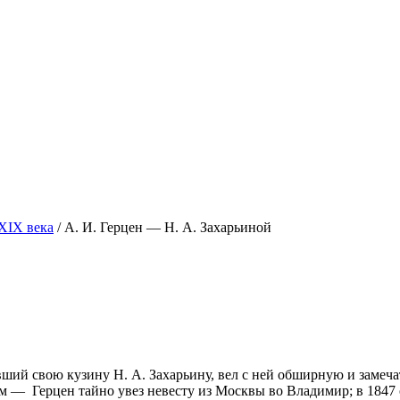
XIX века
/
А. И. Герцен — Н. А. Захарьиной
ивший свою кузину Н. А. Захарьину, вел с ней обширную и замеч
ком —
Герцен тайно увез невесту из Москвы во Владимир; в 1847 