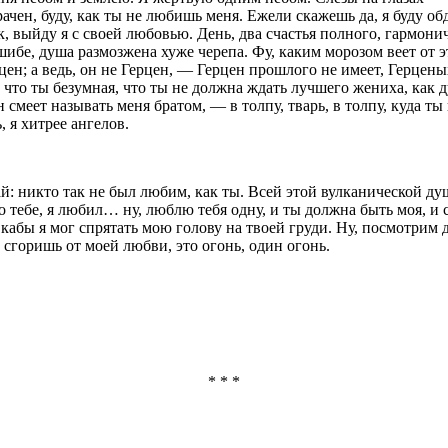
рачен, буду, как ты не любишь меня. Ежели скажешь да, я буду о
к, выйду я с своей любовью. День, два счастья полного, гармонич
шибе, душа размозжена хуже черепа. Фу, каким морозом веет от э
ен; а ведь, он не Герцен, — Герцен прошлого не имеет, Герцены
что ты безум­ная, что ты не должна ждать лучшего жениха, как ду
 смеет называть меня братом, — в толпу, тварь, в толпу, куда ты
, я хитрее ангелов.
шай: никто так не был любим, как ты. Всей этой вулканической д
 тебе, я любил… ну, люблю тебя одну, и ты должна быть моя, и с
х, кабы я мог спрятать мою голову на твоей груди. Ну, посмотрим
сгоришь от моей любви, это огонь, один огонь.
* * *