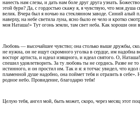
нанесть нам слезы, и дать нам боле друг друга узнать. Божест
этой бури? Да, с гордостью скажу я, я чувствую, что моя душа 
велик. Вчера был я ночью на стеклянном за­воде. Синий алый п
наверху, на небе светила луна, ясно было ее чело и кротко смот­
моя Наташа!» Тут огонь земли, там свет неба. Как хороши они 
Любовь — высочайшее чувство; она столько выше дружбы, сколь
не нужна, он не ищут скромного уголка в сердце, им надобна вс
восторг артиста, и идеал изящного, и идеал святого. О, Наташа
спешил удовлетворить. За ту любовь ты не сердись. Разве не то
истинного, и он простил им. Так и я: я тотчас увидел, что идо
пламенной душе надобно, она поймет тебя и отразить в себе». 
родное небо. Провидение, благодарю тебя!
Целую тебя, ангел мой, быть может, скоро, через месяц этот поц