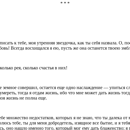
* * *
исать к тебе, моя утренняя звездочка, как ты себя назвала. О, пос
ь! Всегда восхищался я ею, пусть же она останется твоею эмблем
олько рея, сколько счастья в них!
е земное совершил, остается еще одно наслаждение — упиться с
умереть, тогда я отдам жизнь, ибо что мне может дать жизнь тогд
моя жизнь не полна еще.
бе множество недостатков, которых я не знаю, что ты далека от мо
люсь тебе, ты для меня добродетель, изящное все бытие, и я тебя
сь, оно нашло именно того, который мог ему дать блаженство; я 