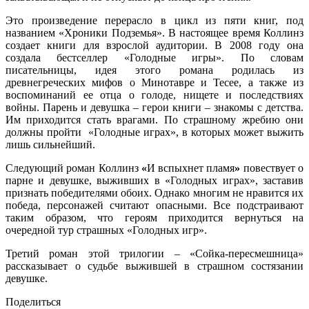
Это произведение перерасло в цикл из пяти книг, под
названием «Хроники Подземья». В настоящее время Коллинз
создает книги для взрослой аудитории. В 2008 году она
создала бестселлер «Голодные игры». По словам
писательницы, идея этого романа родилась из
древнегреческих мифов о Минотавре и Тесее, а также из
воспоминаний ее отца о голоде, нищете и последствиях
войны. Парень и девушка – герои книги – знакомы с детства.
Им приходится стать врагами. По страшному жребию они
должны пройти «Голодные играх», в которых может выжить
лишь сильнейший.
Следующий роман Коллинз
«
И вспыхнет пламя
»
повествует о
парне и девушке, выживших в «Голодных играх», заставив
признать победителями обоих. Однако многим не нравится их
победа, персонажей считают опасными. Все подстраивают
таким образом, что героям приходится вернуться на
очередной тур страшных «Голодных игр».
Третий роман этой трилогии – «Сойка-пересмешница»
рассказывает о судьбе выжившей в страшном состязании
девушке.
Поделиться