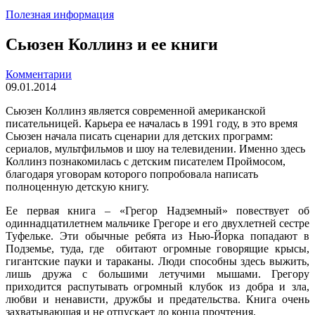
Полезная информация
Сьюзен Коллинз и ее книги
Комментарии
09.01.2014
Сьюзен Коллинз является современной американской
писательницей. Карьера ее началась в 1991 году, в это время
Сьюзен начала писать сценарии для детских программ:
сериалов, мультфильмов и шоу на телевидении. Именно здесь
Коллинз познакомилась с детским писателем Проймосом,
благодаря уговорам которого попробовала написать
полноценную детскую книгу.
Ее первая книга – «Грегор Надземный» повествует об
одиннадцатилетнем мальчике Грегоре и его двухлетней сестре
Туфельке. Эти обычные ребята из Нью-Йорка попадают в
Подземье, туда, где обитают огромные говорящие крысы,
гигантские пауки и тараканы. Люди способны здесь выжить,
лишь дружа с большими летучими мышами. Грегору
приходится распутывать огромный клубок из добра и зла,
любви и ненависти, дружбы и предательства. Книга очень
захватывающая и не отпускает до конца прочтения.