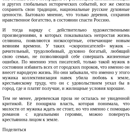
и других глобальных исторических событий, все же смогла
сохранить свои традиции, национальные русские духовные
ценности. Бытовало мнение, что только деревня, сохранив
нравственное богатство, в состоянии спасти Россию.
И тогда наряду с действительно художественными
произведениями, в которых показывалась непростая жизнь
селянина, появляются низкосортные, отвечающие новым
веяниям времени. У таких «скорописателей» мужик –
рачительный, трудолюбивый, духовно богатый, любящий
свою семью, не позволяющий себе совершать жизненные
ошибки. По мнению этих писателей, только такой мужик в
состоянии избавить всех от городских пороков, что именно он
внесет народную жизнь. Но они забывали, что именно у этого
мужика коллективизация навек убила любовь к земле,
крестьянскому труду, что он с удовольствием уехал бы в
город, где и платят получше, и жилищные условия хорошие.
Тем не менее, деревенская проза не осталась не увиденной
критикой. Её поощряла власть, которая понимала, что
милости от мужика ждать не стоит, но что именно с помощью
романов с идеальными героями, можно повернуть
крестьянина лицом к земле.
Поделиться