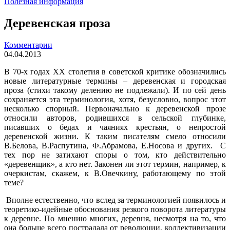
Полезная информация
Деревенская проза
Комментарии
04.04.2013
В 70-х годах ХХ столетия в советской критике обозначились
новые литературные термины – деревенская и городская
проза (стихи такому делению не подлежали). И по сей день
сохраняется эта терминология, хотя, безусловно, вопрос этот
несколько спорный. Первоначально к деревенской прозе
относили авторов, родившихся в сельской глубинке,
писавших о бедах и чаяниях крестьян, о непростой
деревенской жизни. К таким писателям смело относили
В.Белова, В.Распутина, Ф.Абрамова, Е.Носова и других. С
тех пор не затихают споры о том, кто действительно
«деревенщик», а кто нет. Законен ли этот термин, например, к
очеркистам, скажем, к В.Овечкину, работающему по этой
теме?
Вполне естественно, что вслед за терминологией появилось и
теоретико-идейные обоснования резкого поворота литературы
к деревне. По мнению многих, деревня, несмотря на то, что
она больше всего пострадала от революции, коллективизации