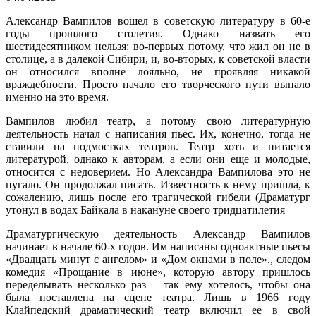
Александр Вампилов вошел в советскую литературу в 60-е
годы прошлого столетия. Однако назвать его
шестидесятником нельзя: во-первых потому, что жил он не в
столице, а в далекой Сибири, и, во-вторых, к советской власти
он относился вполне лояльно, не проявляя никакой
враждебности. Просто начало его творческого пути выпало
именно на это время.
Вампилов любил театр, а потому свою литературную
деятельность начал с написания пьес. Их, конечно, тогда не
ставили на подмостках театров. Театр хоть и питается
литературой, однако к авторам, а если они еще и молодые,
относится с недоверием. Но Александра Вампилова это не
пугало. Он продолжал писать. Известность к нему пришла, к
сожалению, лишь после его трагической гибели (Драматург
утонул в водах Байкала в накануне своего тридцатилетия
Драматургическую деятельность Александр Вампилов
начинает в начале 60-х годов. Им написаны одноактные пьесы
«Двадцать минут с ангелом» и «Дом окнами в поле»., следом
комедия «Прощание в июне», которую автору пришлось
переделывать несколько раз – так ему хотелось, чтобы она
была поставлена на сцене театра. Лишь в 1966 году
Клайпедский драматический театр включил ее в свой