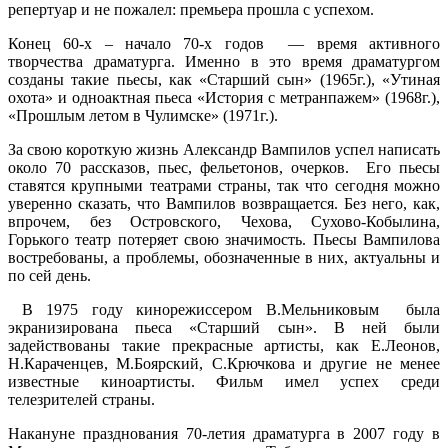
репертуар и не пожалел: премьера прошла с успехом.
Конец 60-х – начало 70-х годов — время активного
творчества драматурга. Именно в это время драматургом
созданы такие пьесы, как «Старший сын» (1965г.), «Утиная
охота» и одноактная пьеса «История с метранпажем» (1968г.),
«Прошлым летом в Чулимске» (1971г.).
За свою короткую жизнь Александр Вампилов успел написать
около 70 рассказов, пьес, фельетонов, очерков. Его пьесы
ставятся крупными театрами страны, так что сегодня можно
уверенно сказать, что Вампилов возвращается. Без него, как,
впрочем, без Островского, Чехова, Сухово-Кобылина,
Горького театр потеряет свою значимость. Пьесы Вампилова
востребованы, а проблемы, обозначенные в них, актуальны и
по сей день.
В 1975 году кинорежиссером В.Мельниковым была
экранизирована пьеса «Старший сын». В ней были
задействованы такие прекрасные артисты, как Е.Леонов,
Н.Караченцев, М.Боярский, С.Крючкова и другие не менее
известные киноартисты. Фильм имел успех среди
телезрителей страны.
Накануне празднования 70-летия драматурга в 2007 году в