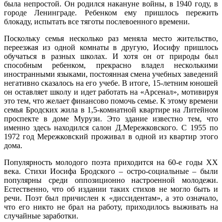
была непростой. Он родился накануне войны, в 1940 году, в
городе Ленинграде. Ребенком ему пришлось пережить
блокаду, испытать все тяготы послевоенного времени.
Поскольку семья несколько раз меняла место жительство,
переезжая из одной комнаты в другую, Иосифу пришлось
обучаться в разных школах. И хотя он от природы был
способным ребенком, прекрасно владел несколькими
иностранными языками, постоянная смена учебных заведений
негативно сказалось на его учебе. В итоге, 15-летним юношей
он оставляет школу и идет работать на «Арсенал», мотивируя
это тем, что желает финансово помочь семье. К этому времени
семья Бродских жила в 1,5-комнатной квартире на Литейном
проспекте в доме Мурузи. Это здание известно тем, что
именно здесь находился салон Д.Мережковского. С 1955 по
1972 год Мережковский проживал в одной из квартир этого
дома.
Популярность молодого поэта приходится на 60-е годы ХХ
века. Стихи Иосифа Бродского – остро-социальные – были
популярны среди оппозиционно настроенной молодежи.
Естественно, что об издании таких стихов не могло быть и
речи. Поэт был причислен к «диссидентам», а это означало,
что его никто не брал на работу, приходилось выживать на
случайные заработки.