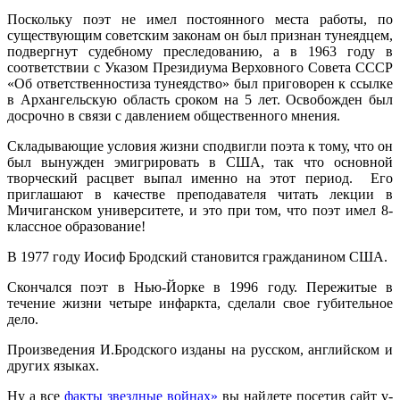
Поскольку поэт не имел постоянного места работы, по
существующим советским законам он был признан тунеядцем,
подвергнут судебному преследованию, а в 1963 году в
соответствии с Указом Президиума Верховного Совета СССР
«Об ответственностиза тунеядство» был приговорен к ссылке
в Архангельскую область сроком на 5 лет. Освобожден был
досрочно в связи с давлением общественного мнения.
Складывающие условия жизни сподвигли поэта к тому, что он
был вынужден эмигрировать в США, так что основной
творческий расцвет выпал именно на этот период. Его
приглашают в качестве преподавателя читать лекции в
Мичиганском университете, и это при том, что поэт имел 8-
классное образование!
В 1977 году Иосиф Бродский становится гражданином США.
Скончался поэт в Нью-Йорке в 1996 году. Пережитые в
течение жизни четыре инфаркта, сделали свое губительное
дело.
Произведения И.Бродского изданы на русском, английском и
других языках.
Ну а все
факты звездные войнах»
вы найдете посетив сайт v-