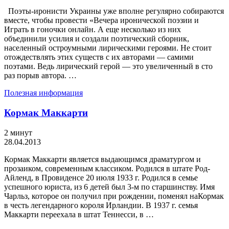
Поэты-иронисти Украины уже вполне регулярно собираются
вместе, чтобы провести «Вечера иронической поэзии и
Играть в гоночки онлайн. А еще несколько из них
объединили усилия и создали поэтический сборник,
населенный остроумными лирическими героями. Не стоит
отождествлять этих существ с их авторами — самими
поэтами. Ведь лирический герой — это увеличенный в сто
раз порыв автора. …
Полезная информация
Кормак Маккарти
2 минут
28.04.2013
Кормак Маккарти является выдающимся драматургом и
прозаиком, современным классиком. Родился в штате Род-
Айленд, в Провиденсе 20 июля 1933 г. Родился в семье
успешного юриста, из 6 детей был 3-м по старшинству. Имя
Чарльз, которое он получил при рождении, поменял наКормак
в честь легендарного короля Ирландии. В 1937 г. семья
Маккарти переехала в штат Теннесси, в …