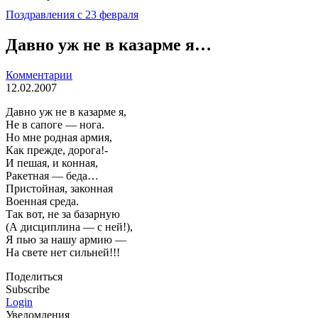
Поздравления с 23 февраля
Давно уж не в казарме я…
Комментарии
12.02.2007
Давно уж не в казарме я,
Hе в сапоге — нога.
Hо мне родная армия,
Как прежде, дорога!-
И пешая, и конная,
Ракетная — беда…
Пристойная, законная
Военная среда.
Так вот, не за базарную
(А дисциплина — с ней!),
Я пью за нашу армию —
Hа свете нет сильней!!!
Поделиться
Subscribe
Login
Уведомления