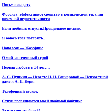
Письмо солдату
Форсига: эффективное средство в комплексной терапии
почечной недостаточности
Если любишь-отпусти.Прощальное письмо.
Я боюсь тебя потерять..
Наполеон — Жозефине
О мой застенчивый герой
Первая любовь в 14 лет….
А. С. Пушкин — Невесте Н. Н. Гончаровой — Неизвестной
даме и А. П. Керн.
Телефонный звонок
Стихи посвящаются моей любимой бабушке
За что мне эта боль?!