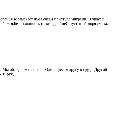
зореньяНе замечает из-за слезИ приступа мигрени. В ушах с
та божья,Безвыходность тоски вдвойнеС пустыней моря схожа.
ь, Мы оба давим на нее — Один эфесом другу в грудь, Другой
ь. И рук, …