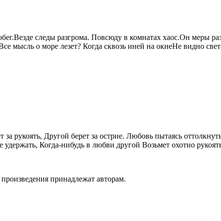
обег.Везде следы разгрома. Повсюду в комнатах хаос.Он меры ра
Все мысль о море лезет? Когда сквозь иней на окнеНе видно све
 за рукоять, Другой берет за острие. Любовь пытаясь оттолкнут
ше удержать, Когда-нибудь в любви другой Возьмет охотно рукоят
а произведения принадлежат авторам.