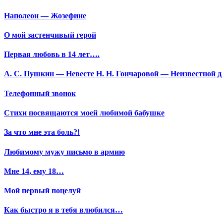
Наполеон — Жозефине
О мой застенчивый герой
Первая любовь в 14 лет….
А. С. Пушкин — Невесте Н. Н. Гончаровой — Неизвестной да
Телефонный звонок
Стихи посвящаются моей любимой бабушке
За что мне эта боль?!
Любимому мужу письмо в армию
Мне 14, ему 18…
Мой первый поцелуй
Как быстро я в тебя влюбился…