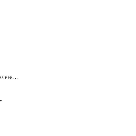
на нее …
…