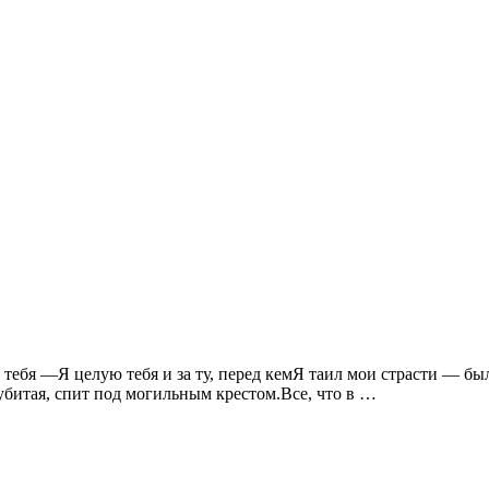
 тебя —Я целую тебя и за ту, перед кемЯ таил мои страсти — был 
 убитая, спит под могильным крестом.Все, что в …