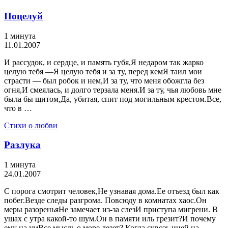
Поцелуй
1 минута
11.01.2007
И рассудок, и сердце, и память губя,Я недаром так жарко
целую тебя —Я целую тебя и за ту, перед кемЯ таил мои
страсти — был робок и нем,И за ту, что меня обожгла без
огня,И смеялась, и долго терзала меня.И за ту, чья любовь мне
была бы щитом,Да, убитая, спит под могильным крестом.Все,
что в …
Стихи о любви
Разлука
1 минута
24.01.2007
С порога смотрит человек,Не узнавая дома.Ее отъезд был как
побег.Везде следы разгрома. Повсюду в комнатах хаос.Он
меры разореньяНе замечает из-за слезИ приступа мигрени. В
ушах с утра какой-то шум.Он в памяти иль грезит?И почему
ему на умВсе мысль о море лезет? Когда сквозь иней на