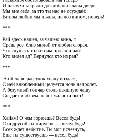
И наглухо закрыли для доброй славы дверь.
Мы вне себя; за это ты нас не осуждай:
Вином любви мы пьяны, не лоз вином, поверь!
***
Рай здесь нашел, за чашею вина, я
Средь роз, близ милой от любви сгорая.
Что слушать толки нам про ад и рай!
Кто видел ад? Вернулся кто из рая?
***
Этой чаше рассудок хвалу воздает,
С ней влюбленный целуется ночь напролет.
А безумный гончар столь изящную чашу
Создает и об землю без жалости бьет!
***
Хайям! О чем горюешь? Весел будь!
С подругой ты пируешь — весел будь!
Всех ждет небытие. Ты мог исчезнуть,
Еще ты существуешь — весел будь!