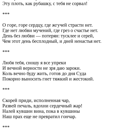
Эту плоть, как рубашку, с тебя не сорвал!
***
О горе, горе сердцу, где жгучей страсти нет.
Где нет любви мучений, где грез о счастье нет.
День без любви — потерян: тусклее и серей,
Чем этот день бесплодный, и дней ненастья нет.
***
Любя тебя, сношу я все упреки
И вечной верности не зря даю зароки.
Коль вечно буду жить, готов до дня Суда
Покорно выносить гнет тяжкий и жестокий.
***
Скорей приди, исполненная чар,
Развей печаль, вдохни сердечный жар!
Налей кувшин вина, пока в кувшины
Наш прах еще не превратил гончар.
***