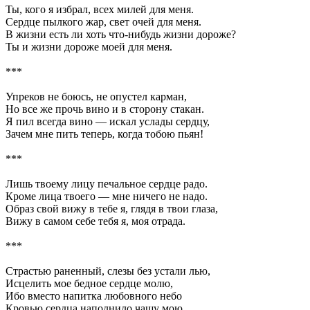
Ты, кого я избрал, всех милей для меня.
Сердце пылкого жар, свет очей для меня.
В жизни есть ли хоть что-нибудь жизни дороже?
Ты и жизни дороже моей для меня.
***
Упреков не боюсь, не опустел карман,
Но все же прочь вино и в сторону стакан.
Я пил всегда вино — искал услады сердцу,
Зачем мне пить теперь, когда тобою пьян!
***
Лишь твоему лицу печальное сердце радо.
Кроме лица твоего — мне ничего не надо.
Образ свой вижу в тебе я, глядя в твои глаза,
Вижу в самом себе тебя я, моя отрада.
***
Страстью раненный, слезы без устали лью,
Исцелить мое бедное сердце молю,
Ибо вместо напитка любовного небо
Кровью сердца наполнило чашу мою.