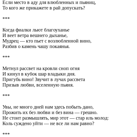
Если место в аду для влюбленных и пьяниц,
То кого же прикажете в рай допускать?
***
Когда фиалки льют благоуханье
И веет ветра вешнего дыханье,
Мудрец — кто пьет с возлюбленной вино,
Разбив о камень чашу покаянья.
***
Метнул рассвет на кровли сноп огня
И кинул в кубок шар владыки дня.
Пригубь вино! Звучит в лучах рассвета
Призыв любви, вселенную пьяня.
***
Увы, не много дней нам здесь побыть дано,
Прожить их без любви и без вина — грешно.
Не стоит размышлять, мир этот — стар иль молод:
Коль суждено уйти — не все ли нам равно?
***