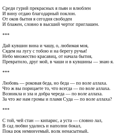
Среди гурий прекрасных я пьян и влюблен
И вину отдаю благодарный поклон.
От оков бытия я сегодня свободен
И блажен, словно в высший чертог приглашен.
***
Дай кувшин вина и чашу, о, любимая моя,
Сядем на лугу с тобою и на берегу ручья!
Небо множество красавиц, от начала бытия,
Превратило, друг мой, в чаши и в кувшины — знаю я.
***
Любовь — роковая беда, но беда — по воле аллаха.
Что ж вы порицаете то, что всегда — по воле аллаха.
Возникла и зла и добра череда — по воле аллаха.
За что же нам громы и пламя Суда — по воле аллаха?
***
С той, чей стан — кипарис, а уста — словно лал,
В сад любви удались и наполни бокал,
Пока рок неминуемый, волк ненасытный,