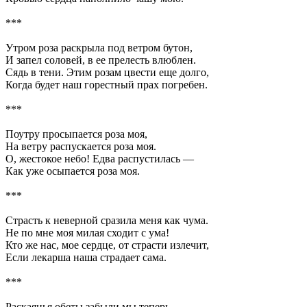
***
Утром роза раскрыла под ветром бутон,
И запел соловей, в ее прелесть влюблен.
Сядь в тени. Этим розам цвести еще долго,
Когда будет наш горестный прах погребен.
***
Поутру просыпается роза моя,
На ветру распускается роза моя.
О, жестокое небо! Едва распустилась —
Как уже осыпается роза моя.
***
Страсть к неверной сразила меня как чума.
Не по мне моя милая сходит с ума!
Кто же нас, мое сердце, от страсти излечит,
Если лекарша наша страдает сама.
***
Раскаянья обеты забыли мы теперь