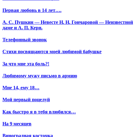
Первая любовь в 14 лет….
А. С. Пушкин — Невесте Н. Н. Гончаровой — Неизвестной
даме и А. П. Керн.
Телефонный звонок
Стихи посвящаются моей любимой бабушке
За что мне эта боль?!
Любимому мужу письмо в армию
Мне 14, ему 18…
Мой первый поцелуй
Как быстро я в тебя влюбился…
На 9 месяцев
Виноградная косточка