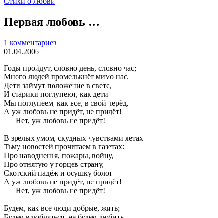
Стихи о любви
Первая любовь …
1 комментариев
01.04.2006
Годы пройдут, словно день, словно час;
Много людей промелькнёт мимо нас.
Дети займут положение в свете,
И старики поглупеют, как дети.
Мы поглупеем, как все, в свой черёд,
А уж любовь не придёт, не придёт!
Нет, уж любовь не придёт!
В зрелых умом, скудных чувствами летах
Тьму новостей прочитаем в газетах:
Про наводненья, пожары, войну,
Про отнятую у горцев страну,
Скотский падёж и осушку болот —
А уж любовь не придёт, не придёт!
Нет, уж любовь не придёт!
Будем, как все люди добрые, жить;
Будем влюбляться, не будем любить —