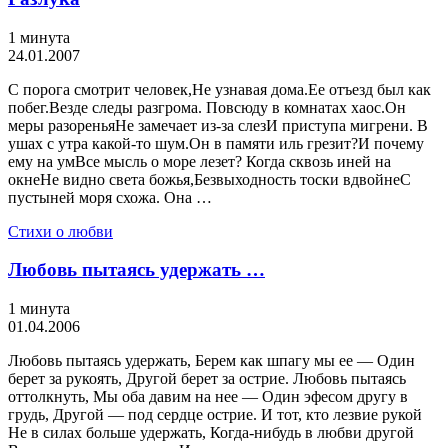
1 минута
24.01.2007
С порога смотрит человек,Не узнавая дома.Ее отъезд был как
побег.Везде следы разгрома. Повсюду в комнатах хаос.Он
меры разореньяНе замечает из-за слезИ приступа мигрени. В
ушах с утра какой-то шум.Он в памяти иль грезит?И почему
ему на умВсе мысль о море лезет? Когда сквозь иней на
окнеНе видно света божья,Безвыходность тоски вдвойнеС
пустыней моря схожа. Она …
Стихи о любви
Любовь пытаясь удержать …
1 минута
01.04.2006
Любовь пытаясь удержать, Берем как шпагу мы ее — Один
берет за рукоять, Другой берет за острие. Любовь пытаясь
оттолкнуть, Мы оба давим на нее — Один эфесом другу в
грудь, Другой — под сердце острие. И тот, кто лезвие рукой
Не в силах больше удержать, Когда-нибудь в любви другой