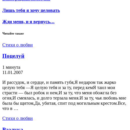
Лишь тебя я хочу целовать
Жди меня, и я вернусь…
Читайте также
Стихи о любви
Поцелуй
1 минута
11.01.2007
И рассудок, и сердце, и память губя,Я недаром так жарко
целую тебя —Я целую тебя и за ту, перед кемЯ таил мои
страсти — был робок и нем,И за ту, что меня обожгла без
огня,И смеялась, и долго терзала меня.И за ту, чья любовь мне
была бы щитом,Да, убитая, спит под могильным крестом.Все,
что в …
Стихи о любви
Разлука