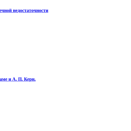
ечной недостаточности
ме и А. П. Керн.