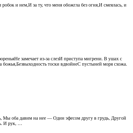
робок и нем,И за ту, что меня обожгла без огня,И смеялась, и
зореньяНе замечает из-за слезИ приступа мигрени. В ушах с
та божья,Безвыходность тоски вдвойнеС пустыней моря схожа.
ь, Мы оба давим на нее — Один эфесом другу в грудь, Другой
ь. И рук, …