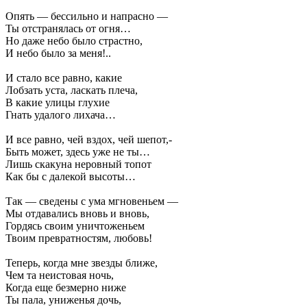
Опять — бессильно и напрасно —
Ты отстранялась от огня…
Но даже небо было страстно,
И небо было за меня!..
И стало все равно, какие
Лобзать уста, ласкать плеча,
В какие улицы глухие
Гнать удалого лихача…
И все равно, чей вздох, чей шепот,-
Быть может, здесь уже не ты…
Лишь скакуна неровный топот
Как бы с далекой высоты…
Так — сведены с ума мгновеньем —
Мы отдавались вновь и вновь,
Гордясь своим уничтоженьем
Твоим превратностям, любовь!
Теперь, когда мне звезды ближе,
Чем та неистовая ночь,
Когда еще безмерно ниже
Ты пала, униженья дочь,