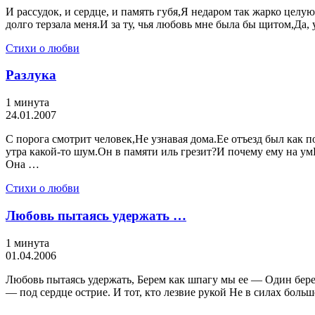
И рассудок, и сердце, и память губя,Я недаром так жарко целую
долго терзала меня.И за ту, чья любовь мне была бы щитом,Да,
Стихи о любви
Разлука
1 минута
24.01.2007
С порога смотрит человек,Не узнавая дома.Ее отъезд был как п
утра какой-то шум.Он в памяти иль грезит?И почему ему на ум
Она …
Стихи о любви
Любовь пытаясь удержать …
1 минута
01.04.2006
Любовь пытаясь удержать, Берем как шпагу мы ее — Один берет
— под сердце острие. И тот, кто лезвие рукой Не в силах боль