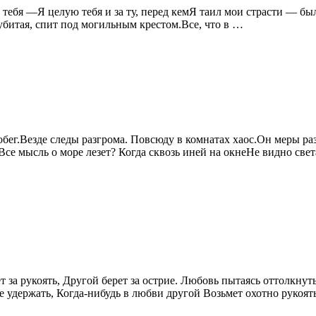
 тебя —Я целую тебя и за ту, перед кемЯ таил мои страсти — был 
 убитая, спит под могильным крестом.Все, что в …
обег.Везде следы разгрома. Повсюду в комнатах хаос.Он меры ра
Все мысль о море лезет? Когда сквозь иней на окнеНе видно све
 за рукоять, Другой берет за острие. Любовь пытаясь оттолкнут
ше удержать, Когда-нибудь в любви другой Возьмет охотно рукоят