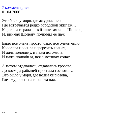
7 комментариев
01.04.2006
Это было у моря, где ажурная пена,
Где встречается редко городской экипаж…
Королева играла — в башне замка — Шопена,
И, внимая Шопену, полюбил ее паж.
Было все очень просто, было все очень мило:
Королева просила перерезать гранат,
И дала половину, и пажа истомила,
И пажа полюбила, вся в мотивах сонат.
А потом отдавалась, отдавалась грозово,
До восхода рабыней проспала госпожа…
Это было у моря, где волна бирюзова,
Где ажурная пена и соната пажа.