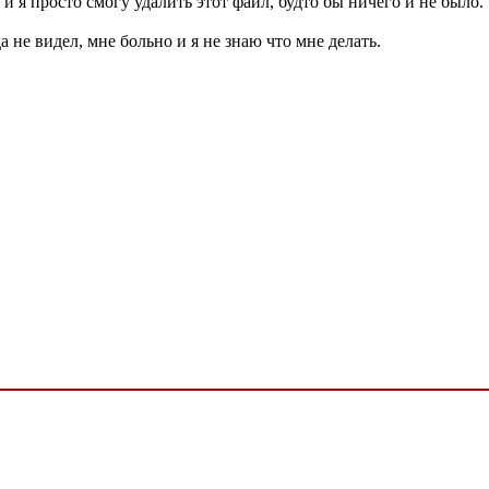
 и я просто смогу удалить этот файл, будто бы ничего и не было.
а не видел, мне больно и я не знаю что мне делать.