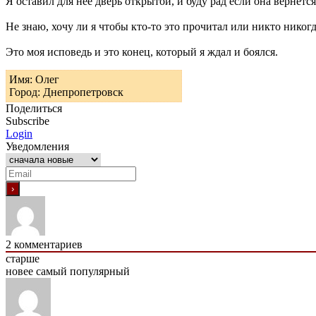
Я оставил для нее дверь открытой, и буду рад если она вернется
Не знаю, хочу ли я чтобы кто-то это прочитал или никто никогд
Это моя исповедь и это конец, который я ждал и боялся.
Имя: Олег
Город: Днепропетровск
Поделиться
Subscribe
Login
Уведомления
2
комментариев
старше
новее
самый популярный