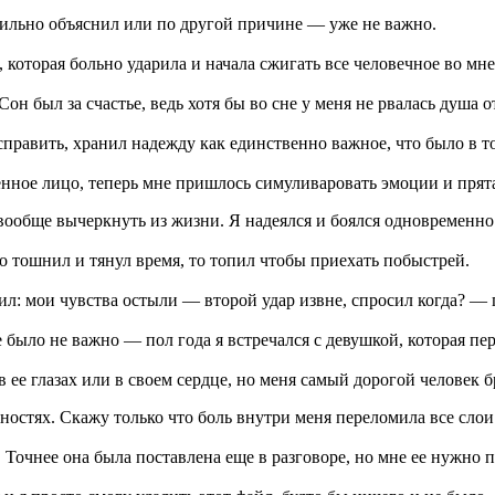
авильно объяснил или по другой причине — уже не важно.
 которая больно ударила и начала сжигать все человечное во мне
он был за счастье, ведь хотя бы во сне у меня не рвалась душа о
исправить, хранил надежду как единственно важное, что было в т
нное лицо, теперь мне пришлось симуливаровать эмоции и прята
 вообще вычеркнуть из жизни. Я надеялся и боялся одновременно
то тошнил и тянул время, то топил чтобы приехать побыстрей.
бил: мои чувства остыли — второй удар извне, спросил когда? — п
 было не важно — пол года я встречался с девушкой, которая пе
в ее глазах или в своем сердце, но меня самый дорогой человек б
бностях. Скажу только что боль внутри меня переломила все слои
 Точнее она была поставлена еще в разговоре, но мне ее нужно п