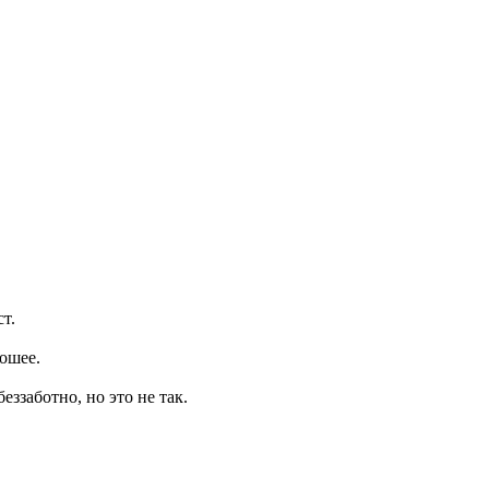
т.
рошее.
еззаботно, но это не так.