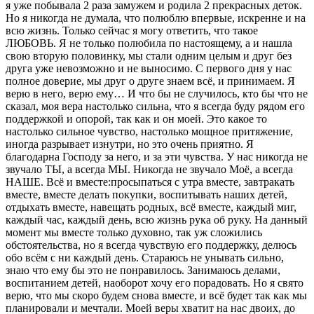
я уже побывала 2 раза замужем и родила 2 прекрасных деток.
Но я никогда не думала, что полюблю впервые, искренне и на
всю жизнь. Только сейчас я могу ответить, что такое
ЛЮБОВЬ. Я не только полюбила по настоящему, а и нашла
свою вторую половинку, мы стали одним целым и друг без
друга уже невозможно и не выносимо. С первого дня у нас
полное доверие, мы друг о друге знаем всё, и принимаем. Я
верю в него, верю ему… И что бы не случилось, кто бы что не
сказал, моя вера настолько сильна, что я всегда буду рядом его
поддержкой и опорой, так как и он моей. Это какое то
настолько сильное чувство, настолько мощное притяжение,
иногда разрывает изнутри, но это очень приятно. Я
благодарна Господу за него, и за эти чувства. У нас никогда не
звучало ТЫ, а всегда МЫ. Никогда не звучало Моё, а всегда
НАШЕ. Всё и вместе:просыпаться с утра вместе, завтракать
вместе, вместе делать покупки, воспитывать наших детей,
отдыхать вместе, навещать родных, всё вместе, каждый миг,
каждый час, каждый день, всю жизнь рука об руку. На данный
момент мы вместе только духовно, так уж сложились
обстоятельства, но я всегда чувствую его поддержку, делюсь
обо всём с ни каждый день. Стараюсь не унывать сильно,
знаю что ему бы это не понравилось. Занимаюсь делами,
воспитанием детей, наоборот хочу его порадовать. Но я свято
верю, что мы скоро будем снова вместе, и всё будет так как мы
планировали и мечтали. Моей веры хватит на нас двоих, до