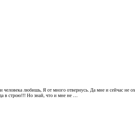
и человека любишь, Я от много отвернусь. Да мне и сейчас не охо
да в строю!!! Но знай, что и мне не …