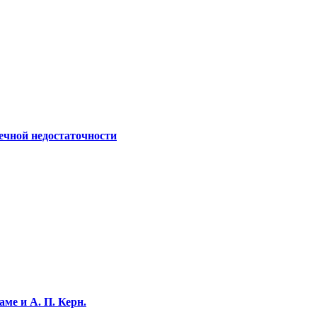
ечной недостаточности
ме и А. П. Керн.