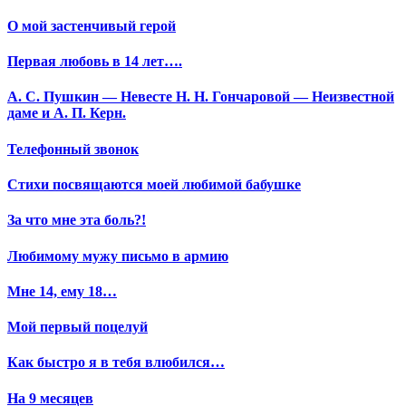
О мой застенчивый герой
Первая любовь в 14 лет….
А. С. Пушкин — Невесте Н. Н. Гончаровой — Неизвестной
даме и А. П. Керн.
Телефонный звонок
Стихи посвящаются моей любимой бабушке
За что мне эта боль?!
Любимому мужу письмо в армию
Мне 14, ему 18…
Мой первый поцелуй
Как быстро я в тебя влюбился…
На 9 месяцев