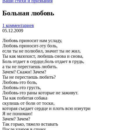
Ваши стихи и признания
Больная любовь
1 комментариев
05.12.2009
Любовь приносит нам усладу,
Любовь приносит-эту боль,
если ты не полюбил, значит ты не жил,
Ты как мазохист, любишь снова и снова,
Боль отдает в сердце,боль отдает в грудь,
а ты не перестаешь любить.
Зачем? Скажи! Зачем?
Ты не перестаешь любить?
Любовь-это боль,
Любовь-это грусть,
Любовь-это раны которые не заживут.
Ты как побитая собака
скулишь от боли от тоски,
которая съедает сердце и плоть всю изнутри
Я не понимаю!
Зачем? Зачем?
Так горько, тяжело вставать
После ударов в спину,