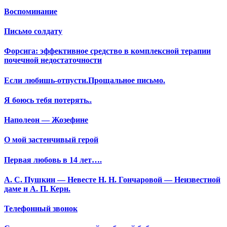
Воспоминание
Письмо солдату
Форсига: эффективное средство в комплексной терапии
почечной недостаточности
Если любишь-отпусти.Прощальное письмо.
Я боюсь тебя потерять..
Наполеон — Жозефине
О мой застенчивый герой
Первая любовь в 14 лет….
А. С. Пушкин — Невесте Н. Н. Гончаровой — Неизвестной
даме и А. П. Керн.
Телефонный звонок