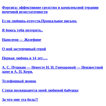
Форсига: эффективное средство в комплексной терапии
почечной недостаточности
Если любишь-отпусти.Прощальное письмо.
Я боюсь тебя потерять..
Наполеон — Жозефине
О мой застенчивый герой
Первая любовь в 14 лет….
А. С. Пушкин — Невесте Н. Н. Гончаровой — Неизвестной
даме и А. П. Керн.
Телефонный звонок
Стихи посвящаются моей любимой бабушке
За что мне эта боль?!