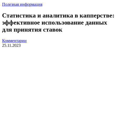
Полезная информация
Статистика и аналитика в капперстве:
эффективное использование данных
для принятия ставок
Комментарии
25.11.2023