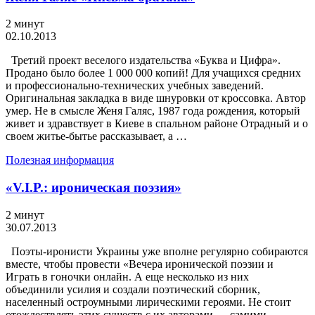
2 минут
02.10.2013
Третий проект веселого издательства «Буква и Цифра».
Продано было более 1 000 000 копий! Для учащихся средних
и профессионально-технических учебных заведений.
Оригинальная закладка в виде шнуровки от кроссовка. Автор
умер. Не в смысле Женя Галяс, 1987 года рождения, который
живет и здравствует в Киеве в спальном районе Отрадный и о
своем житье-бытье рассказывает, а …
Полезная информация
«V.I.P.: ироническая поэзия»
2 минут
30.07.2013
Поэты-иронисти Украины уже вполне регулярно собираются
вместе, чтобы провести «Вечера иронической поэзии и
Играть в гоночки онлайн. А еще несколько из них
объединили усилия и создали поэтический сборник,
населенный остроумными лирическими героями. Не стоит
отождествлять этих существ с их авторами — самими