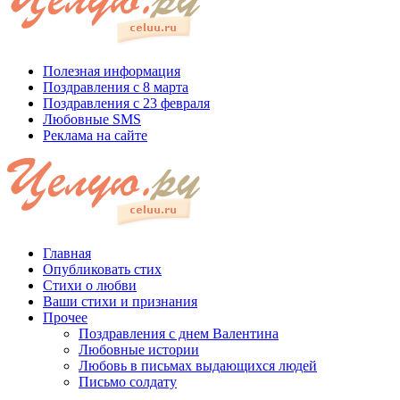
Полезная информация
Поздравления с 8 марта
Поздравления с 23 февраля
Любовные SMS
Реклама на сайте
Главная
Опубликовать стих
Стихи о любви
Ваши стихи и признания
Прочее
Поздравления с днем Валентина
Любовные истории
Любовь в письмах выдающихся людей
Письмо солдату