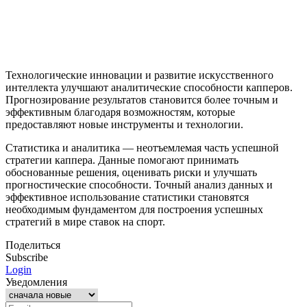
Технологические инновации и развитие искусственного
интеллекта улучшают аналитические способности капперов.
Прогнозирование результатов становится более точным и
эффективным благодаря возможностям, которые
предоставляют новые инструменты и технологии.
Статистика и аналитика — неотъемлемая часть успешной
стратегии каппера. Данные помогают принимать
обоснованные решения, оценивать риски и улучшать
прогностические способности. Точный анализ данных и
эффективное использование статистики становятся
необходимым фундаментом для построения успешных
стратегий в мире ставок на спорт.
Поделиться
Subscribe
Login
Уведомления